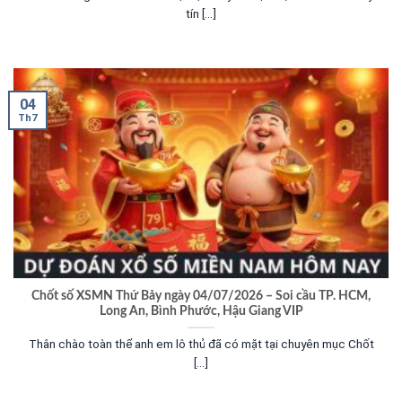
tín [...]
04
Th7
Chốt số XSMN Thứ Bảy ngày 04/07/2026 – Soi cầu TP. HCM,
Long An, Bình Phước, Hậu Giang VIP
Thân chào toàn thể anh em lô thủ đã có mặt tại chuyên mục Chốt
[...]