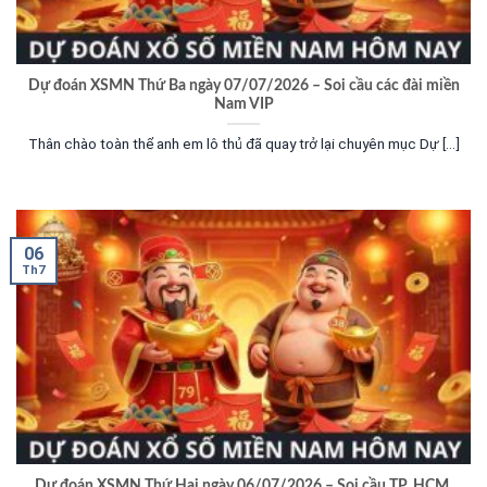
Dự đoán XSMN Thứ Ba ngày 07/07/2026 – Soi cầu các đài miền
Nam VIP
Thân chào toàn thể anh em lô thủ đã quay trở lại chuyên mục Dự [...]
06
Th7
Dự đoán XSMN Thứ Hai ngày 06/07/2026 – Soi cầu TP. HCM,