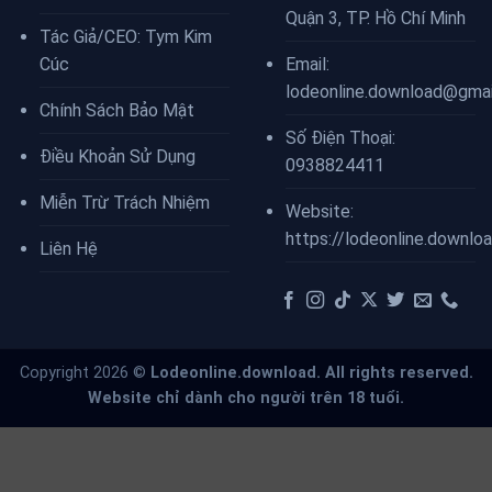
Quận 3, TP. Hồ Chí Minh
Tác Giả/CEO:
Tym Kim
Cúc
Email:
lodeonline.download@gma
Chính Sách Bảo Mật
Số Điện Thoại:
Điều Khoản Sử Dụng
0938824411
Miễn Trừ Trách Nhiệm
Website:
https://lodeonline.downlo
Liên Hệ
Copyright 2026 ©
Lodeonline.download. All rights reserved.
Website chỉ dành cho người trên 18 tuổi.