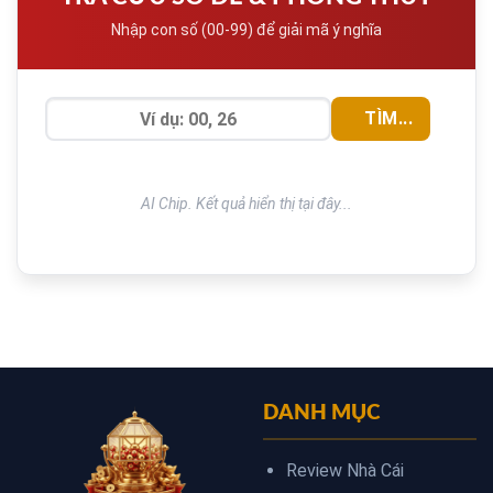
Nhập con số (00-99) để giải mã ý nghĩa
TÌM...
AI Chip. Kết quả hiển thị tại đây...
DANH MỤC
Review Nhà Cái