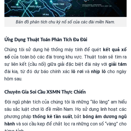
Bản đồ phân tích chu kỳ nổ số của các đài miền Nam.
Ứng Dụng Thuật Toán Phân Tích Đa Đài
Chúng tôi sử dụng hệ thống máy tính để quét
kết quả xổ
số
của toàn bộ các đài trong khu vực. Thuật toán sẽ tìm ra
sự liên kết (cầu nối) giữa giải đặc biệt đài này với
giải tám
đài kia, từ đó dự báo chính xác
lô rơi
và
nhịp lô
cho ngày
hôm sau.
Chuyên Gia Soi Cầu XSMN Thực Chiến
Đội ngũ phân tích của chúng tôi là những “lão làng” am hiểu
sâu sắc luật chơi lô đề miền Nam. Họ sử dụng linh hoạt các
phương pháp
thống kê tần suất
, bắt
bóng âm dương ngũ
hành
và soi cầu kẹp để chắt lọc ra những con số “vàng” cho