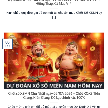
Đồng Tháp, Cà Mau VIP
Kính chào quý độc giả đã có mặt tại chuyên mục Chốt Số XSMN uy
[...]
05
Th7
Chốt số XSMN Chủ Nhật ngày 05/07/2026 – Chốt KQXS Tiền
Giang, Kiên Giang, Đà Lạt chính xác 100%
Chào mừng anh em đã có mặt tại chuyên mục Dự Đoán XSMN uy