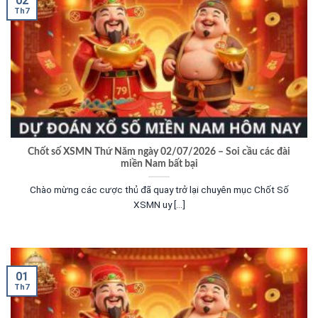
02
Th7
Chốt số XSMN Thứ Năm ngày 02/07/2026 – Soi cầu các đài
miền Nam bất bại
Chào mừng các cược thủ đã quay trở lại chuyên mục Chốt Số
XSMN uy [...]
01
Th7