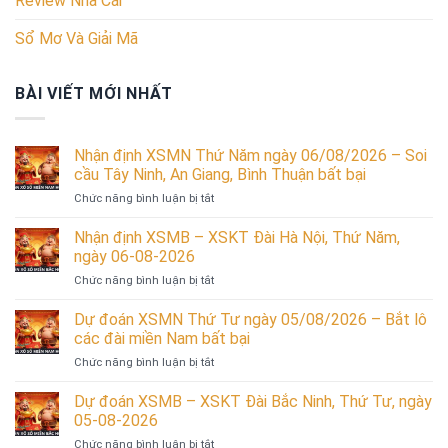
Review Nhà Cái
Sổ Mơ Và Giải Mã
BÀI VIẾT MỚI NHẤT
Nhận định XSMN Thứ Năm ngày 06/08/2026 – Soi
cầu Tây Ninh, An Giang, Bình Thuận bất bại
Chức năng bình luận bị tắt
ở
Nhận
định
Nhận định XSMB – XSKT Đài Hà Nội, Thứ Năm,
XSMN
ngày 06-08-2026
Thứ
Chức năng bình luận bị tắt
ở
Năm
Nhận
ngày
định
Dự đoán XSMN Thứ Tư ngày 05/08/2026 – Bắt lô
06/08/2026
XSMB
–
các đài miền Nam bất bại
–
Soi
Chức năng bình luận bị tắt
ở
XSKT
cầu
Dự
Đài
Tây
đoán
Dự đoán XSMB – XSKT Đài Bắc Ninh, Thứ Tư, ngày
Hà
Ninh,
XSMN
Nội,
05-08-2026
An
Thứ
Thứ
Giang,
Chức năng bình luận bị tắt
ở
Tư