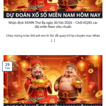
Nhận định XSMN Thứ Ba ngày 30/06/2026 – Chốt KQXS các
đài miền Nam siêu chuẩn
Chào mừng toàn thể anh em lô thủ đã quay trở lại chuyên mục Nhận
[...]
29
Th6