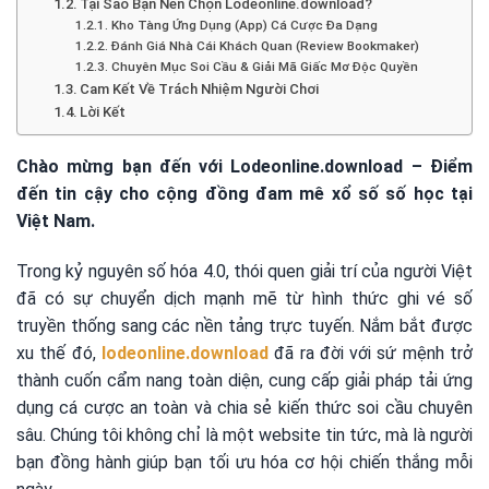
Tại Sao Bạn Nên Chọn Lodeonline.download?
Kho Tàng Ứng Dụng (App) Cá Cược Đa Dạng
Đánh Giá Nhà Cái Khách Quan (Review Bookmaker)
Chuyên Mục Soi Cầu & Giải Mã Giấc Mơ Độc Quyền
Cam Kết Về Trách Nhiệm Người Chơi
Lời Kết
Chào mừng bạn đến với Lodeonline.download – Điểm
đến tin cậy cho cộng đồng đam mê xổ số số học tại
Việt Nam.
Trong kỷ nguyên số hóa 4.0, thói quen giải trí của người Việt
đã có sự chuyển dịch mạnh mẽ từ hình thức ghi vé số
truyền thống sang các nền tảng trực tuyến. Nắm bắt được
xu thế đó,
lodeonline.download
đã ra đời với sứ mệnh trở
thành cuốn cẩm nang toàn diện, cung cấp giải pháp tải ứng
dụng cá cược an toàn và chia sẻ kiến thức soi cầu chuyên
sâu. Chúng tôi không chỉ là một website tin tức, mà là người
bạn đồng hành giúp bạn tối ưu hóa cơ hội chiến thắng mỗi