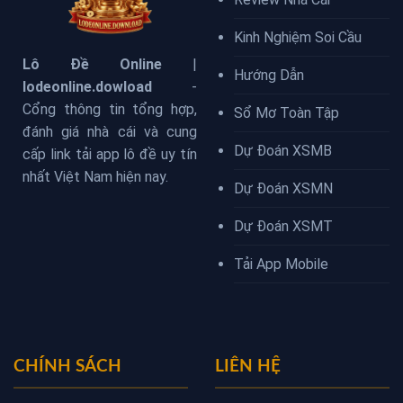
Kinh Nghiệm Soi Cầu
Lô Đề Online
|
Hướng Dẫn
lodeonline.dowload
-
Cổng thông tin tổng hợp,
Sổ Mơ Toàn Tập
đánh giá nhà cái và cung
Dự Đoán XSMB
cấp link tải app lô đề uy tín
nhất Việt Nam hiện nay.
Dự Đoán XSMN
Dự Đoán XSMT
Tải App Mobile
CHÍNH SÁCH
LIÊN HỆ