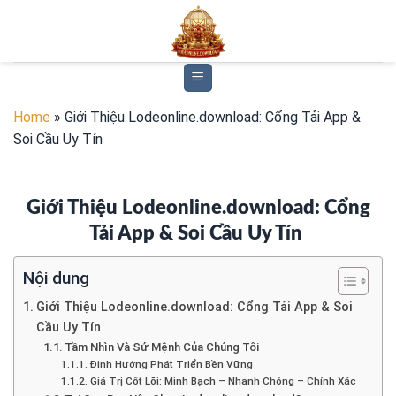
Bỏ
qua
nội
dung
Home
»
Giới Thiệu Lodeonline.download: Cổng Tải App &
Soi Cầu Uy Tín
Giới Thiệu Lodeonline.download: Cổng
Tải App & Soi Cầu Uy Tín
Nội dung
Giới Thiệu Lodeonline.download: Cổng Tải App & Soi
Cầu Uy Tín
Tầm Nhìn Và Sứ Mệnh Của Chúng Tôi
Định Hướng Phát Triển Bền Vững
Giá Trị Cốt Lõi: Minh Bạch – Nhanh Chóng – Chính Xác