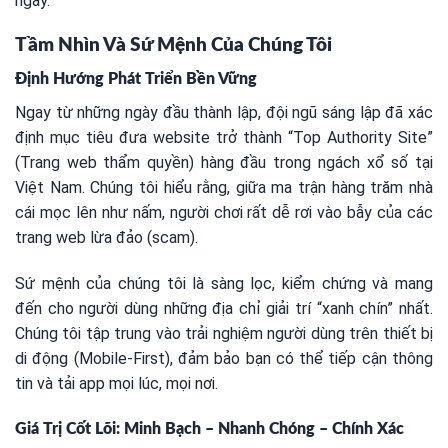
ngày.
Tầm Nhìn Và Sứ Mệnh Của Chúng Tôi
Định Hướng Phát Triển Bền Vững
Ngay từ những ngày đầu thành lập, đội ngũ sáng lập đã xác
định mục tiêu đưa website trở thành “Top Authority Site”
(Trang web thẩm quyền) hàng đầu trong ngách xổ số tại
Việt Nam. Chúng tôi hiểu rằng, giữa ma trận hàng trăm nhà
cái mọc lên như nấm, người chơi rất dễ rơi vào bẫy của các
trang web lừa đảo (scam).
Sứ mệnh của chúng tôi là sàng lọc, kiểm chứng và mang
đến cho người dùng những địa chỉ giải trí “xanh chín” nhất.
Chúng tôi tập trung vào trải nghiệm người dùng trên thiết bị
di động (Mobile-First), đảm bảo bạn có thể tiếp cận thông
tin và tải app mọi lúc, mọi nơi.
Giá Trị Cốt Lõi: Minh Bạch – Nhanh Chóng – Chính Xác