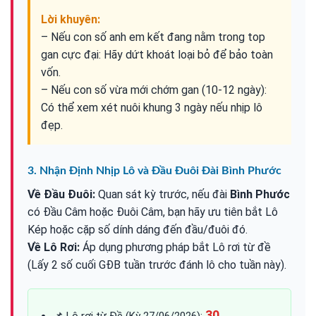
Lời khuyên:
– Nếu con số anh em kết đang nằm trong top
gan cực đại: Hãy dứt khoát loại bỏ để bảo toàn
vốn.
– Nếu con số vừa mới chớm gan (10-12 ngày):
Có thể xem xét nuôi khung 3 ngày nếu nhịp lô
đẹp.
3. Nhận Định Nhịp Lô và Đầu Đuôi Đài Bình Phước
Về Đầu Đuôi:
Quan sát kỳ trước, nếu đài
Bình Phước
có Đầu Câm hoặc Đuôi Câm, bạn hãy ưu tiên bắt Lô
Kép hoặc cặp số dính dáng đến đầu/đuôi đó.
Về Lô Rơi:
Áp dụng phương pháp bắt Lô rơi từ đề
(Lấy 2 số cuối GĐB tuần trước đánh lô cho tuần này).
30
📌 Lô rơi từ Đề (Kỳ 27/06/2026):