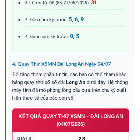
31
📌 Lô rơi từ Đề (Kỳ 27/06/2026):
5, 6, 9
📌 Đầu câm kỳ trước:
0, 5
📌 Đuôi câm kỳ trước:
4. Quay Thử XSMN Đài Long An Ngày 04/07
Để tăng thêm phần tự tin, các bạn có thể tham khảo
bảng quay thử xổ số đài
Long An
dưới đây. Hệ thống
máy tính đã mô phỏng lồng cầu dựa trên chu kỳ xuất
hiện thực tế của các con số:
KẾT QUẢ QUAY THỬ XSMN – ĐÀI LONG AN
(04/07/2026)
28
GIẢI 8