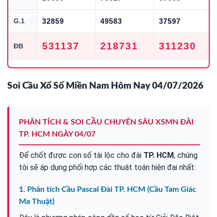
G.1
32859
49583
37597
531137
218731
311230
ĐB
Soi Cầu Xổ Số Miền Nam Hôm Nay 04/07/2026
PHÂN TÍCH & SOI CẦU CHUYÊN SÂU XSMN ĐÀI
TP. HCM NGÀY 04/07
Để chốt được con số tài lộc cho đài
TP. HCM
, chúng
tôi sẽ áp dụng phối hợp các thuật toán hiện đại nhất:
1. Phân tích Cầu Pascal Đài TP. HCM (Cầu Tam Giác
Ma Thuật)