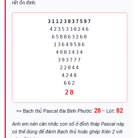
rất ổn định.
31123037597
4235330246
658863260
13649586
4903434
393777
22044
4248
662
28
28
82
=> Bạch thủ Pascal đài Bình Phước:
– Lót:
Anh em nên cân nhắc con số ở đỉnh tháp Pascal này,
có thể dùng để đánh Bạch thủ hoặc ghép Xiên 2 với