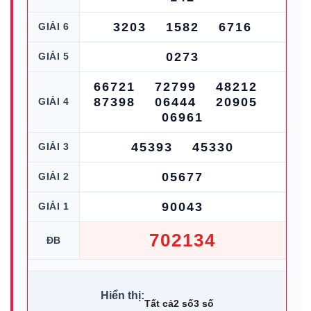
3203
1582
6716
GIẢI 6
0273
GIẢI 5
66721
72799
48212
87398
06444
20905
GIẢI 4
06961
45393
45330
GIẢI 3
05677
GIẢI 2
90043
GIẢI 1
702134
ĐB
Hiển thị:
Tất cả
2 số
3 số