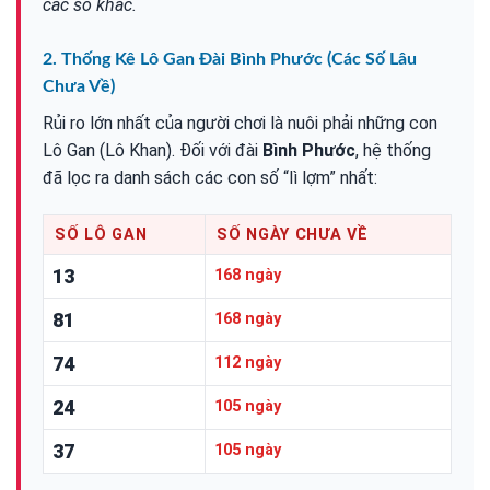
các số khác.
2. Thống Kê Lô Gan Đài Bình Phước (Các Số Lâu
Chưa Về)
Rủi ro lớn nhất của người chơi là nuôi phải những con
Lô Gan (Lô Khan). Đối với đài
Bình Phước
, hệ thống
đã lọc ra danh sách các con số “lì lợm” nhất:
SỐ LÔ GAN
SỐ NGÀY CHƯA VỀ
13
168 ngày
81
168 ngày
74
112 ngày
24
105 ngày
37
105 ngày