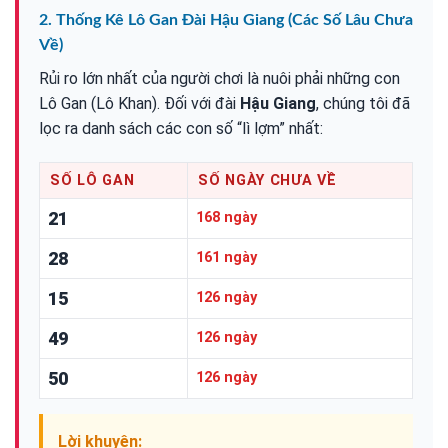
2. Thống Kê Lô Gan Đài Hậu Giang (Các Số Lâu Chưa
Về)
Rủi ro lớn nhất của người chơi là nuôi phải những con
Lô Gan (Lô Khan). Đối với đài
Hậu Giang
, chúng tôi đã
lọc ra danh sách các con số “lì lợm” nhất:
SỐ LÔ GAN
SỐ NGÀY CHƯA VỀ
21
168 ngày
28
161 ngày
15
126 ngày
49
126 ngày
50
126 ngày
Lời khuyên: