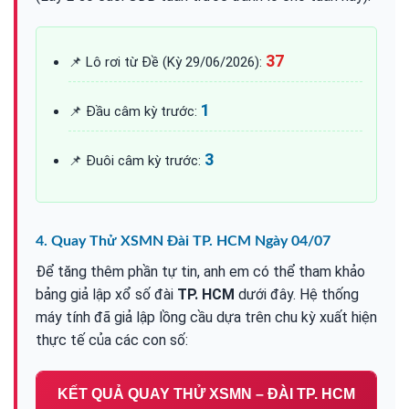
37
📌 Lô rơi từ Đề (Kỳ 29/06/2026):
1
📌 Đầu câm kỳ trước:
3
📌 Đuôi câm kỳ trước:
4. Quay Thử XSMN Đài TP. HCM Ngày 04/07
Để tăng thêm phần tự tin, anh em có thể tham khảo
bảng giả lập xổ số đài
TP. HCM
dưới đây. Hệ thống
máy tính đã giả lập lồng cầu dựa trên chu kỳ xuất hiện
thực tế của các con số:
KẾT QUẢ QUAY THỬ XSMN – ĐÀI TP. HCM