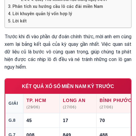
Phân tích xu hướng cầu lô các đài miền Nam
Lời khuyên quản lý vốn hợp lý
Lời kết
Trước khi đi vào phần dự đoán chính thức, mời anh em cùng
xem lại bảng kết quả của kỳ quay gần nhất. Việc quan sát
dữ liệu cũ là bước vô cùng quan trọng, giúp chúng ta phát
hiện được các nhịp lô đi đều và né tránh những con lô gan
nguy hiểm.
KẾT QUẢ XỔ SỐ MIỀN NAM KỲ TRƯỚC
TP. HCM
LONG AN
BÌNH PHƯỚC
GIẢI
(29/06)
(27/06)
(27/06)
G.8
45
17
70
G.7
008
849
488