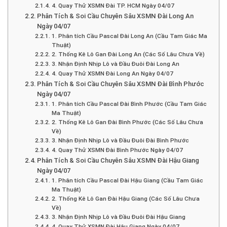
4. Quay Thử XSMN Đài TP. HCM Ngày 04/07
Phân Tích & Soi Cầu Chuyên Sâu XSMN Đài Long An
Ngày 04/07
1. Phân tích Cầu Pascal Đài Long An (Cầu Tam Giác Ma
Thuật)
2. Thống Kê Lô Gan Đài Long An (Các Số Lâu Chưa Về)
3. Nhận Định Nhịp Lô và Đầu Đuôi Đài Long An
4. Quay Thử XSMN Đài Long An Ngày 04/07
Phân Tích & Soi Cầu Chuyên Sâu XSMN Đài Bình Phước
Ngày 04/07
1. Phân tích Cầu Pascal Đài Bình Phước (Cầu Tam Giác
Ma Thuật)
2. Thống Kê Lô Gan Đài Bình Phước (Các Số Lâu Chưa
Về)
3. Nhận Định Nhịp Lô và Đầu Đuôi Đài Bình Phước
4. Quay Thử XSMN Đài Bình Phước Ngày 04/07
Phân Tích & Soi Cầu Chuyên Sâu XSMN Đài Hậu Giang
Ngày 04/07
1. Phân tích Cầu Pascal Đài Hậu Giang (Cầu Tam Giác
Ma Thuật)
2. Thống Kê Lô Gan Đài Hậu Giang (Các Số Lâu Chưa
Về)
3. Nhận Định Nhịp Lô và Đầu Đuôi Đài Hậu Giang
4. Quay Thử XSMN Đài Hậu Giang Ngày 04/07