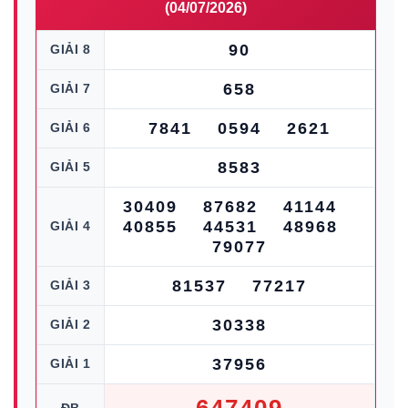
(04/07/2026)
90
GIẢI 8
658
GIẢI 7
7841
0594
2621
GIẢI 6
8583
GIẢI 5
30409
87682
41144
40855
44531
48968
GIẢI 4
79077
81537
77217
GIẢI 3
30338
GIẢI 2
37956
GIẢI 1
647409
ĐB