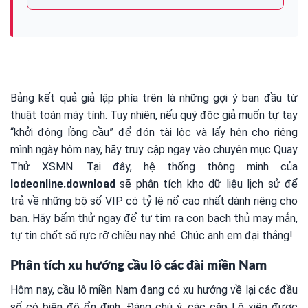
Bảng kết quả giả lập phía trên là những gợi ý ban đầu từ
thuật toán máy tính. Tuy nhiên, nếu quý độc giả muốn tự tay
“khởi động lồng cầu” để đón tài lộc và lấy hên cho riêng
mình ngày hôm nay, hãy truy cập ngay vào chuyên mục Quay
Thử XSMN. Tại đây, hệ thống thông minh của
lodeonline.download
sẽ phân tích kho dữ liệu lịch sử để
trả về những bộ số VIP có tỷ lệ nổ cao nhất dành riêng cho
bạn. Hãy bấm thử ngay để tự tìm ra con bạch thủ may mắn,
tự tin chốt số rực rỡ chiều nay nhé. Chúc anh em đại thắng!
Phân tích xu hướng cầu lô các đài miền Nam
Hôm nay, cầu lô miền Nam đang có xu hướng về lại các đầu
số có biên độ ổn định. Đáng chú ý, các cặp Lô xiên được