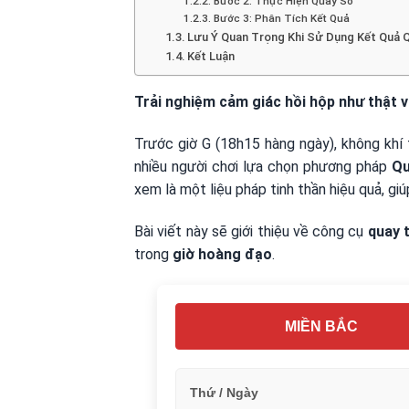
Bước 2: Thực Hiện Quay Số
Bước 3: Phân Tích Kết Quả
Lưu Ý Quan Trọng Khi Sử Dụng Kết Quả 
Kết Luận
Trải nghiệm cảm giác hồi hộp như thật 
Trước giờ G (18h15 hàng ngày), không khí 
nhiều người chơi lựa chọn phương pháp
Qu
xem là một liệu pháp tinh thần hiệu quả, giú
Bài viết này sẽ giới thiệu về công cụ
quay 
trong
giờ hoàng đạo
.
MIỀN BẮC
Thứ / Ngày