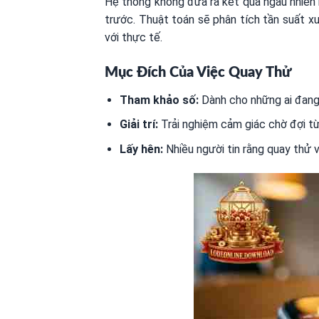
Hệ thống không đưa ra kết quả ngẫu nhiên 
trước. Thuật toán sẽ phân tích tần suất xu
với thực tế.
Mục Đích Của Việc Quay Thử
Tham khảo số:
Dành cho những ai đang 
Giải trí:
Trải nghiệm cảm giác chờ đợi từ
Lấy hên:
Nhiều người tin rằng quay thử v