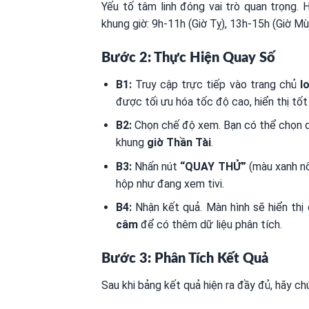
Yếu tố tâm linh đóng vai trò quan trọng.
khung giờ: 9h-11h (Giờ Tỵ), 13h-15h (Giờ Mù
Bước 2: Thực Hiện Quay Số
B1:
Truy cập trực tiếp vào trang chủ
l
được tối ưu hóa tốc độ cao, hiển thị tốt 
B2:
Chọn chế độ xem. Bạn có thể chọn 
khung
giờ Thần Tài
.
B3:
Nhấn nút
“QUAY THỬ”
(màu xanh nổ
hộp như đang xem tivi.
B4:
Nhận kết quả. Màn hình sẽ hiển thị 
câm
để có thêm dữ liệu phân tích.
Bước 3: Phân Tích Kết Quả
Sau khi bảng kết quả hiện ra đầy đủ, hãy ch