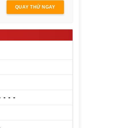
QUAY THỬ NGAY
- - - -
-