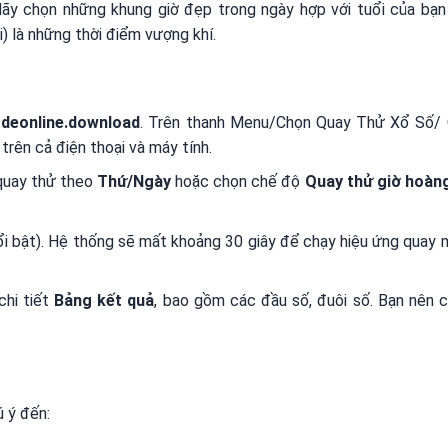
 Hãy chọn những khung giờ đẹp trong ngày hợp với tuổi của bạ
i) là những thời điểm vượng khí.
odeonline.download
. Trên thanh Menu/Chọn Quay Thử Xổ Số/ 
trên cả điện thoại và máy tính.
quay thử theo
Thứ/Ngày
hoặc chọn chế độ
Quay thử giờ hoàng
i bật). Hệ thống sẽ mất khoảng 30 giây để chạy hiệu ứng quay
chi tiết
Bảng kết quả
, bao gồm các đầu số, đuôi số. Bạn nên 
ú ý đến: