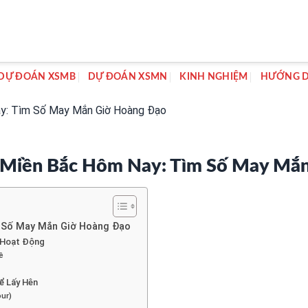
E
DỰ ĐOÁN XSMB
DỰ ĐOÁN XSMN
KINH NGHIỆM
HƯỚNG 
y: Tìm Số May Mắn Giờ Hoàng Đạo
 Miền Bắc Hôm Nay: Tìm Số May Mắ
m Số May Mắn Giờ Hoàng Đạo
 Hoạt Động
ê
 Lấy Hên
ur)