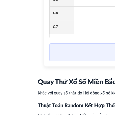
G6
G7
Quay Thử Xổ Số Miền Bắc
Khác với quay số thật do Hội đồng xổ số kiế
Thuật Toán Random Kết Hợp Thố