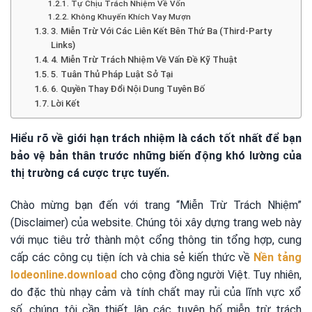
Tự Chịu Trách Nhiệm Về Vốn
Không Khuyến Khích Vay Mượn
3. Miễn Trừ Với Các Liên Kết Bên Thứ Ba (Third-Party
Links)
4. Miễn Trừ Trách Nhiệm Về Vấn Đề Kỹ Thuật
5. Tuân Thủ Pháp Luật Sở Tại
6. Quyền Thay Đổi Nội Dung Tuyên Bố
Lời Kết
Hiểu rõ về giới hạn trách nhiệm là cách tốt nhất để bạn
bảo vệ bản thân trước những biến động khó lường của
thị trường cá cược trực tuyến.
Chào mừng bạn đến với trang “Miễn Trừ Trách Nhiệm”
(Disclaimer) của website. Chúng tôi xây dựng trang web này
với mục tiêu trở thành một cổng thông tin tổng hợp, cung
cấp các công cụ tiện ích và chia sẻ kiến thức về
Nền tảng
lodeonline.download
cho cộng đồng người Việt. Tuy nhiên,
do đặc thù nhạy cảm và tính chất may rủi của lĩnh vực xổ
số, chúng tôi cần thiết lập các tuyên bố miễn trừ trách