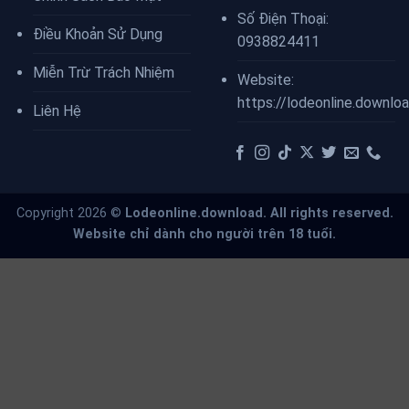
Số Điện Thoại:
Điều Khoản Sử Dụng
0938824411
Miễn Trừ Trách Nhiệm
Website:
https://lodeonline.downlo
Liên Hệ
Copyright 2026 ©
Lodeonline.download. All rights reserved.
Website chỉ dành cho người trên 18 tuổi.