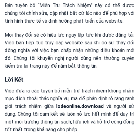
Bản tuyên bố “Miễn Trừ Trách Nhiệm” này có thể được
chúng tôi chỉnh sửa, cập nhật bất cứ lúc nào để phù hợp với
tình hình thực tế và định hướng phát triển của website.
Mọi thay đổi sẽ có hiệu lực ngay lập tức khi được đăng tải.
Việc bạn tiếp tục truy cập website sau khi có sự thay đổi
đồng nghĩa với việc bạn chấp nhận những điều khoản mới
đó. Chúng tôi khuyến nghị người dùng nên thường xuyên
kiểm tra lại trang này để nắm bắt thông tin.
Lời Kết
Việc đưa ra các tuyên bố miễn trừ trách nhiệm không nhằm
mục đích thoái thác nghĩa vụ, mà để phân định rõ ràng ranh
giới trách nhiệm giữa
lodeonline.download
và người sử
dụng. Chúng tôi cam kết sẽ luôn nỗ lực hết mình để duy trì
một môi trường thông tin sạch, hữu ích và hỗ trợ cộng đồng
tốt nhất trong khả năng cho phép.