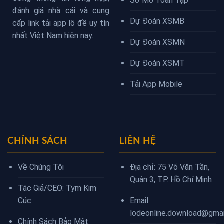
Sổ Mơ Toàn Tập
đánh giá nhà cái và cung
Dự Đoán XSMB
cấp link tải app lô đề uy tín
nhất Việt Nam hiện nay.
Dự Đoán XSMN
Dự Đoán XSMT
Tải App Mobile
CHÍNH SÁCH
LIÊN HỆ
Về Chúng Tôi
Địa chỉ:
75 Võ Văn Tần,
Quận 3, TP. Hồ Chí Minh
Tác Giả/CEO:
Tym Kim
Cúc
Email:
lodeonline.download@gma
Chính Sách Bảo Mật