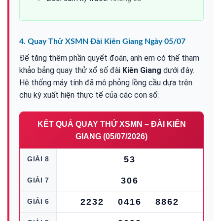
4. Quay Thử XSMN Đài Kiên Giang Ngày 05/07
Để tăng thêm phần quyết đoán, anh em có thể tham
khảo bảng quay thử xổ số đài
Kiên Giang
dưới đây.
Hệ thống máy tính đã mô phỏng lồng cầu dựa trên
chu kỳ xuất hiện thực tế của các con số:
KẾT QUẢ QUAY THỬ XSMN – ĐÀI KIÊN
GIANG (05/07/2026)
53
GIẢI 8
306
GIẢI 7
2232
0416
8862
GIẢI 6