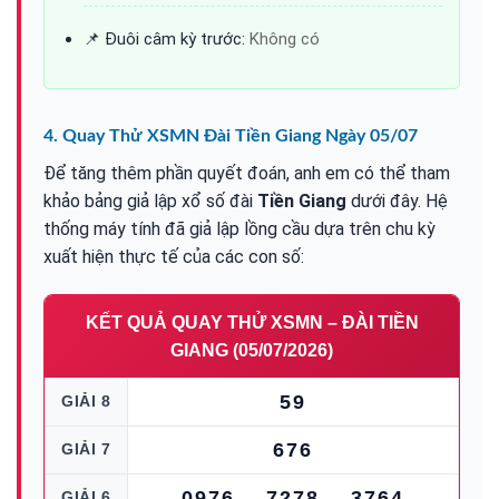
📌 Đuôi câm kỳ trước:
Không có
4. Quay Thử XSMN Đài Tiền Giang Ngày 05/07
Để tăng thêm phần quyết đoán, anh em có thể tham
khảo bảng giả lập xổ số đài
Tiền Giang
dưới đây. Hệ
thống máy tính đã giả lập lồng cầu dựa trên chu kỳ
xuất hiện thực tế của các con số:
KẾT QUẢ QUAY THỬ XSMN – ĐÀI TIỀN
GIANG (05/07/2026)
59
GIẢI 8
676
GIẢI 7
0976
7278
3764
GIẢI 6