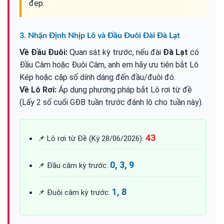
đẹp.
3. Nhận Định Nhịp Lô và Đầu Đuôi Đài Đà Lạt
Về Đầu Đuôi:
Quan sát kỳ trước, nếu đài
Đà Lạt
có
Đầu Câm hoặc Đuôi Câm, anh em hãy ưu tiên bắt Lô
Kép hoặc cặp số dính dáng đến đầu/đuôi đó.
Về Lô Rơi:
Áp dụng phương pháp bắt Lô rơi từ đề
(Lấy 2 số cuối GĐB tuần trước đánh lô cho tuần này).
43
📌 Lô rơi từ Đề (Kỳ 28/06/2026):
0, 3, 9
📌 Đầu câm kỳ trước:
1, 8
📌 Đuôi câm kỳ trước: