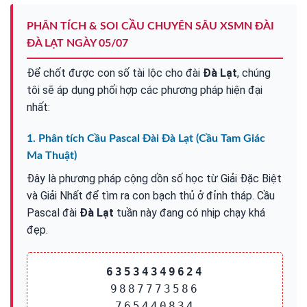
PHÂN TÍCH & SOI CẦU CHUYÊN SÂU XSMN ĐÀI
ĐÀ LẠT NGÀY 05/07
Để chốt được con số tài lộc cho đài
Đà Lạt
, chúng
tôi sẽ áp dụng phối hợp các phương pháp hiện đại
nhất:
1. Phân tích Cầu Pascal Đài Đà Lạt (Cầu Tam Giác
Ma Thuật)
Đây là phương pháp cộng dồn số học từ Giải Đặc Biệt
và Giải Nhất để tìm ra con bạch thủ ở đỉnh tháp. Cầu
Pascal đài
Đà Lạt
tuần này đang có nhịp chạy khá
đẹp.
63534349624
9887773586
765440834