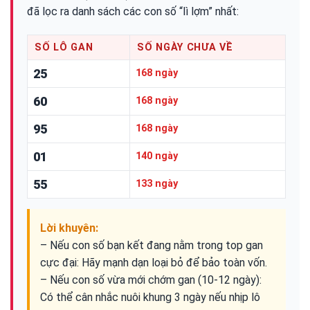
đã lọc ra danh sách các con số “lì lợm” nhất:
SỐ LÔ GAN
SỐ NGÀY CHƯA VỀ
25
168 ngày
60
168 ngày
95
168 ngày
01
140 ngày
55
133 ngày
Lời khuyên:
– Nếu con số bạn kết đang nằm trong top gan
cực đại: Hãy mạnh dạn loại bỏ để bảo toàn vốn.
– Nếu con số vừa mới chớm gan (10-12 ngày):
Có thể cân nhắc nuôi khung 3 ngày nếu nhịp lô