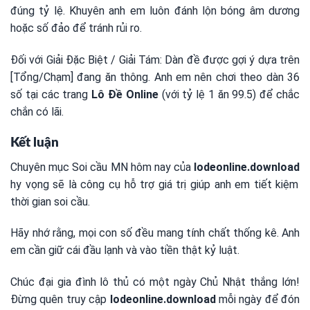
đúng tỷ lệ. Khuyên anh em luôn đánh lộn bóng âm dương
hoặc số đảo để tránh rủi ro.
Đối với Giải Đặc Biệt / Giải Tám: Dàn đề được gợi ý dựa trên
[Tổng/Chạm] đang ăn thông. Anh em nên chơi theo dàn 36
số tại các trang
Lô Đề Online
(với tỷ lệ 1 ăn 99.5) để chắc
chắn có lãi.
Kết luận
Chuyên mục Soi cầu MN hôm nay của
lodeonline.download
hy vọng sẽ là công cụ hỗ trợ giá trị giúp anh em tiết kiệm
thời gian soi cầu.
Hãy nhớ rằng, mọi con số đều mang tính chất thống kê. Anh
em cần giữ cái đầu lạnh và vào tiền thật kỷ luật.
Chúc đại gia đình lô thủ có một ngày Chủ Nhật thắng lớn!
Đừng quên truy cập
lodeonline.download
mỗi ngày để đón