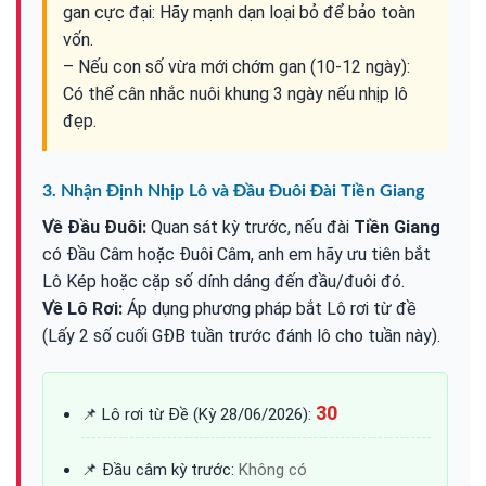
gan cực đại: Hãy mạnh dạn loại bỏ để bảo toàn
vốn.
– Nếu con số vừa mới chớm gan (10-12 ngày):
Có thể cân nhắc nuôi khung 3 ngày nếu nhịp lô
đẹp.
3. Nhận Định Nhịp Lô và Đầu Đuôi Đài Tiền Giang
Về Đầu Đuôi:
Quan sát kỳ trước, nếu đài
Tiền Giang
có Đầu Câm hoặc Đuôi Câm, anh em hãy ưu tiên bắt
Lô Kép hoặc cặp số dính dáng đến đầu/đuôi đó.
Về Lô Rơi:
Áp dụng phương pháp bắt Lô rơi từ đề
(Lấy 2 số cuối GĐB tuần trước đánh lô cho tuần này).
30
📌 Lô rơi từ Đề (Kỳ 28/06/2026):
📌 Đầu câm kỳ trước:
Không có