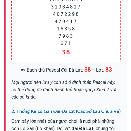
31984817
4072298
479417
16358
7983
671
38
38
83
=> Bạch thủ Pascal đài Đà Lạt:
– Lót:
Mọi người nên lưu ý con số ở đỉnh tháp Pascal này,
có thể dùng để đánh Bạch thủ hoặc ghép Xiên 2 với
các số khác.
2. Thống Kê Lô Gan Đài Đà Lạt (Các Số Lâu Chưa Về)
Cạm bẫy lớn nhất của người chơi là nuôi phải những
con Lô Gan (Lô Khan). Đối với đài
Đà Lạt
, chúng tôi