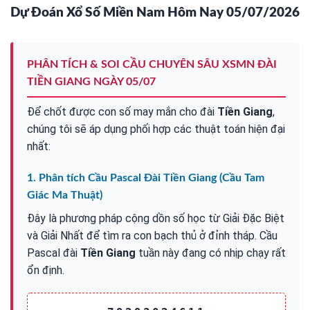
Dự Đoán Xổ Số Miền Nam Hôm Nay 05/07/2026
PHÂN TÍCH & SOI CẦU CHUYÊN SÂU XSMN ĐÀI
TIỀN GIANG NGÀY 05/07
Để chốt được con số may mắn cho đài
Tiền Giang
,
chúng tôi sẽ áp dụng phối hợp các thuật toán hiện đại
nhất:
1. Phân tích Cầu Pascal Đài Tiền Giang (Cầu Tam
Giác Ma Thuật)
Đây là phương pháp cộng dồn số học từ Giải Đặc Biệt
và Giải Nhất để tìm ra con bạch thủ ở đỉnh tháp. Cầu
Pascal đài
Tiền Giang
tuần này đang có nhịp chạy rất
ổn định.