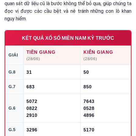
quan sát dữ liệu cũ là bước không thể bỏ qua, giúp chúng ta
đọc vị được các cầu bệt và né tránh những con lô khan
nguy hiểm.
KẾT QUẢ XỔ SỐ MIỀN NAM KỲ TRƯỚC
TIỀN GIANG
KIÊN GIANG
GIẢI
(28/06)
(28/06)
G.8
31
50
G.7
683
850
5072
7643
G.6
0822
0528
2910
4896
G.5
3296
5170