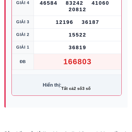
46584
83242
41060
GIẢI 4
20812
12196
36187
GIẢI 3
15522
GIẢI 2
36819
GIẢI 1
166803
ĐB
Hiển thị:
Tất cả
2 số
3 số