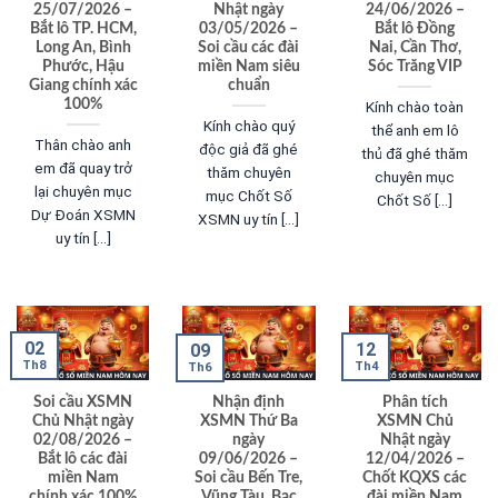
25/07/2026 –
Nhật ngày
24/06/2026 –
Bắt lô TP. HCM,
03/05/2026 –
Bắt lô Đồng
Long An, Bình
Soi cầu các đài
Nai, Cần Thơ,
Phước, Hậu
miền Nam siêu
Sóc Trăng VIP
Giang chính xác
chuẩn
100%
Kính chào toàn
Kính chào quý
thể anh em lô
Thân chào anh
độc giả đã ghé
thủ đã ghé thăm
em đã quay trở
thăm chuyên
chuyên mục
lại chuyên mục
mục Chốt Số
Chốt Số [...]
Dự Đoán XSMN
XSMN uy tín [...]
uy tín [...]
02
12
09
Th8
Th4
Th6
Soi cầu XSMN
Nhận định
Phân tích
Chủ Nhật ngày
XSMN Thứ Ba
XSMN Chủ
02/08/2026 –
ngày
Nhật ngày
Bắt lô các đài
09/06/2026 –
12/04/2026 –
miền Nam
Soi cầu Bến Tre,
Chốt KQXS các
chính xác 100%
Vũng Tàu, Bạc
đài miền Nam