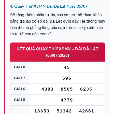
4. Quay Thử XSMN Đài Đà Lạt Ngày 05/07
Để tăng thêm phần tự tin, anh em có thể tham khảo
bảng giả lập xổ số đài
Đà Lạt
dưới đây. Hệ thống máy
tính đã mô phỏng lồng cầu dựa trên chu kỳ xuất hiện
thực tế của các con số:
KẾT QUẢ QUAY THỬ XSMN – ĐÀI ĐÀ LẠT
(05/07/2026)
45
GIẢI 8
596
GIẢI 7
4383
8565
6235
GIẢI 6
4779
GIẢI 5
16653
51342
42661