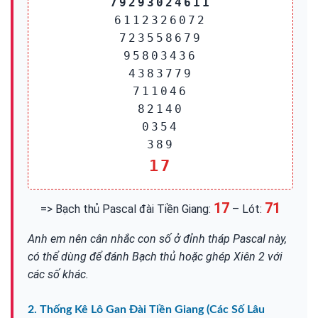
79293024611
6112326072
723558679
95803436
4383779
711046
82140
0354
389
17
17
71
=> Bạch thủ Pascal đài Tiền Giang:
– Lót:
Anh em nên cân nhắc con số ở đỉnh tháp Pascal này,
có thể dùng để đánh Bạch thủ hoặc ghép Xiên 2 với
các số khác.
2. Thống Kê Lô Gan Đài Tiền Giang (Các Số Lâu