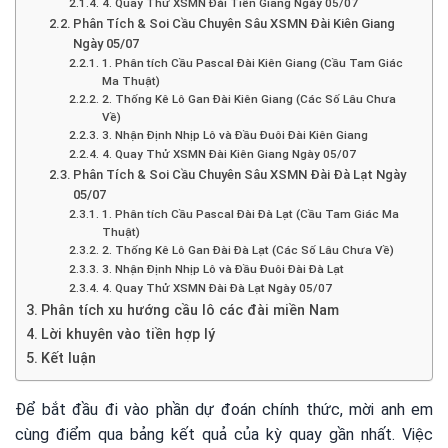
4. Quay Thử XSMN Đài Tiền Giang Ngày 05/07
Phân Tích & Soi Cầu Chuyên Sâu XSMN Đài Kiên Giang
Ngày 05/07
1. Phân tích Cầu Pascal Đài Kiên Giang (Cầu Tam Giác
Ma Thuật)
2. Thống Kê Lô Gan Đài Kiên Giang (Các Số Lâu Chưa
Về)
3. Nhận Định Nhịp Lô và Đầu Đuôi Đài Kiên Giang
4. Quay Thử XSMN Đài Kiên Giang Ngày 05/07
Phân Tích & Soi Cầu Chuyên Sâu XSMN Đài Đà Lạt Ngày
05/07
1. Phân tích Cầu Pascal Đài Đà Lạt (Cầu Tam Giác Ma
Thuật)
2. Thống Kê Lô Gan Đài Đà Lạt (Các Số Lâu Chưa Về)
3. Nhận Định Nhịp Lô và Đầu Đuôi Đài Đà Lạt
4. Quay Thử XSMN Đài Đà Lạt Ngày 05/07
Phân tích xu hướng cầu lô các đài miền Nam
Lời khuyên vào tiền hợp lý
Kết luận
Để bắt đầu đi vào phần dự đoán chính thức, mời anh em
cùng điểm qua bảng kết quả của kỳ quay gần nhất. Việc