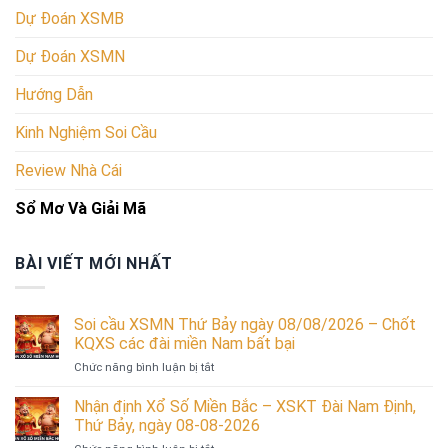
Dự Đoán XSMB
Dự Đoán XSMN
Hướng Dẫn
Kinh Nghiệm Soi Cầu
Review Nhà Cái
Sổ Mơ Và Giải Mã
BÀI VIẾT MỚI NHẤT
Soi cầu XSMN Thứ Bảy ngày 08/08/2026 – Chốt
KQXS các đài miền Nam bất bại
Chức năng bình luận bị tắt
ở
Soi
cầu
Nhận định Xổ Số Miền Bắc – XSKT Đài Nam Định,
XSMN
Thứ Bảy, ngày 08-08-2026
Thứ