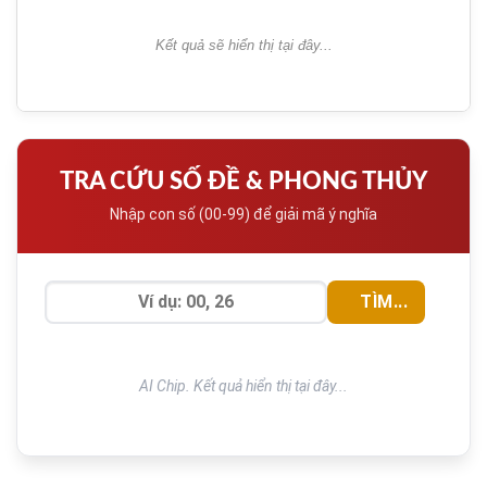
Ninh,
An
Giang,
Kết quả sẽ hiển thị tại đây...
Bình
Thuận
bất
bại
TRA CỨU SỐ ĐỀ & PHONG THỦY
Nhập con số (00-99) để giải mã ý nghĩa
TÌM...
AI Chip. Kết quả hiển thị tại đây...