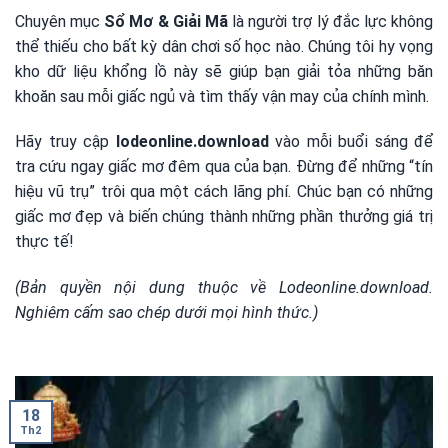
Chuyên mục
Sổ Mơ & Giải Mã
là người trợ lý đắc lực không
thể thiếu cho bất kỳ dân chơi số học nào. Chúng tôi hy vọng
kho dữ liệu khổng lồ này sẽ giúp bạn giải tỏa những băn
khoăn sau mỗi giấc ngủ và tìm thấy vận may của chính mình.
Hãy truy cập
lodeonline.download
vào mỗi buổi sáng để
tra cứu ngay giấc mơ đêm qua của bạn. Đừng để những “tín
hiệu vũ trụ” trôi qua một cách lãng phí. Chúc bạn có những
giấc mơ đẹp và biến chúng thành những phần thưởng giá trị
thực tế!
(Bản quyền nội dung thuộc về Lodeonline.download.
Nghiêm cấm sao chép dưới mọi hình thức.)
18
Th2