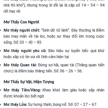
nhà thì khó”), nhưng trong lô đề lại là cặp số 14 – 54 – 94
rất hay về.
Mơ Thấy Con Người
Mơ thấy người chết:
“Sinh dữ tử lành”. Đây thường là điềm
báo may mắn về tài lộc, hoặc sự thay đổi lớn trong cuộc
sống. Số: 03 – 43 – 83.
Mơ thấy người yêu cũ:
Báo hiệu sự luyến tiếc quá khứ
hoặc sắp có tin vui về tình cảm hiện tại.
Mơ thấy Quan tài:
Đừng sợ hãi, quan tài (Thăng quan tiến
chức) là điềm báo thăng tiến. Số: 06 – 26 – 56.
Mơ Thấy Sự Vật, Hiện Tượng
Mơ thấy Tiền/Vàng:
Khao khát làm giàu hoặc sắp nhận
được khoản lộc bất ngờ.
Mơ thấy Lửa:
Sự hưng thịnh, bùng nổ. Số: 07 – 27 – 67.