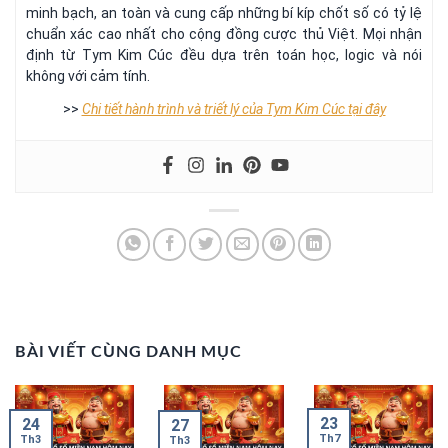
minh bạch, an toàn và cung cấp những bí kíp chốt số có tỷ lệ
chuẩn xác cao nhất cho cộng đồng cược thủ Việt. Mọi nhận
định từ Tym Kim Cúc đều dựa trên toán học, logic và nói
không với cảm tính.
>>
Chi tiết hành trình và triết lý của Tym Kim Cúc tại đây
BÀI VIẾT CÙNG DANH MỤC
23
24
27
Th7
Th3
Th3