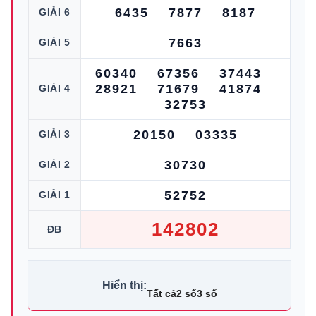
6435
7877
8187
GIẢI 6
7663
GIẢI 5
60340
67356
37443
28921
71679
41874
GIẢI 4
32753
20150
03335
GIẢI 3
30730
GIẢI 2
52752
GIẢI 1
142802
ĐB
Hiển thị:
Tất cả
2 số
3 số