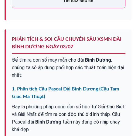
Tất cả
2 số
3 số
PHÂN TÍCH & SOI CẦU CHUYÊN SÂU XSMN ĐÀI
BÌNH DƯƠNG NGÀY 03/07
Để tìm ra con số may mắn cho đài
Bình Dương
,
chúng ta sẽ áp dụng phối hợp các thuật toán hiện đại
nhất:
1. Phân tích Cầu Pascal Đài Bình Dương (Cầu Tam
Giác Ma Thuật)
Đây là phương pháp cộng dồn số học từ Giải Đặc Biệt
và Giải Nhất để tìm ra con độc thủ ở đỉnh tháp. Cầu
Pascal đài
Bình Dương
tuần này đang có nhịp chạy
khá đẹp.