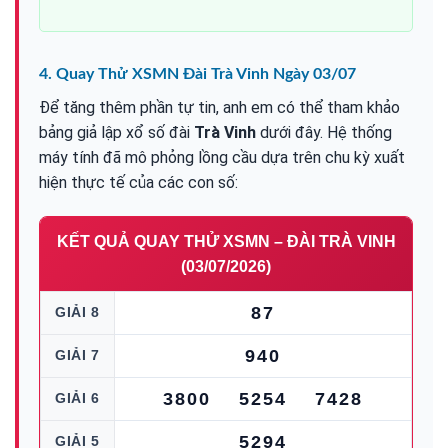
4. Quay Thử XSMN Đài Trà Vinh Ngày 03/07
Để tăng thêm phần tự tin, anh em có thể tham khảo
bảng giả lập xổ số đài
Trà Vinh
dưới đây. Hệ thống
máy tính đã mô phỏng lồng cầu dựa trên chu kỳ xuất
hiện thực tế của các con số:
KẾT QUẢ QUAY THỬ XSMN – ĐÀI TRÀ VINH
(03/07/2026)
87
GIẢI 8
940
GIẢI 7
3800
5254
7428
GIẢI 6
5294
GIẢI 5