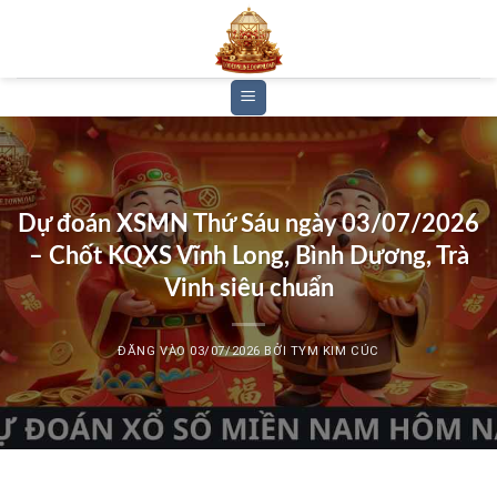
Bỏ
qua
nội
dung
Dự đoán XSMN Thứ Sáu ngày 03/07/2026
– Chốt KQXS Vĩnh Long, Bình Dương, Trà
Vinh siêu chuẩn
ĐĂNG VÀO
03/07/2026
BỞI
TYM KIM CÚC