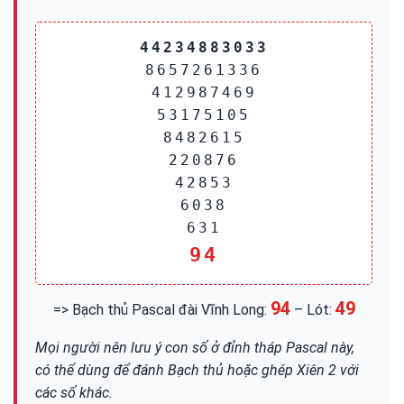
44234883033
8657261336
412987469
53175105
8482615
220876
42853
6038
631
94
94
49
=> Bạch thủ Pascal đài Vĩnh Long:
– Lót:
Mọi người nên lưu ý con số ở đỉnh tháp Pascal này,
có thể dùng để đánh Bạch thủ hoặc ghép Xiên 2 với
các số khác.