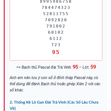
8995986758
784474323
52811755
7092820
791002
60102
6112
723
95
95
59
=> Bạch thủ Pascal đài Trà Vinh:
– Lót:
Anh em nên lưu ý con số ở đỉnh tháp Pascal này, có
thể dùng để đánh Bạch thủ hoặc ghép Xiên 2 với các
số khác.
2. Thống Kê Lô Gan Đài Trà Vinh (Các Số Lâu Chưa
Về)