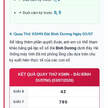
0, 5
📌 Đuôi câm kỳ trước:
4. Quay Thử XSMN Đài Bình Dương Ngày 03/07
Để tăng thêm phần quyết đoán, anh em có thể tham
khảo bảng giả lập xổ số đài
Bình Dương
dưới đây. Hệ
thống máy tính đã mô phỏng lồng cầu dựa trên chu
kỳ xuất hiện thực tế của các con số:
KẾT QUẢ QUAY THỬ XSMN – ĐÀI BÌNH
DƯƠNG (03/07/2026)
42
GIẢI 8
795
GIẢI 7