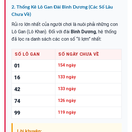
2. Thống Kê Lô Gan Đài Bình Dương (Các Số Lâu
Chưa Về)
Rủi ro lớn nhất của người chơi là nuôi phải những con
Lô Gan (Lô Khan). Đối với đài
Bình Dương
, hệ thống
đã lọc ra danh sách các con số “lì lợm” nhất:
SỐ LÔ GAN
SỐ NGÀY CHƯA VỀ
01
154 ngày
16
133 ngày
42
133 ngày
74
126 ngày
99
119 ngày
Lời khuyên: