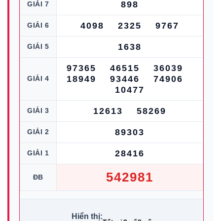
898
GIẢI 7
4098
2325
9767
GIẢI 6
1638
GIẢI 5
97365
46515
36039
18949
93446
74906
GIẢI 4
10477
12613
58269
GIẢI 3
89303
GIẢI 2
28416
GIẢI 1
542981
ĐB
Hiển thị: