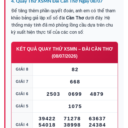
4. Quay Thử XSMN Đài Cần Thơ Ngày 08/07
Để tăng thêm phần quyết đoán, anh em có thể tham
khảo bảng giả lập xổ số đài
Cần Thơ
dưới đây. Hệ
thống máy tính đã mô phỏng lồng cầu dựa trên chu
kỳ xuất hiện thực tế của các con số:
KẾT QUẢ QUAY THỬ XSMN – ĐÀI CẦN THƠ
(08/07/2026)
82
GIẢI 8
668
GIẢI 7
2503
0699
4879
GIẢI 6
1075
GIẢI 5
39422
71278
63637
54018
38998
24384
GIẢI 4