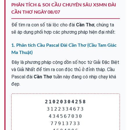
PHÂN TÍCH & SOI CẦU CHUYÊN SÂU XSMN ĐÀI
CẦN THƠ NGÀY 08/07
Để tìm ra con số tài lộc cho đài
Cần Thơ
, chúng ta
sẽ áp dụng phối hợp các phương pháp hiện đại nhất:
1. Phân tích Cầu Pascal Đài Cần Thơ (Cầu Tam Giác
Ma Thuật)
Đây là phương pháp cộng dồn số học từ Giải Đặc Biệt
và Giải Nhất để tìm ra con độc thủ ở đỉnh tháp. Cầu
Pascal đài
Cần Thơ
tuần này đang có nhịp chạy khá
đẹp.
21020304258
3122334673
434567030
77913733