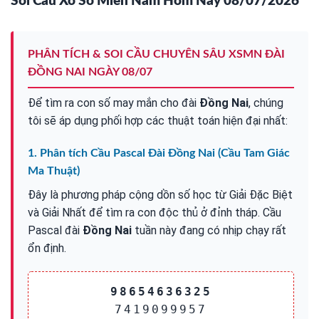
Soi Cầu Xổ Số Miền Nam Hôm Nay 08/07/2026
PHÂN TÍCH & SOI CẦU CHUYÊN SÂU XSMN ĐÀI
ĐỒNG NAI NGÀY 08/07
Để tìm ra con số may mắn cho đài
Đồng Nai
, chúng
tôi sẽ áp dụng phối hợp các thuật toán hiện đại nhất:
1. Phân tích Cầu Pascal Đài Đồng Nai (Cầu Tam Giác
Ma Thuật)
Đây là phương pháp cộng dồn số học từ Giải Đặc Biệt
và Giải Nhất để tìm ra con độc thủ ở đỉnh tháp. Cầu
Pascal đài
Đồng Nai
tuần này đang có nhịp chạy rất
ổn định.
98654636325
7419099957