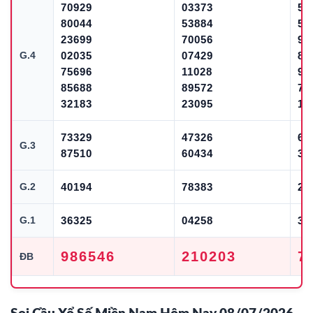
70929
03373
59
80044
53884
57
23699
70056
98
G.4
02035
07429
85
75696
11028
96
85688
89572
76
32183
23095
19
73329
47326
63
G.3
87510
60434
37
G.2
40194
78383
20
G.1
36325
04258
35
986546
210203
7
ĐB