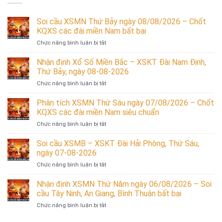
Soi cầu XSMN Thứ Bảy ngày 08/08/2026 – Chốt
KQXS các đài miền Nam bất bại
Chức năng bình luận bị tắt
ở
Soi
cầu
Nhận định Xổ Số Miền Bắc – XSKT Đài Nam Định,
XSMN
Thứ Bảy, ngày 08-08-2026
Thứ
Chức năng bình luận bị tắt
ở
Bảy
Nhận
ngày
định
Phân tích XSMN Thứ Sáu ngày 07/08/2026 – Chốt
08/08/2026
Xổ
–
KQXS các đài miền Nam siêu chuẩn
Số
Chốt
Chức năng bình luận bị tắt
ở
Miền
KQXS
Phân
Bắc
các
tích
Soi cầu XSMB – XSKT Đài Hải Phòng, Thứ Sáu,
–
đài
XSMN
XSKT
ngày 07-08-2026
miền
Thứ
Đài
Nam
Chức năng bình luận bị tắt
ở
Sáu
Nam
bất
Soi
ngày
Định,
bại
cầu
Nhận định XSMN Thứ Năm ngày 06/08/2026 – Soi
07/08/2026
Thứ
XSMB
–
cầu Tây Ninh, An Giang, Bình Thuận bất bại
Bảy,
–
Chốt
ngày
Chức năng bình luận bị tắt
ở
XSKT
KQXS
08-
Nhận
Đài
các
08-