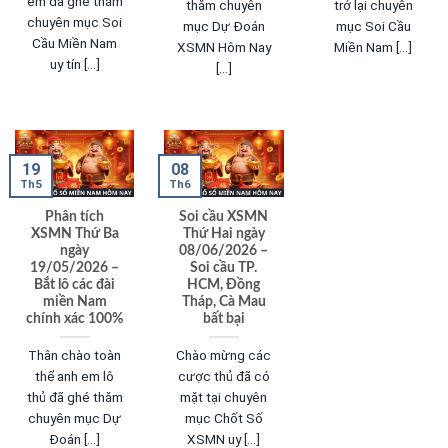
em đã ghé thăm
thăm chuyên
trở lại chuyên
chuyên mục Soi
mục Dự Đoán
mục Soi Cầu
Cầu Miền Nam
XSMN Hôm Nay
Miền Nam [...]
uy tín [...]
[...]
19
08
Th5
Th6
Phân tích
Soi cầu XSMN
XSMN Thứ Ba
Thứ Hai ngày
ngày
08/06/2026 –
19/05/2026 –
Soi cầu TP.
Bắt lô các đài
HCM, Đồng
miền Nam
Tháp, Cà Mau
chính xác 100%
bất bại
Thân chào toàn
Chào mừng các
thể anh em lô
cược thủ đã có
thủ đã ghé thăm
mặt tại chuyên
chuyên mục Dự
mục Chốt Số
Đoán [...]
XSMN uy [...]