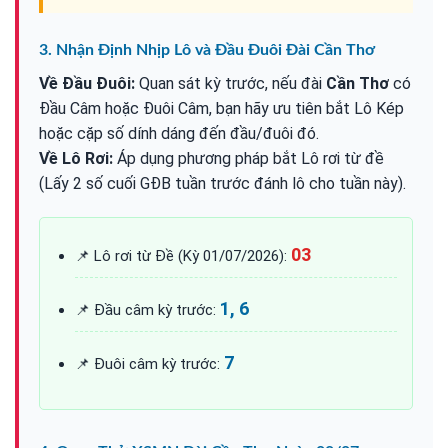
3. Nhận Định Nhịp Lô và Đầu Đuôi Đài Cần Thơ
Về Đầu Đuôi:
Quan sát kỳ trước, nếu đài
Cần Thơ
có
Đầu Câm hoặc Đuôi Câm, bạn hãy ưu tiên bắt Lô Kép
hoặc cặp số dính dáng đến đầu/đuôi đó.
Về Lô Rơi:
Áp dụng phương pháp bắt Lô rơi từ đề
(Lấy 2 số cuối GĐB tuần trước đánh lô cho tuần này).
03
📌 Lô rơi từ Đề (Kỳ 01/07/2026):
1, 6
📌 Đầu câm kỳ trước:
7
📌 Đuôi câm kỳ trước: