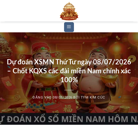
Bỏ
qua
nội
dung
Dự đoán XSMN Thứ Tư ngày 08/07/2026
– Chốt KQXS các đài miền Nam chính xác
100%
ĐĂNG VÀO
08/07/2026
BỞI
TYM KIM CÚC