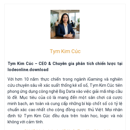
Tym Kim Cúc
Tym Kim Cúc – CEO & Chuyên gia phân tích chiến lược tại
lodeonline.download
Với hơn 10 năm thực chiến trong ngành iGaming và nghiên
cứu chuyên sâu về xác suất thống kê xổ số, Tym Kim Cúc tiên
phong ứng dụng công nghệ Big Data vào việc giải mã nhịp cầu
lô đề. Mục tiêu của cô là mang đến một sân chơi cá cược
minh bạch, an toàn và cung cấp những bí kíp chốt số có tỷ lệ
chuẩn xác cao nhất cho cộng đồng cược thủ Việt. Mọi nhận
định từ Tym Kim Cúc đều dựa trên toán học, logic và nói
không với cảm tính.