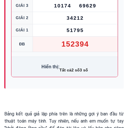
10174
69629
GIẢI 3
34212
GIẢI 2
51795
GIẢI 1
152394
ĐB
Hiển thị:
Tất cả
2 số
3 số
Bảng kết quả giả lập phía trên là những gợi ý ban đầu từ
thuật toán máy tính. Tuy nhiên, nếu anh em muốn tự tay