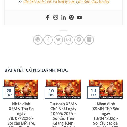
>>
Chi tiết hành trình và triết lý của Tym Kim Cúc tại đây
BÀI VIẾT CÙNG DANH MỤC
10
28
10
Th4
Th7
Th5
Nhận định
Dự đoán XSMN
Nhận định
XSMN Thứ Ba
Chủ Nhật ngày
XSMN Thứ Sáu
ngày
10/05/2026 –
ngày
28/07/2026 –
Soi cầu Tiền
10/04/2026 –
Soi cầu Bến Tre,
Giang, Kiên
Soi cầu các đài