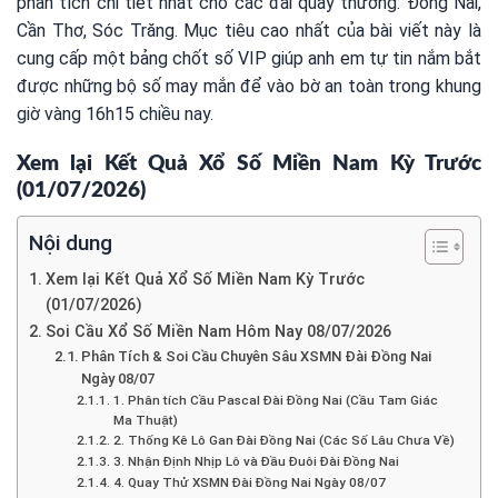
phân tích chi tiết nhất cho các đài quay thưởng: Đồng Nai,
Cần Thơ, Sóc Trăng. Mục tiêu cao nhất của bài viết này là
cung cấp một bảng chốt số VIP giúp anh em tự tin nắm bắt
được những bộ số may mắn để vào bờ an toàn trong khung
giờ vàng 16h15 chiều nay.
Xem lại Kết Quả Xổ Số Miền Nam Kỳ Trước
(01/07/2026)
Nội dung
Xem lại Kết Quả Xổ Số Miền Nam Kỳ Trước
(01/07/2026)
Soi Cầu Xổ Số Miền Nam Hôm Nay 08/07/2026
Phân Tích & Soi Cầu Chuyên Sâu XSMN Đài Đồng Nai
Ngày 08/07
1. Phân tích Cầu Pascal Đài Đồng Nai (Cầu Tam Giác
Ma Thuật)
2. Thống Kê Lô Gan Đài Đồng Nai (Các Số Lâu Chưa Về)
3. Nhận Định Nhịp Lô và Đầu Đuôi Đài Đồng Nai
4. Quay Thử XSMN Đài Đồng Nai Ngày 08/07