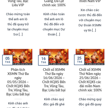
Vũng Tàu, Bạc
Giang, Đà Lạt
miền Nam VIP
Liêu VIP
chính xác 100%
Xin chào các
Chào mừng toàn
Kính chào toàn
cược thủ đã đến
thể anh em lô
thể anh em lô
với chuyên mục
thủ đã quay trở
thủ đã đến với
Dự Đoán XSMN
lại chuyên mục
chuyên mục Dự
uy tín [...]
Soi [...]
Đoán [...]
25
05
16
Th6
Th5
Th6
Phân tích
Chốt số XSMN
Chốt số XSMN
XSMN Thứ Ba
Thứ Ba ngày
Thứ Năm ngày
ngày
16/06/2026 –
25/06/2026 –
05/05/2026 –
Chốt KQXS Bến
Chốt KQXS các
Chốt KQXS Bến
Tre, Vũng Tàu,
đài miền Nam
Tre, Vũng Tàu,
Bạc Liêu bất bại
chính xác 100%
Bạc Liêu bất bại
Kính chào quý
Chào mừng quý
Kính chào anh
độc giả đã ghé
độc giả đã quay