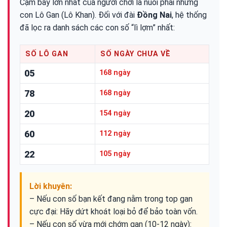
Cạm bẫy lớn nhất của người chơi là nuôi phải những
con Lô Gan (Lô Khan). Đối với đài
Đồng Nai
, hệ thống
đã lọc ra danh sách các con số “lì lợm” nhất:
SỐ LÔ GAN
SỐ NGÀY CHƯA VỀ
05
168 ngày
78
168 ngày
20
154 ngày
60
112 ngày
22
105 ngày
Lời khuyên:
– Nếu con số bạn kết đang nằm trong top gan
cực đại: Hãy dứt khoát loại bỏ để bảo toàn vốn.
– Nếu con số vừa mới chớm gan (10-12 ngày):