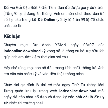
Đối với Giải Đặc Biệt / Giải Tám: Dàn đề được gợi ý dựa trên
[Tổng/Chạm] đang ăn thông. Anh em nên chơi theo dàn 64
số tại các trang
Lô Đề Online
(với tỷ lệ 1 ăn 99.5) để chắc
chắn có lãi.
Kết luận
Chuyên mục Dự đoán XSMN ngày 08/07 của
lodeonline.download
kỳ vọng sẽ là công cụ hỗ trợ hữu ích
giúp anh em tiết kiệm thời gian soi cầu.
Hãy nhớ rằng, mọi con số đều mang tính chất thống kê. Anh
em cần cân nhắc kỹ và vào tiền thật thông minh.
Chúc đại gia đình lô thủ có một ngày Thứ Tư thắng lớn!
Đừng quên lưu lại trang web
lodeonline.download
mỗi
ngày để cập nhật số đẹp và đăng ký các
nhà cái lô đề uy
tín
nhất thị trường nhé!