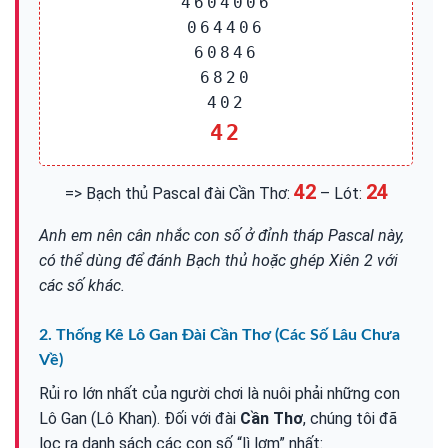
4604006
064406
60846
6820
402
42
42
24
=> Bạch thủ Pascal đài Cần Thơ:
– Lót:
Anh em nên cân nhắc con số ở đỉnh tháp Pascal này,
có thể dùng để đánh Bạch thủ hoặc ghép Xiên 2 với
các số khác.
2. Thống Kê Lô Gan Đài Cần Thơ (Các Số Lâu Chưa
Về)
Rủi ro lớn nhất của người chơi là nuôi phải những con
Lô Gan (Lô Khan). Đối với đài
Cần Thơ
, chúng tôi đã
lọc ra danh sách các con số “lì lợm” nhất: