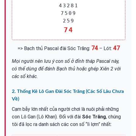
43281
7509
259
74
74
47
=> Bạch thủ Pascal đài Sóc Trăng:
– Lót:
Mọi người nên lưu ý con số ở đỉnh tháp Pascal này,
có thể dùng để đánh Bạch thủ hoặc ghép Xiên 2 với
các số khác.
2. Thống Kê Lô Gan Đài Sóc Trăng (Các Số Lâu Chưa
Về)
Cạm bẫy lớn nhất của người chơi là nuôi phải những
con Lô Gan (Lô Khan). Đối với đài
Sóc Trăng
, chúng
tôi đã lọc ra danh sách các con số “lì lợm” nhất: