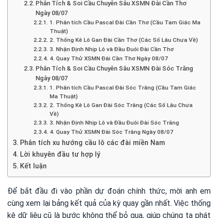
Phân Tích & Soi Cầu Chuyên Sâu XSMN Đài Cần Thơ
Ngày 08/07
1. Phân tích Cầu Pascal Đài Cần Thơ (Cầu Tam Giác Ma
Thuật)
2. Thống Kê Lô Gan Đài Cần Thơ (Các Số Lâu Chưa Về)
3. Nhận Định Nhịp Lô và Đầu Đuôi Đài Cần Thơ
4. Quay Thử XSMN Đài Cần Thơ Ngày 08/07
Phân Tích & Soi Cầu Chuyên Sâu XSMN Đài Sóc Trăng
Ngày 08/07
1. Phân tích Cầu Pascal Đài Sóc Trăng (Cầu Tam Giác
Ma Thuật)
2. Thống Kê Lô Gan Đài Sóc Trăng (Các Số Lâu Chưa
Về)
3. Nhận Định Nhịp Lô và Đầu Đuôi Đài Sóc Trăng
4. Quay Thử XSMN Đài Sóc Trăng Ngày 08/07
Phân tích xu hướng cầu lô các đài miền Nam
Lời khuyên đầu tư hợp lý
Kết luận
Để bắt đầu đi vào phần dự đoán chính thức, mời anh em
cùng xem lại bảng kết quả của kỳ quay gần nhất. Việc thống
kê dữ liệu cũ là bước không thể bỏ qua, giúp chúng ta phát