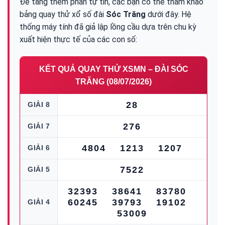
Để tăng thêm phần tự tin, các bạn có thể tham khảo
bảng quay thử xổ số đài
Sóc Trăng
dưới đây. Hệ
thống máy tính đã giả lập lồng cầu dựa trên chu kỳ
xuất hiện thực tế của các con số:
KẾT QUẢ QUAY THỬ XSMN – ĐÀI SÓC
TRĂNG (08/07/2026)
28
GIẢI 8
276
GIẢI 7
4804
1213
1207
GIẢI 6
7522
GIẢI 5
32393
38641
83780
60245
39793
19102
GIẢI 4
53009