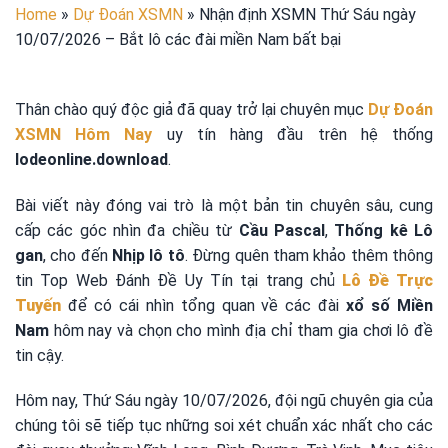
Home
»
Dự Đoán XSMN
»
Nhận định XSMN Thứ Sáu ngày
10/07/2026 – Bắt lô các đài miền Nam bất bại
Thân chào quý độc giả đã quay trở lại chuyên mục
Dự Đoán
XSMN Hôm Nay
uy tín hàng đầu trên hệ thống
lodeonline.download
.
Bài viết này đóng vai trò là một bản tin chuyên sâu, cung
cấp các góc nhìn đa chiều từ
Cầu Pascal
,
Thống kê Lô
gan
, cho đến
Nhịp lô tô
. Đừng quên tham khảo thêm thông
tin Top Web Đánh Đề Uy Tín tại trang chủ
Lô Đề Trực
Tuyến
để có cái nhìn tổng quan về các đài
xổ số Miền
Nam
hôm nay và chọn cho mình địa chỉ tham gia chơi lô đề
tin cậy.
Hôm nay, Thứ Sáu ngày 10/07/2026, đội ngũ chuyên gia của
chúng tôi sẽ tiếp tục những soi xét chuẩn xác nhất cho các