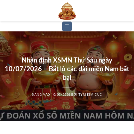
Bỏ
qua
nội
dung
Nhận định XSMN Thứ Sáu ngày
10/07/2026 – Bắt lô các đài miền Nam bất
bại
ĐĂNG VÀO
10/07/2026
BỞI
TYM KIM CÚC