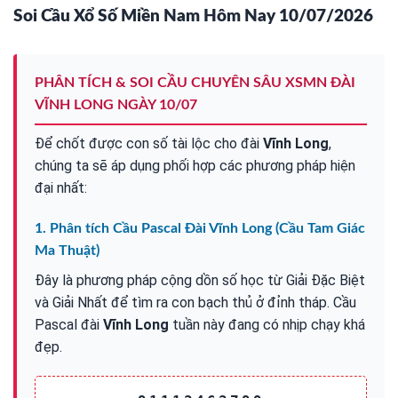
Soi Cầu Xổ Số Miền Nam Hôm Nay 10/07/2026
PHÂN TÍCH & SOI CẦU CHUYÊN SÂU XSMN ĐÀI
VĨNH LONG NGÀY 10/07
Để chốt được con số tài lộc cho đài
Vĩnh Long
,
chúng ta sẽ áp dụng phối hợp các phương pháp hiện
đại nhất:
1. Phân tích Cầu Pascal Đài Vĩnh Long (Cầu Tam Giác
Ma Thuật)
Đây là phương pháp cộng dồn số học từ Giải Đặc Biệt
và Giải Nhất để tìm ra con bạch thủ ở đỉnh tháp. Cầu
Pascal đài
Vĩnh Long
tuần này đang có nhịp chạy khá
đẹp.