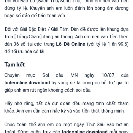
Đối với Bao Lô (Bạch Thủ/Song Thủ): Anh em nên vào tiền
đúng tỷ lệ. Khuyên anh em luôn đánh lộn bóng âm dương
hoặc số đảo để bảo toàn vốn.
Đối với Giải Đặc Biệt / Giải Tám: Dàn đề được lên khung dựa
trên [Tổng/Chạm] đang ăn thông. Anh em nên vào tiền theo
dàn 36 số tại các trang
Lô Đề Online
(với tỷ lệ 1 ăn 99.5)
để tối ưu hóa có lãi.
Tạm kết
Chuyên mục Soi cầu MN ngày 10/07 của
lodeonline.download
hy vọng sẽ là công cụ hỗ trợ giá trị
giúp anh em rút ngắn khoảng cách soi cầu.
Hãy nhớ rằng, tất cả dự đoán đều mang tính chất tham
khảo. Anh em cần cân nhắc kỹ và vào tiền thật thông minh.
Chúc toàn thể anh em có một ngày Thứ Sáu vào bờ an
toàn! Đừng quên truy cập
lodeonline.download
mỗi ngày