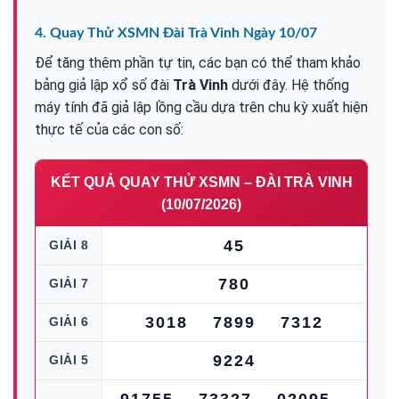
4. Quay Thử XSMN Đài Trà Vinh Ngày 10/07
Để tăng thêm phần tự tin, các bạn có thể tham khảo
bảng giả lập xổ số đài
Trà Vinh
dưới đây. Hệ thống
máy tính đã giả lập lồng cầu dựa trên chu kỳ xuất hiện
thực tế của các con số:
KẾT QUẢ QUAY THỬ XSMN – ĐÀI TRÀ VINH
(10/07/2026)
45
GIẢI 8
780
GIẢI 7
3018
7899
7312
GIẢI 6
9224
GIẢI 5
91755
73327
02095