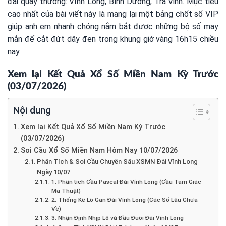
đài quay thưởng: Vĩnh Long, Bình Dương, Trà Vinh. Mục tiêu
cao nhất của bài viết này là mang lại một bảng chốt số VIP
giúp anh em nhanh chóng nắm bắt được những bộ số may
mắn để cắt đứt dây đen trong khung giờ vàng 16h15 chiều
nay.
Xem lại Kết Quả Xổ Số Miền Nam Kỳ Trước
(03/07/2026)
Nội dung
Xem lại Kết Quả Xổ Số Miền Nam Kỳ Trước
(03/07/2026)
Soi Cầu Xổ Số Miền Nam Hôm Nay 10/07/2026
Phân Tích & Soi Cầu Chuyên Sâu XSMN Đài Vĩnh Long
Ngày 10/07
1. Phân tích Cầu Pascal Đài Vĩnh Long (Cầu Tam Giác
Ma Thuật)
2. Thống Kê Lô Gan Đài Vĩnh Long (Các Số Lâu Chưa
Về)
3. Nhận Định Nhịp Lô và Đầu Đuôi Đài Vĩnh Long