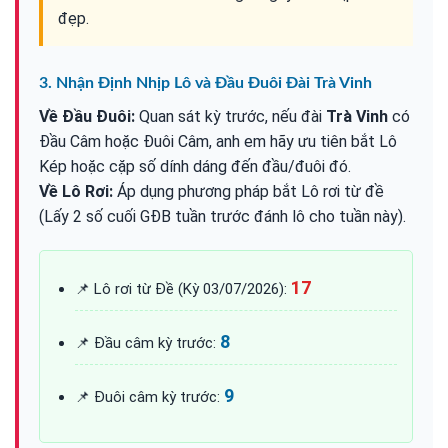
đẹp.
3. Nhận Định Nhịp Lô và Đầu Đuôi Đài Trà Vinh
Về Đầu Đuôi:
Quan sát kỳ trước, nếu đài
Trà Vinh
có
Đầu Câm hoặc Đuôi Câm, anh em hãy ưu tiên bắt Lô
Kép hoặc cặp số dính dáng đến đầu/đuôi đó.
Về Lô Rơi:
Áp dụng phương pháp bắt Lô rơi từ đề
(Lấy 2 số cuối GĐB tuần trước đánh lô cho tuần này).
17
📌 Lô rơi từ Đề (Kỳ 03/07/2026):
8
📌 Đầu câm kỳ trước:
9
📌 Đuôi câm kỳ trước: