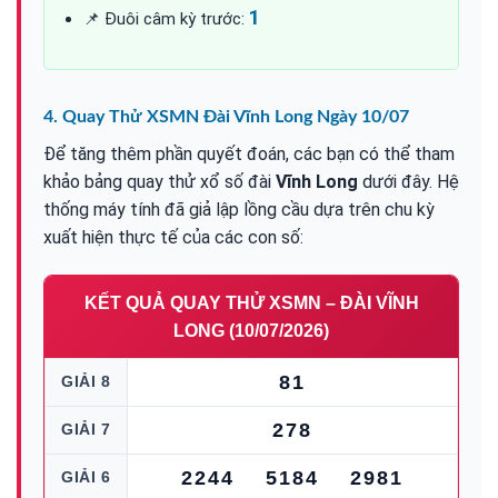
1
📌 Đuôi câm kỳ trước:
4. Quay Thử XSMN Đài Vĩnh Long Ngày 10/07
Để tăng thêm phần quyết đoán, các bạn có thể tham
khảo bảng quay thử xổ số đài
Vĩnh Long
dưới đây. Hệ
thống máy tính đã giả lập lồng cầu dựa trên chu kỳ
xuất hiện thực tế của các con số:
KẾT QUẢ QUAY THỬ XSMN – ĐÀI VĨNH
LONG (10/07/2026)
81
GIẢI 8
278
GIẢI 7
2244
5184
2981
GIẢI 6