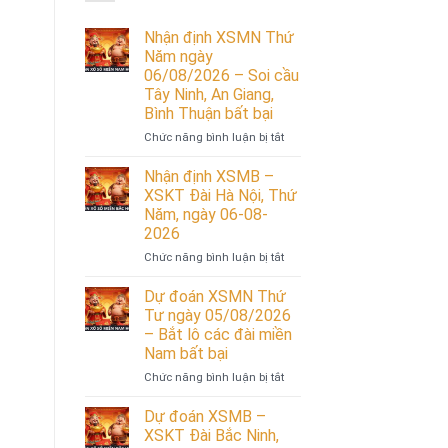
Nhận định XSMN Thứ
Năm ngày
06/08/2026 – Soi cầu
Tây Ninh, An Giang,
Bình Thuận bất bại
Chức năng bình luận bị tắt
ở
Nhận
định
Nhận định XSMB –
XSMN
XSKT Đài Hà Nội, Thứ
Thứ
Năm, ngày 06-08-
Năm
2026
ngày
06/08/2026
Chức năng bình luận bị tắt
ở
–
Nhận
Soi
định
Dự đoán XSMN Thứ
cầu
XSMB
Tư ngày 05/08/2026
Tây
–
– Bắt lô các đài miền
Ninh,
XSKT
Nam bất bại
An
Đài
Giang,
Hà
Chức năng bình luận bị tắt
ở
Bình
Nội,
Dự
Thuận
Thứ
đoán
Dự đoán XSMB –
bất
Năm,
XSMN
XSKT Đài Bắc Ninh,
bại
ngày
Thứ