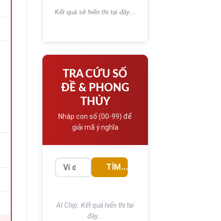
bất
Kết quả sẽ hiển thị tại đây...
bại
TRA CỨU SỐ
ĐỀ & PHONG
THỦY
Nhập con số (00-99) để
giải mã ý nghĩa
TÌM...
AI Chip. Kết quả hiển thị tại
đây...