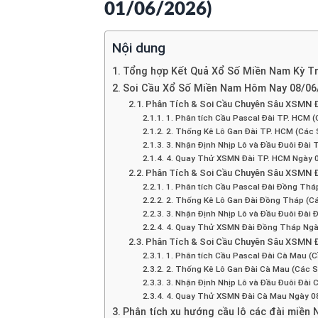
01/06/2026)
Nội dung
Tổng hợp Kết Quả Xổ Số Miền Nam Kỳ Tr
Soi Cầu Xổ Số Miền Nam Hôm Nay 08/06
Phân Tích & Soi Cầu Chuyên Sâu XSMN Đ
1. Phân tích Cầu Pascal Đài TP. HCM 
2. Thống Kê Lô Gan Đài TP. HCM (Các
3. Nhận Định Nhịp Lô và Đầu Đuôi Đài 
4. Quay Thử XSMN Đài TP. HCM Ngày 
Phân Tích & Soi Cầu Chuyên Sâu XSMN 
1. Phân tích Cầu Pascal Đài Đồng Th
2. Thống Kê Lô Gan Đài Đồng Tháp (C
3. Nhận Định Nhịp Lô và Đầu Đuôi Đài
4. Quay Thử XSMN Đài Đồng Tháp Ngà
Phân Tích & Soi Cầu Chuyên Sâu XSMN Đ
1. Phân tích Cầu Pascal Đài Cà Mau (
2. Thống Kê Lô Gan Đài Cà Mau (Các 
3. Nhận Định Nhịp Lô và Đầu Đuôi Đài 
4. Quay Thử XSMN Đài Cà Mau Ngày 0
Phân tích xu hướng cầu lô các đài miền