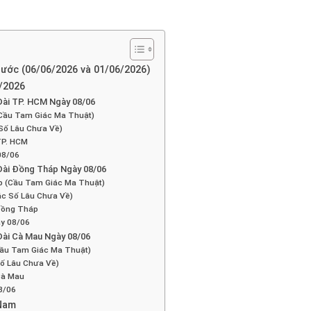
ước (06/06/2026 và 01/06/2026)
/2026
ài TP. HCM Ngày 08/06
(Cầu Tam Giác Ma Thuật)
 Số Lâu Chưa Về)
TP. HCM
08/06
Đài Đồng Tháp Ngày 08/06
áp (Cầu Tam Giác Ma Thuật)
ác Số Lâu Chưa Về)
 Đồng Tháp
y 08/06
ài Cà Mau Ngày 08/06
Cầu Tam Giác Ma Thuật)
Số Lâu Chưa Về)
Cà Mau
8/06
 Nam