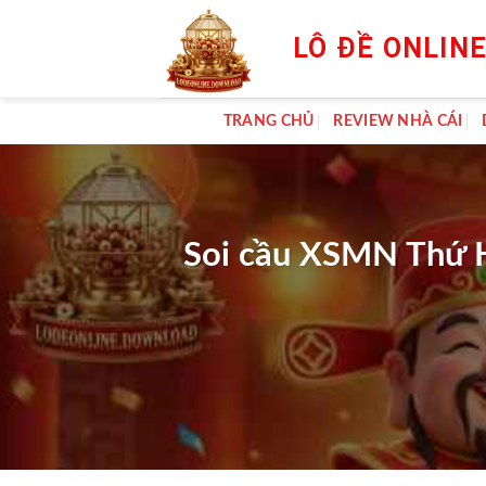
Bỏ
qua
LÔ ĐỀ ONLIN
nội
dung
TRANG CHỦ
REVIEW NHÀ CÁI
Soi cầu XSMN Thứ H