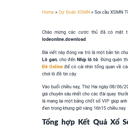
Home
»
Dự Đoán XSMN
»
Soi cầu XSMN Th
Chào mừng các cược thủ đã có mặt tạ
lodeonline.download
.
Bài viết này đóng vai trò là một bản tin c
Lô gan
, cho đến
Nhịp lô tô
. Đừng quên t
Đề Online
để có cái nhìn tổng quan về cá
chơi lô đề tin cậy.
Vào buổi chiều nay, Thứ Hai ngày 08/06/2
giá chuyên sâu nhất cho các đài quay thưở
là mang lại một bảng chốt số VIP giúp an
đen trong khung giờ vàng 16h15 chiều nay.
Tổng hợp Kết Quả Xổ 