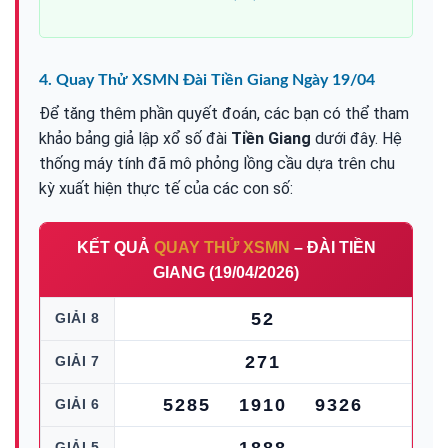
4. Quay Thử XSMN Đài Tiền Giang Ngày 19/04
Để tăng thêm phần quyết đoán, các bạn có thể tham
khảo bảng giả lập xổ số đài
Tiền Giang
dưới đây. Hệ
thống máy tính đã mô phỏng lồng cầu dựa trên chu
kỳ xuất hiện thực tế của các con số:
KẾT QUẢ
QUAY THỬ XSMN
– ĐÀI TIỀN
GIANG (19/04/2026)
52
GIẢI 8
271
GIẢI 7
5285
1910
9326
GIẢI 6
1888
GIẢI 5