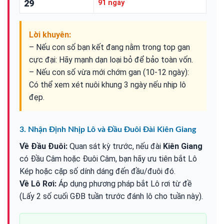
29
91 ngày
Lời khuyên:
– Nếu con số bạn kết đang nằm trong top gan
cực đại: Hãy mạnh dạn loại bỏ để bảo toàn vốn.
– Nếu con số vừa mới chớm gan (10-12 ngày):
Có thể xem xét nuôi khung 3 ngày nếu nhịp lô
đẹp.
3. Nhận Định Nhịp Lô và Đầu Đuôi Đài Kiên Giang
Về Đầu Đuôi:
Quan sát kỳ trước, nếu đài
Kiên Giang
có Đầu Câm hoặc Đuôi Câm, bạn hãy ưu tiên bắt Lô
Kép hoặc cặp số dính dáng đến đầu/đuôi đó.
Về Lô Rơi:
Áp dụng phương pháp bắt Lô rơi từ đề
(Lấy 2 số cuối GĐB tuần trước đánh lô cho tuần này).