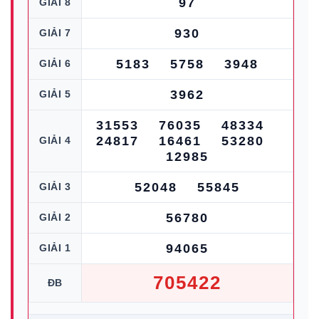
97
GIẢI 8
930
GIẢI 7
5183
5758
3948
GIẢI 6
3962
GIẢI 5
31553
76035
48334
24817
16461
53280
GIẢI 4
12985
52048
55845
GIẢI 3
56780
GIẢI 2
94065
GIẢI 1
705422
ĐB