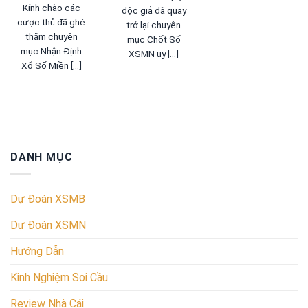
Kính chào các
độc giả đã quay
cược thủ đã ghé
trở lại chuyên
thăm chuyên
mục Chốt Số
mục Nhận Định
XSMN uy [...]
Xổ Số Miền [...]
DANH MỤC
Dự Đoán XSMB
Dự Đoán XSMN
Hướng Dẫn
Kinh Nghiệm Soi Cầu
Review Nhà Cái