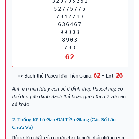
320705251
52775776
7942243
636467
99003
8903
793
62
62
26
=> Bạch thủ Pascal đài Tiền Giang:
– Lót:
Anh em nên lưu ý con số ở đỉnh tháp Pascal này, có
thể dùng để đánh Bạch thủ hoặc ghép Xiên 2 với các
số khác.
2. Thống Kê Lô Gan Đài Tiền Giang (Các Số Lâu
Chưa Về)
Rủi ro lớn nhất của người chơi là nuôi phải những con