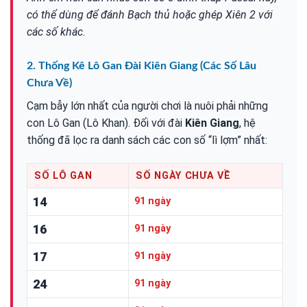
có thể dùng để đánh Bạch thủ hoặc ghép Xiên 2 với
các số khác.
2. Thống Kê Lô Gan Đài Kiên Giang (Các Số Lâu
Chưa Về)
Cạm bẫy lớn nhất của người chơi là nuôi phải những
con Lô Gan (Lô Khan). Đối với đài
Kiên Giang
, hệ
thống đã lọc ra danh sách các con số “lì lợm” nhất:
SỐ LÔ GAN
SỐ NGÀY CHƯA VỀ
14
91 ngày
16
91 ngày
17
91 ngày
24
91 ngày