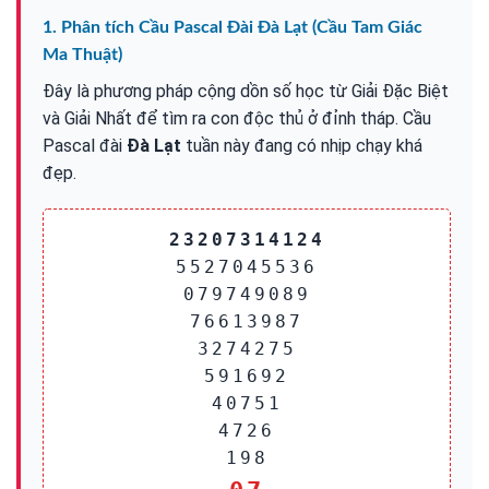
1. Phân tích Cầu Pascal Đài Đà Lạt (Cầu Tam Giác
Ma Thuật)
Đây là phương pháp cộng dồn số học từ Giải Đặc Biệt
và Giải Nhất để tìm ra con độc thủ ở đỉnh tháp. Cầu
Pascal đài
Đà Lạt
tuần này đang có nhịp chạy khá
đẹp.
23207314124
5527045536
079749089
76613987
3274275
591692
40751
4726
198