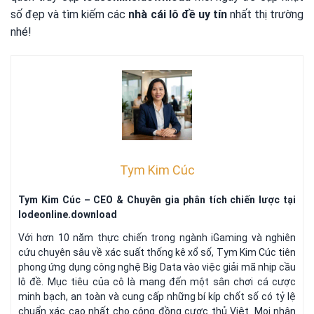
số đẹp và tìm kiếm các
nhà cái lô đề uy tín
nhất thị trường
nhé!
Tym Kim Cúc
Tym Kim Cúc – CEO & Chuyên gia phân tích chiến lược tại
lodeonline.download
Với hơn 10 năm thực chiến trong ngành iGaming và nghiên
cứu chuyên sâu về xác suất thống kê xổ số, Tym Kim Cúc tiên
phong ứng dụng công nghệ Big Data vào việc giải mã nhịp cầu
lô đề. Mục tiêu của cô là mang đến một sân chơi cá cược
minh bạch, an toàn và cung cấp những bí kíp chốt số có tỷ lệ
chuẩn xác cao nhất cho cộng đồng cược thủ Việt. Mọi nhận