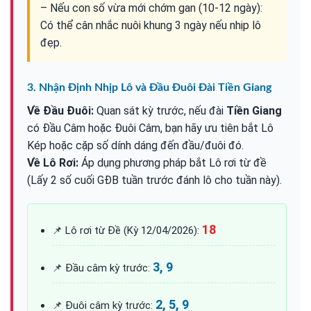
– Nếu con số vừa mới chớm gan (10-12 ngày):
Có thể cân nhắc nuôi khung 3 ngày nếu nhịp lô
đẹp.
3. Nhận Định Nhịp Lô và Đầu Đuôi Đài Tiền Giang
Về Đầu Đuôi:
Quan sát kỳ trước, nếu đài
Tiền Giang
có Đầu Câm hoặc Đuôi Câm, bạn hãy ưu tiên bắt Lô
Kép hoặc cặp số dính dáng đến đầu/đuôi đó.
Về Lô Rơi:
Áp dụng phương pháp bắt Lô rơi từ đề
(Lấy 2 số cuối GĐB tuần trước đánh lô cho tuần này).
18
📌 Lô rơi từ Đề (Kỳ 12/04/2026):
3, 9
📌 Đầu câm kỳ trước:
2, 5, 9
📌 Đuôi câm kỳ trước: