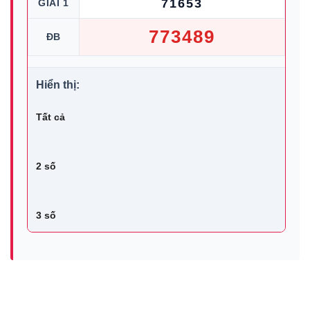
71653
GIẢI 1
773489
ĐB
Hiển thị:
Tất cả
2 số
3 số