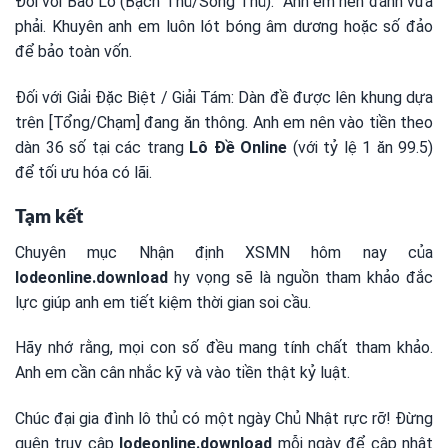
Đối với Bao Lô (Bạch Thủ/Song Thủ): Anh em nên đánh vừa
phải. Khuyên anh em luôn lót bóng âm dương hoặc số đảo
để bảo toàn vốn.
Đối với Giải Đặc Biệt / Giải Tám: Dàn đề được lên khung dựa
trên [Tổng/Chạm] đang ăn thông. Anh em nên vào tiền theo
dàn 36 số tại các trang
Lô Đề Online
(với tỷ lệ 1 ăn 99.5)
để tối ưu hóa có lãi.
Tạm kết
Chuyên mục Nhận định XSMN hôm nay của
lodeonline.download
hy vọng sẽ là nguồn tham khảo đắc
lực giúp anh em tiết kiệm thời gian soi cầu.
Hãy nhớ rằng, mọi con số đều mang tính chất tham khảo.
Anh em cần cân nhắc kỹ và vào tiền thật kỷ luật.
Chúc đại gia đình lô thủ có một ngày Chủ Nhật rực rỡ! Đừng
quên truy cập
lodeonline.download
mỗi ngày để cập nhật