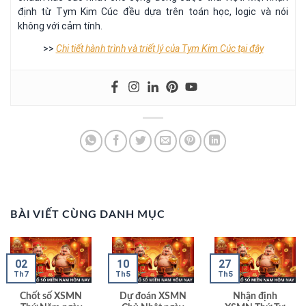
định từ Tym Kim Cúc đều dựa trên toán học, logic và nói
không với cảm tính.
>>
Chi tiết hành trình và triết lý của Tym Kim Cúc tại đây
BÀI VIẾT CÙNG DANH MỤC
10
27
02
Th5
Th5
Th7
Chốt số XSMN
Dự đoán XSMN
Nhận định