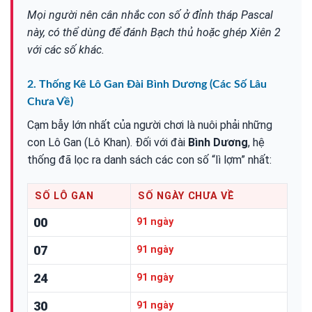
Mọi người nên cân nhắc con số ở đỉnh tháp Pascal
này, có thể dùng để đánh Bạch thủ hoặc ghép Xiên 2
với các số khác.
2. Thống Kê Lô Gan Đài Bình Dương (Các Số Lâu
Chưa Về)
Cạm bẫy lớn nhất của người chơi là nuôi phải những
con Lô Gan (Lô Khan). Đối với đài
Bình Dương
, hệ
thống đã lọc ra danh sách các con số “lì lợm” nhất:
SỐ LÔ GAN
SỐ NGÀY CHƯA VỀ
00
91 ngày
07
91 ngày
24
91 ngày
30
91 ngày