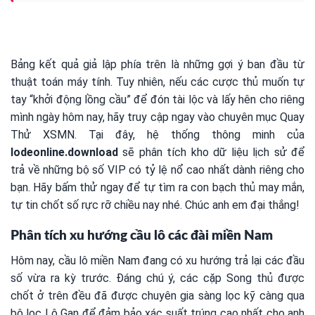
Bảng kết quả giả lập phía trên là những gợi ý ban đầu từ
thuật toán máy tính. Tuy nhiên, nếu các cược thủ muốn tự
tay “khởi động lồng cầu” để đón tài lộc và lấy hên cho riêng
mình ngày hôm nay, hãy truy cập ngay vào chuyên mục Quay
Thử XSMN. Tại đây, hệ thống thông minh của
lodeonline.download
sẽ phân tích kho dữ liệu lịch sử để
trả về những bộ số VIP có tỷ lệ nổ cao nhất dành riêng cho
bạn. Hãy bấm thử ngay để tự tìm ra con bạch thủ may mắn,
tự tin chốt số rực rỡ chiều nay nhé. Chúc anh em đại thắng!
Phân tích xu hướng cầu lô các đài miền Nam
Hôm nay, cầu lô miền Nam đang có xu hướng trả lại các đầu
số vừa ra kỳ trước. Đáng chú ý, các cặp Song thủ được
chốt ở trên đều đã được chuyên gia sàng lọc kỹ càng qua
bộ lọc Lô Gan để đảm bảo xác suất trúng cao nhất cho anh