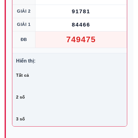
91781
GIẢI 2
84466
GIẢI 1
749475
ĐB
Hiển thị:
Tất cả
2 số
3 số