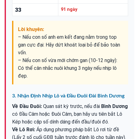
33
91 ngày
Lời khuyên:
– Nếu con số anh em kết đang nằm trong top
gan cực đại: Hãy dứt khoát loại bỏ để bảo toàn
vốn.
– Nếu con số vừa mới chớm gan (10-12 ngày):
Có thể cân nhắc nuôi khung 3 ngày nếu nhịp lô
đẹp.
3. Nhận Định Nhịp Lô và Đầu Đuôi Đài Bình Dương
Về Đầu Đuôi:
Quan sát kỳ trước, nếu đài
Bình Dương
có Đầu Câm hoặc Đuôi Câm, bạn hãy ưu tiên bắt Lô
Kép hoặc cặp số dính dáng đến đầu/đuôi đó.
Về Lô Rơi:
Áp dụng phương pháp bắt Lô rơi từ đề
(Lấy 2 số cuối GĐB tuần trước đánh lô cho tuần này).