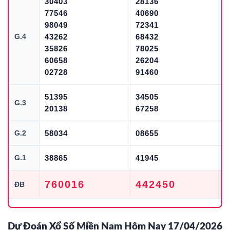
30403
28136
77546
40690
98049
72341
G.4
43262
68432
35826
78025
60658
26204
02728
91460
51395
34505
G.3
20138
67258
G.2
58034
08655
G.1
38865
41945
760016
442450
ĐB
Dự Đoán Xổ Số Miền Nam Hôm Nay 17/04/2026