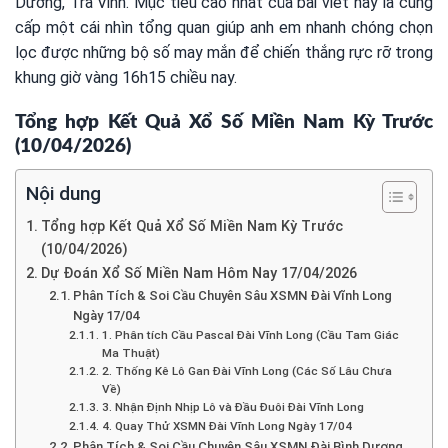
Dương, Trà Vinh. Mục tiêu cao nhất của bài viết này là cung
cấp một cái nhìn tổng quan giúp anh em nhanh chóng chọn
lọc được những bộ số may mắn để chiến thắng rực rỡ trong
khung giờ vàng 16h15 chiều nay.
Tổng hợp Kết Quả Xổ Số Miền Nam Kỳ Trước
(10/04/2026)
Nội dung
Tổng hợp Kết Quả Xổ Số Miền Nam Kỳ Trước
(10/04/2026)
Dự Đoán Xổ Số Miền Nam Hôm Nay 17/04/2026
Phân Tích & Soi Cầu Chuyên Sâu XSMN Đài Vĩnh Long
Ngày 17/04
1. Phân tích Cầu Pascal Đài Vĩnh Long (Cầu Tam Giác
Ma Thuật)
2. Thống Kê Lô Gan Đài Vĩnh Long (Các Số Lâu Chưa
Về)
3. Nhận Định Nhịp Lô và Đầu Đuôi Đài Vĩnh Long
4. Quay Thử XSMN Đài Vĩnh Long Ngày 17/04
Phân Tích & Soi Cầu Chuyên Sâu XSMN Đài Bình Dương