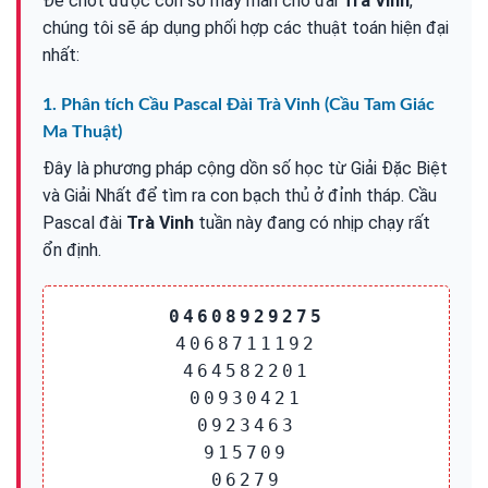
Để chốt được con số may mắn cho đài
Trà Vinh
,
chúng tôi sẽ áp dụng phối hợp các thuật toán hiện đại
nhất:
1. Phân tích Cầu Pascal Đài Trà Vinh (Cầu Tam Giác
Ma Thuật)
Đây là phương pháp cộng dồn số học từ Giải Đặc Biệt
và Giải Nhất để tìm ra con bạch thủ ở đỉnh tháp. Cầu
Pascal đài
Trà Vinh
tuần này đang có nhịp chạy rất
ổn định.
04608929275
4068711192
464582201
00930421
0923463
915709
06279