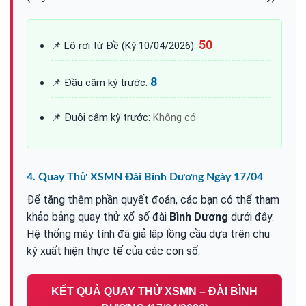
50
📌 Lô rơi từ Đề (Kỳ 10/04/2026):
8
📌 Đầu câm kỳ trước:
📌 Đuôi câm kỳ trước:
Không có
4. Quay Thử XSMN Đài Bình Dương Ngày 17/04
Để tăng thêm phần quyết đoán, các bạn có thể tham
khảo bảng quay thử xổ số đài
Bình Dương
dưới đây.
Hệ thống máy tính đã giả lập lồng cầu dựa trên chu
kỳ xuất hiện thực tế của các con số:
KẾT QUẢ QUAY THỬ XSMN – ĐÀI BÌNH