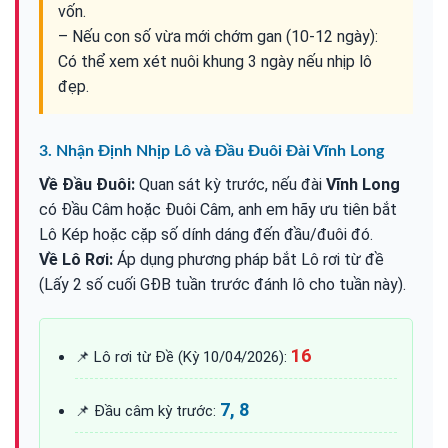
vốn.
– Nếu con số vừa mới chớm gan (10-12 ngày):
Có thể xem xét nuôi khung 3 ngày nếu nhịp lô
đẹp.
3. Nhận Định Nhịp Lô và Đầu Đuôi Đài Vĩnh Long
Về Đầu Đuôi:
Quan sát kỳ trước, nếu đài
Vĩnh Long
có Đầu Câm hoặc Đuôi Câm, anh em hãy ưu tiên bắt
Lô Kép hoặc cặp số dính dáng đến đầu/đuôi đó.
Về Lô Rơi:
Áp dụng phương pháp bắt Lô rơi từ đề
(Lấy 2 số cuối GĐB tuần trước đánh lô cho tuần này).
16
📌 Lô rơi từ Đề (Kỳ 10/04/2026):
7, 8
📌 Đầu câm kỳ trước: