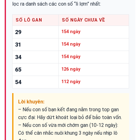
lọc ra danh sách các con số “lì lợm” nhất:
SỐ LÔ GAN
SỐ NGÀY CHƯA VỀ
29
154 ngày
31
154 ngày
34
154 ngày
65
126 ngày
54
112 ngày
Lời khuyên:
– Nếu con số bạn kết đang nằm trong top gan
cực đại: Hãy dứt khoát loại bỏ để bảo toàn vốn.
– Nếu con số vừa mới chớm gan (10-12 ngày):
Có thể cân nhắc nuôi khung 3 ngày nếu nhịp lô