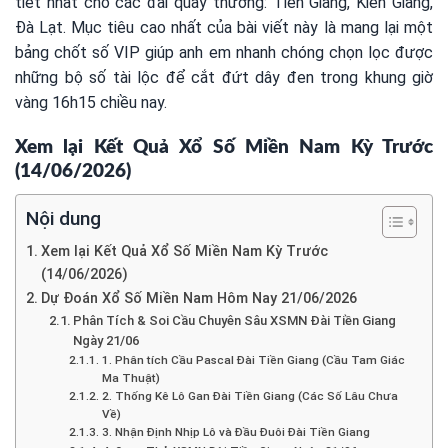
tiết nhất cho các đài quay thưởng: Tiền Giang, Kiên Giang,
Đà Lạt. Mục tiêu cao nhất của bài viết này là mang lại một
bảng chốt số VIP giúp anh em nhanh chóng chọn lọc được
những bộ số tài lộc để cắt đứt dây đen trong khung giờ
vàng 16h15 chiều nay.
Xem lại Kết Quả Xổ Số Miền Nam Kỳ Trước
(14/06/2026)
Nội dung
Xem lại Kết Quả Xổ Số Miền Nam Kỳ Trước
(14/06/2026)
Dự Đoán Xổ Số Miền Nam Hôm Nay 21/06/2026
Phân Tích & Soi Cầu Chuyên Sâu XSMN Đài Tiền Giang
Ngày 21/06
1. Phân tích Cầu Pascal Đài Tiền Giang (Cầu Tam Giác
Ma Thuật)
2. Thống Kê Lô Gan Đài Tiền Giang (Các Số Lâu Chưa
Về)
3. Nhận Định Nhịp Lô và Đầu Đuôi Đài Tiền Giang