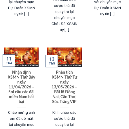
lại chuyên mục
với chuyên mục
cược thủ đã
Dự Đoán XSMN
Dự Đoán XSMN
quay trở lại
uy tín [...]
uy tín [...]
chuyên mục
Chốt Số XSMN
uy [...]
11
13
Th4
Th5
Nhận định
Phân tích
XSMN Thứ Bảy
XSMN Thứ Tư
ngày
ngày
11/04/2026 –
13/05/2026 –
Soi cầu các đài
Bắt lô Đồng
miền Nam bất
Nai, Cần Thơ,
bại
Sóc Trăng VIP
Chào mừng anh
Kính chào các
em đã có mặt
cược thủ đã
tại chuyên mục
quay trở lại