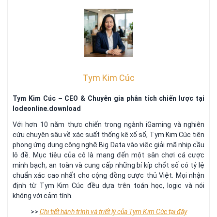
Tym Kim Cúc
Tym Kim Cúc – CEO & Chuyên gia phân tích chiến lược tại
lodeonline.download
Với hơn 10 năm thực chiến trong ngành iGaming và nghiên
cứu chuyên sâu về xác suất thống kê xổ số, Tym Kim Cúc tiên
phong ứng dụng công nghệ Big Data vào việc giải mã nhịp cầu
lô đề. Mục tiêu của cô là mang đến một sân chơi cá cược
minh bạch, an toàn và cung cấp những bí kíp chốt số có tỷ lệ
chuẩn xác cao nhất cho cộng đồng cược thủ Việt. Mọi nhận
định từ Tym Kim Cúc đều dựa trên toán học, logic và nói
không với cảm tính.
>>
Chi tiết hành trình và triết lý của Tym Kim Cúc tại đây