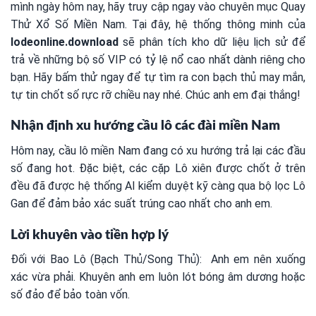
mình ngày hôm nay, hãy truy cập ngay vào chuyên mục Quay
Thử Xổ Số Miền Nam. Tại đây, hệ thống thông minh của
lodeonline.download
sẽ phân tích kho dữ liệu lịch sử để
trả về những bộ số VIP có tỷ lệ nổ cao nhất dành riêng cho
bạn. Hãy bấm thử ngay để tự tìm ra con bạch thủ may mắn,
tự tin chốt số rực rỡ chiều nay nhé. Chúc anh em đại thắng!
Nhận định xu hướng cầu lô các đài miền Nam
Hôm nay, cầu lô miền Nam đang có xu hướng trả lại các đầu
số đang hot. Đặc biệt, các cặp Lô xiên được chốt ở trên
đều đã được hệ thống AI kiểm duyệt kỹ càng qua bộ lọc Lô
Gan để đảm bảo xác suất trúng cao nhất cho anh em.
Lời khuyên vào tiền hợp lý
Đối với Bao Lô (Bạch Thủ/Song Thủ): Anh em nên xuống
xác vừa phải. Khuyên anh em luôn lót bóng âm dương hoặc
số đảo để bảo toàn vốn.