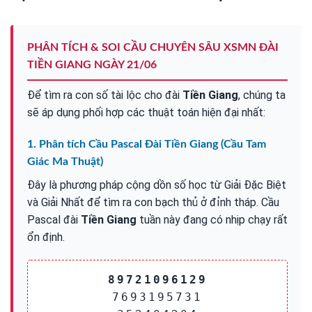
PHÂN TÍCH & SOI CẦU CHUYÊN SÂU XSMN ĐÀI
TIỀN GIANG NGÀY 21/06
Để tìm ra con số tài lộc cho đài
Tiền Giang
, chúng ta
sẽ áp dụng phối hợp các thuật toán hiện đại nhất:
1. Phân tích Cầu Pascal Đài Tiền Giang (Cầu Tam
Giác Ma Thuật)
Đây là phương pháp cộng dồn số học từ Giải Đặc Biệt
và Giải Nhất để tìm ra con bạch thủ ở đỉnh tháp. Cầu
Pascal đài
Tiền Giang
tuần này đang có nhịp chạy rất
ổn định.
89721096129
7693195731