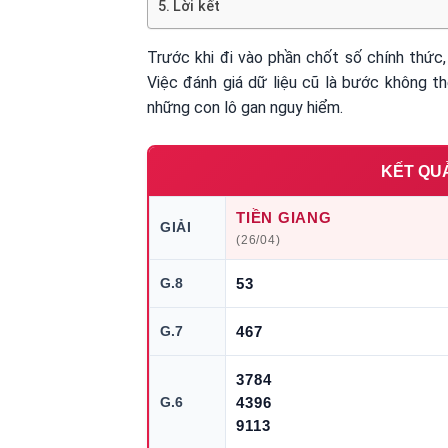
Lời kết
Trước khi đi vào phần chốt số chính thức
Việc đánh giá dữ liệu cũ là bước không th
những con lô gan nguy hiểm.
KẾT QU
TIỀN GIANG
GIẢI
(26/04)
G.8
53
G.7
467
3784
G.6
4396
9113