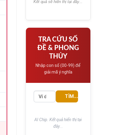
Kết quả sẽ hiển thị tại đây...
TRA CỨU SỐ
ĐỀ & PHONG
THỦY
Nhập con số (00-99) để
giải mã ý nghĩa
TÌM...
AI Chip. Kết quả hiển thị tại
đây...