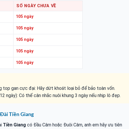
SỐ NGÀY CHƯA VỀ
105 ngày
105 ngày
105 ngày
105 ngày
105 ngày
 top gan cực đại: Hãy dứt khoát loại bỏ để bảo toàn vốn.
2 ngày): Có thể cân nhắc nuôi khung 3 ngày nếu nhịp lô đẹp.
 Đài Tiền Giang
ài
Tiền Giang
có Đầu Câm hoặc Đuôi Câm, anh em hãy ưu tiên