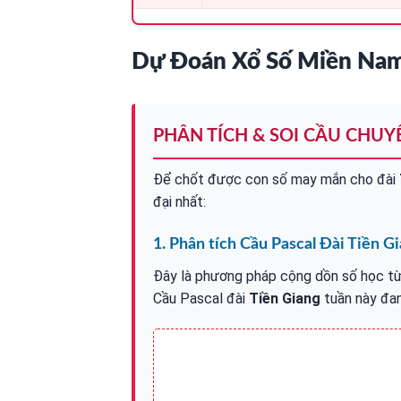
Dự Đoán Xổ Số Miền Na
PHÂN TÍCH & SOI CẦU CHUY
Để chốt được con số may mắn cho đài
đại nhất:
1. Phân tích Cầu Pascal Đài Tiền G
Đây là phương pháp cộng dồn số học từ G
Cầu Pascal đài
Tiền Giang
tuần này đan