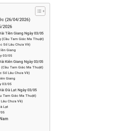
ớc (26/04/2026)
5/2026
ài Tiền Giang Ngày 03/05
ng (Cầu Tam Giác Ma Thuật)
ác Số Lâu Chưa Về)
Tiền Giang
y 03/05
ài Kiên Giang Ngày 03/05
ng (Cầu Tam Giác Ma Thuật)
ác Số Lâu Chưa Về)
Kiên Giang
y 03/05
ài Đà Lạt Ngày 03/05
Cầu Tam Giác Ma Thuật)
ố Lâu Chưa Về)
à Lạt
/05
 Nam