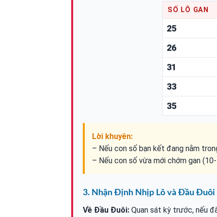
SỐ LÔ GAN
25
26
31
33
35
Lời khuyên:
– Nếu con số bạn kết đang nằm trong
– Nếu con số vừa mới chớm gan (10-1
3. Nhận Định Nhịp Lô và Đầu Đuôi
Về Đầu Đuôi:
Quan sát kỳ trước, nếu đ