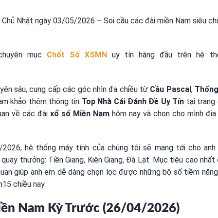
Chủ Nhật ngày 03/05/2026 – Soi cầu các đài miền Nam siêu ch
 chuyên mục
Chốt Số XSMN
uy tín hàng đầu trên hệ th
huyên sâu, cung cấp các góc nhìn đa chiều từ
Cầu Pascal
,
Thống
am khảo thêm thông tin
Top Nhà Cái Đánh Đề Uy Tín
tại trang
uan về các đài
xổ số Miền Nam
hôm nay và chọn cho mình địa
5/2026, hệ thống máy tính của chúng tôi sẽ mang tới cho an
quay thưởng: Tiền Giang, Kiên Giang, Đà Lạt. Mục tiêu cao nhất
g quan giúp anh em dễ dàng chọn lọc được những bộ số tiềm năn
h15 chiều nay.
Miền Nam Kỳ Trước
(26/04/2026)