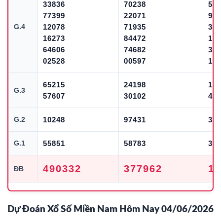
33836
70238
53
77399
22071
94
G.4
12078
71935
37
16273
84472
17
64606
74682
31
02528
00597
12
65215
24198
19
G.3
57607
30102
42
G.2
10248
97431
36
G.1
55851
58783
33
490332
377962
18
ĐB
Dự Đoán Xổ Số Miền Nam Hôm Nay 04/06/2026