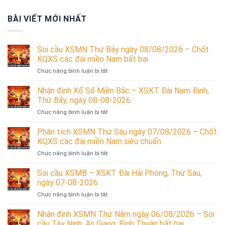
BÀI VIẾT MỚI NHẤT
Soi cầu XSMN Thứ Bảy ngày 08/08/2026 – Chốt
KQXS các đài miền Nam bất bại
Chức năng bình luận bị tắt
ở
Soi
cầu
Nhận định Xổ Số Miền Bắc – XSKT Đài Nam Định,
XSMN
Thứ Bảy, ngày 08-08-2026
Thứ
Chức năng bình luận bị tắt
ở
Bảy
Nhận
ngày
định
Phân tích XSMN Thứ Sáu ngày 07/08/2026 – Chốt
08/08/2026
Xổ
–
KQXS các đài miền Nam siêu chuẩn
Số
Chốt
Chức năng bình luận bị tắt
ở
Miền
KQXS
Phân
Bắc
các
tích
Soi cầu XSMB – XSKT Đài Hải Phòng, Thứ Sáu,
–
đài
XSMN
XSKT
ngày 07-08-2026
miền
Thứ
Đài
Nam
Chức năng bình luận bị tắt
ở
Sáu
Nam
bất
Soi
ngày
Định,
bại
cầu
Nhận định XSMN Thứ Năm ngày 06/08/2026 – Soi
07/08/2026
Thứ
XSMB
–
cầu Tây Ninh, An Giang, Bình Thuận bất bại
Bảy,