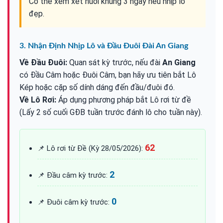
Có thể xem xét nuôi khung 3 ngày nếu nhịp lô
đẹp.
3. Nhận Định Nhịp Lô và Đầu Đuôi Đài An Giang
Về Đầu Đuôi:
Quan sát kỳ trước, nếu đài
An Giang
có Đầu Câm hoặc Đuôi Câm, bạn hãy ưu tiên bắt Lô
Kép hoặc cặp số dính dáng đến đầu/đuôi đó.
Về Lô Rơi:
Áp dụng phương pháp bắt Lô rơi từ đề
(Lấy 2 số cuối GĐB tuần trước đánh lô cho tuần này).
62
📌 Lô rơi từ Đề (Kỳ 28/05/2026):
2
📌 Đầu câm kỳ trước:
0
📌 Đuôi câm kỳ trước: