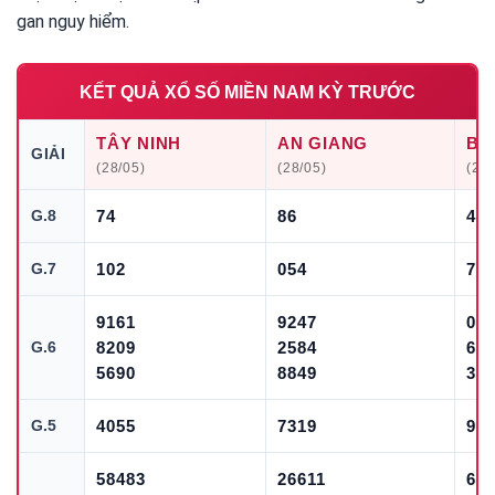
gan nguy hiểm.
KẾT QUẢ XỔ SỐ MIỀN NAM KỲ TRƯỚC
TÂY NINH
AN GIANG
BÌ
GIẢI
(28/05)
(28/05)
(28/
G.8
74
86
46
G.7
102
054
75
9161
9247
01
G.6
8209
2584
64
5690
8849
33
G.5
4055
7319
96
58483
26611
66