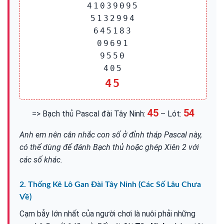
41039095
5132994
645183
09691
9550
405
45
45
54
=> Bạch thủ Pascal đài Tây Ninh:
– Lót:
Anh em nên cân nhắc con số ở đỉnh tháp Pascal này,
có thể dùng để đánh Bạch thủ hoặc ghép Xiên 2 với
các số khác.
2. Thống Kê Lô Gan Đài Tây Ninh (Các Số Lâu Chưa
Về)
Cạm bẫy lớn nhất của người chơi là nuôi phải những