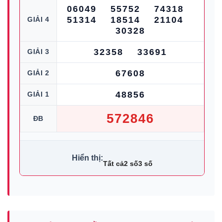
06049
55752
74318
51314
18514
21104
GIẢI 4
30328
32358
33691
GIẢI 3
67608
GIẢI 2
48856
GIẢI 1
572846
ĐB
Hiển thị:
Tất cả
2 số
3 số