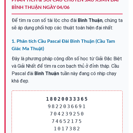
BÌNH THUẬN NGÀY 04/06
Để tìm ra con số tài lộc cho đài
Bình Thuận
, chúng ta
sẽ áp dụng phối hợp các thuật toán hiện đại nhất:
1. Phân tích Cầu Pascal Đài Bình Thuận (Cầu Tam
Giác Ma Thuật)
Đây là phương pháp cộng dồn số học từ Giải Đặc Biệt
và Giải Nhất để tìm ra con bạch thủ ở đỉnh tháp. Cầu
Pascal đài
Bình Thuận
tuần này đang có nhịp chạy
khá đẹp.
18020033365
9822036691
704239250
74652175
1017382