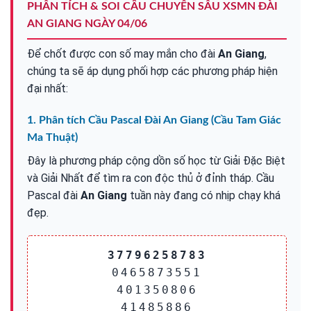
PHÂN TÍCH & SOI CẦU CHUYÊN SÂU XSMN ĐÀI
AN GIANG NGÀY 04/06
Để chốt được con số may mắn cho đài
An Giang
,
chúng ta sẽ áp dụng phối hợp các phương pháp hiện
đại nhất:
1. Phân tích Cầu Pascal Đài An Giang (Cầu Tam Giác
Ma Thuật)
Đây là phương pháp cộng dồn số học từ Giải Đặc Biệt
và Giải Nhất để tìm ra con độc thủ ở đỉnh tháp. Cầu
Pascal đài
An Giang
tuần này đang có nhịp chạy khá
đẹp.
37796258783
0465873551
401350806
41485886