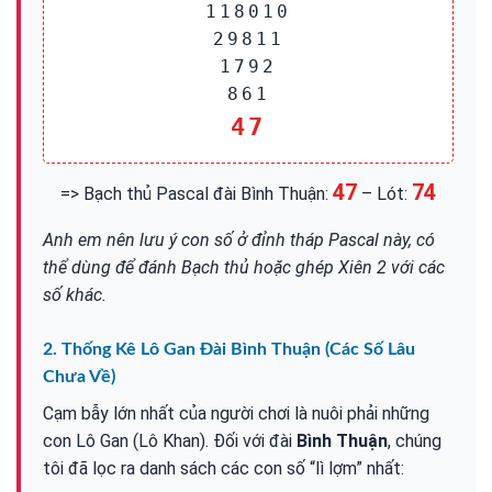
118010
29811
1792
861
47
47
74
=> Bạch thủ Pascal đài Bình Thuận:
– Lót:
Anh em nên lưu ý con số ở đỉnh tháp Pascal này, có
thể dùng để đánh Bạch thủ hoặc ghép Xiên 2 với các
số khác.
2. Thống Kê Lô Gan Đài Bình Thuận (Các Số Lâu
Chưa Về)
Cạm bẫy lớn nhất của người chơi là nuôi phải những
con Lô Gan (Lô Khan). Đối với đài
Bình Thuận
, chúng
tôi đã lọc ra danh sách các con số “lì lợm” nhất: