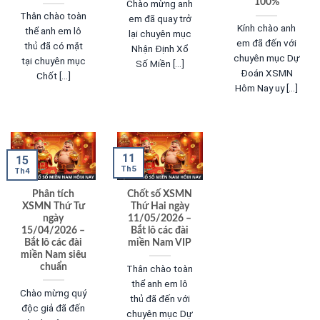
100%
Chào mừng anh
Thân chào toàn
em đã quay trở
Kính chào anh
thể anh em lô
lại chuyên mục
em đã đến với
thủ đã có mặt
Nhận Định Xổ
chuyên mục Dự
tại chuyên mục
Số Miền [...]
Đoán XSMN
Chốt [...]
Hôm Nay uy [...]
11
15
Th5
Th4
Phân tích
Chốt số XSMN
XSMN Thứ Tư
Thứ Hai ngày
ngày
11/05/2026 –
15/04/2026 –
Bắt lô các đài
Bắt lô các đài
miền Nam VIP
miền Nam siêu
chuẩn
Thân chào toàn
thể anh em lô
Chào mừng quý
thủ đã đến với
độc giả đã đến
chuyên mục Dự