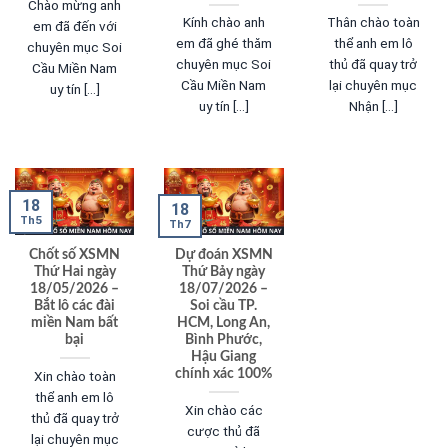
Chào mừng anh
Kính chào anh
Thân chào toàn
em đã đến với
em đã ghé thăm
thể anh em lô
chuyên mục Soi
chuyên mục Soi
thủ đã quay trở
Cầu Miền Nam
Cầu Miền Nam
lại chuyên mục
uy tín [...]
uy tín [...]
Nhận [...]
18
18
Th5
Th7
Chốt số XSMN
Dự đoán XSMN
Thứ Hai ngày
Thứ Bảy ngày
18/05/2026 –
18/07/2026 –
Bắt lô các đài
Soi cầu TP.
miền Nam bất
HCM, Long An,
bại
Bình Phước,
Hậu Giang
chính xác 100%
Xin chào toàn
thể anh em lô
Xin chào các
thủ đã quay trở
cược thủ đã
lại chuyên mục