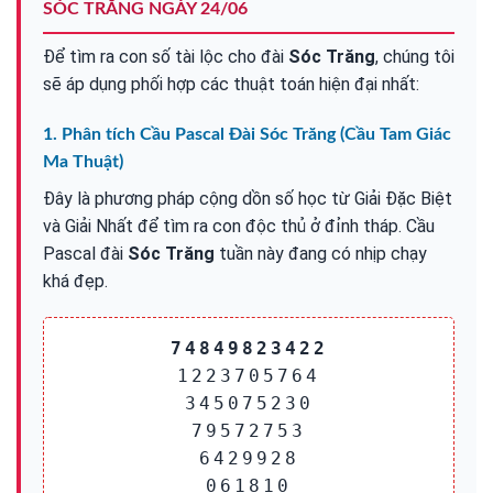
SÓC TRĂNG NGÀY 24/06
Để tìm ra con số tài lộc cho đài
Sóc Trăng
, chúng tôi
sẽ áp dụng phối hợp các thuật toán hiện đại nhất:
1. Phân tích Cầu Pascal Đài Sóc Trăng (Cầu Tam Giác
Ma Thuật)
Đây là phương pháp cộng dồn số học từ Giải Đặc Biệt
và Giải Nhất để tìm ra con độc thủ ở đỉnh tháp. Cầu
Pascal đài
Sóc Trăng
tuần này đang có nhịp chạy
khá đẹp.
74849823422
1223705764
345075230
79572753
6429928
061810