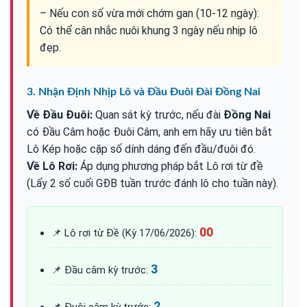
– Nếu con số vừa mới chớm gan (10-12 ngày):
Có thể cân nhắc nuôi khung 3 ngày nếu nhịp lô
đẹp.
3. Nhận Định Nhịp Lô và Đầu Đuôi Đài Đồng Nai
Về Đầu Đuôi:
Quan sát kỳ trước, nếu đài
Đồng Nai
có Đầu Câm hoặc Đuôi Câm, anh em hãy ưu tiên bắt
Lô Kép hoặc cặp số dính dáng đến đầu/đuôi đó.
Về Lô Rơi:
Áp dụng phương pháp bắt Lô rơi từ đề
(Lấy 2 số cuối GĐB tuần trước đánh lô cho tuần này).
00
📌 Lô rơi từ Đề (Kỳ 17/06/2026):
3
📌 Đầu câm kỳ trước:
2
📌 Đuôi câm kỳ trước: