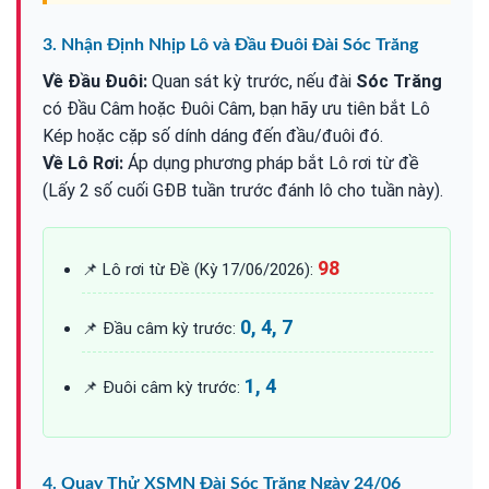
3. Nhận Định Nhịp Lô và Đầu Đuôi Đài Sóc Trăng
Về Đầu Đuôi:
Quan sát kỳ trước, nếu đài
Sóc Trăng
có Đầu Câm hoặc Đuôi Câm, bạn hãy ưu tiên bắt Lô
Kép hoặc cặp số dính dáng đến đầu/đuôi đó.
Về Lô Rơi:
Áp dụng phương pháp bắt Lô rơi từ đề
(Lấy 2 số cuối GĐB tuần trước đánh lô cho tuần này).
98
📌 Lô rơi từ Đề (Kỳ 17/06/2026):
0, 4, 7
📌 Đầu câm kỳ trước:
1, 4
📌 Đuôi câm kỳ trước:
4. Quay Thử XSMN Đài Sóc Trăng Ngày 24/06