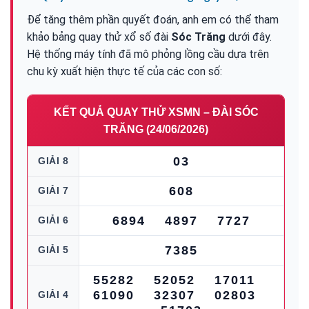
Để tăng thêm phần quyết đoán, anh em có thể tham
khảo bảng quay thử xổ số đài
Sóc Trăng
dưới đây.
Hệ thống máy tính đã mô phỏng lồng cầu dựa trên
chu kỳ xuất hiện thực tế của các con số:
KẾT QUẢ QUAY THỬ XSMN – ĐÀI SÓC
TRĂNG (24/06/2026)
03
GIẢI 8
608
GIẢI 7
6894
4897
7727
GIẢI 6
7385
GIẢI 5
55282
52052
17011
61090
32307
02803
GIẢI 4