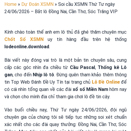
Home
»
Dự Đoán XSMN
»
Soi cầu XSMN Thứ Tư ngày
24/06/2026 – Bắt lô Đồng Nai, Cần Thơ, Sóc Trăng VIP
Kính chào toàn thể anh em lô thủ đã ghé thăm chuyên mục
Chốt Số XSMN
uy tín hàng đầu trên hệ thống
lodeonline.download
.
Bài viết này đóng vai trò là một bản tin chuyên sâu, cung
cấp các góc nhìn đa chiều từ
Cầu Pascal
,
Thống kê Lô
gan
, cho đến
Nhịp lô tô
. Đừng quên tham khảo thêm thông
tin Top Web Đánh Đề Uy Tín tại trang chủ
Lô Đề Online
để
có cái nhìn tổng quan về các đài
xổ số Miền Nam
hôm nay
và chọn cho mình địa chỉ tham gia chơi lô đề tin cậy.
Vào buổi chiều nay, Thứ Tư ngày 24/06/2026, đội ngũ
chuyên gia của chúng tôi sẽ tiếp tục những soi xét chuẩn
xác nhất cho các đài quay thưởng: Đồng Nai, Cần Thơ, Sóc