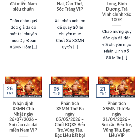
đài miền Nam
Nai, Cần Thơ,
Long, Bình
siêu chuẩn
Sóc Trăng VIP
Dương, Trà
Vinh chính xác
100%
Thân chào quý
Xin chào anh em
độc giả đã có
đã quay trở lại
Chào mừng quý
mặt tại chuyên
chuyên mục
độc giả đã đến
mục Dự Đoán
Chốt Số XSMN
với chuyên mục
XSMN Hôm [...]
uy tín [...]
Nhận Định Xổ
Số Miền [...]
26
05
21
Th7
Th5
Th4
Nhận định
Phân tích
Phân tích
XSMN Chủ
XSMN Thứ Ba
XSMN Thứ Ba
Nhật ngày
ngày
ngày
26/07/2026 –
05/05/2026 –
21/04/2026 –
Soi cầu các đài
Chốt KQXS Bến
Soi cầu Bến Tre,
miền Nam VIP
Tre, Vũng Tàu,
Vũng Tàu, Bạc
Bạc Liêu bất bại
Liêu VIP