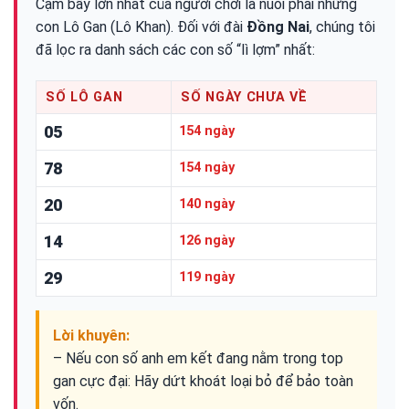
Cạm bẫy lớn nhất của người chơi là nuôi phải những
con Lô Gan (Lô Khan). Đối với đài
Đồng Nai
, chúng tôi
đã lọc ra danh sách các con số “lì lợm” nhất:
SỐ LÔ GAN
SỐ NGÀY CHƯA VỀ
05
154 ngày
78
154 ngày
20
140 ngày
14
126 ngày
29
119 ngày
Lời khuyên:
– Nếu con số anh em kết đang nằm trong top
gan cực đại: Hãy dứt khoát loại bỏ để bảo toàn
vốn.