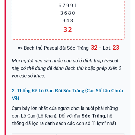
67991
3680
948
32
32
23
=> Bạch thủ Pascal đài Sóc Trăng:
– Lót:
Mọi người nên cân nhắc con số ở đỉnh tháp Pascal
này, có thể dùng để đánh Bạch thủ hoặc ghép Xiên 2
với các số khác.
2. Thống Kê Lô Gan Đài Sóc Trăng (Các Số Lâu Chưa
Về)
Cạm bẫy lớn nhất của người chơi là nuôi phải những
con Lô Gan (Lô Khan). Đối với đài
Sóc Trăng
, hệ
thống đã lọc ra danh sách các con số “lì lợm” nhất: