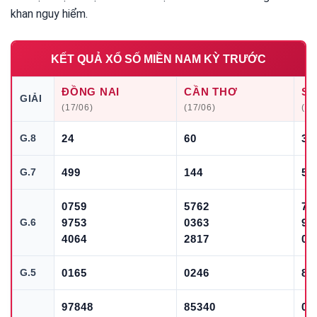
khan nguy hiểm.
KẾT QUẢ XỔ SỐ MIỀN NAM KỲ TRƯỚC
ĐỒNG NAI
CẦN THƠ
SÓ
GIẢI
(17/06)
(17/06)
(17
G.8
24
60
33
G.7
499
144
52
0759
5762
72
G.6
9753
0363
94
4064
2817
00
G.5
0165
0246
85
97848
85340
03