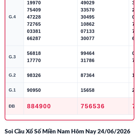
19970
49029
30
75409
33570
27
G.4
47228
30495
04
72765
10862
70
03381
07133
72
66287
30077
62
56818
99464
01
G.3
17770
31786
77
G.2
98326
87364
10
G.1
90950
15658
23
884900
756536
7
ĐB
Soi Cầu Xổ Số Miền Nam Hôm Nay 24/06/2026