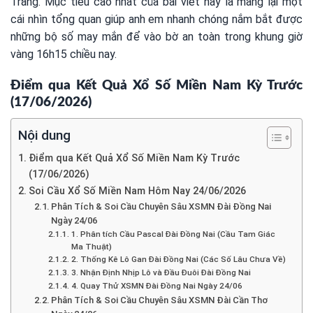
Trăng. Mục tiêu cao nhất của bài viết này là mang lại một
cái nhìn tổng quan giúp anh em nhanh chóng nắm bắt được
những bộ số may mắn để vào bờ an toàn trong khung giờ
vàng 16h15 chiều nay.
Điểm qua Kết Quả Xổ Số Miền Nam Kỳ Trước
(17/06/2026)
Nội dung
Điểm qua Kết Quả Xổ Số Miền Nam Kỳ Trước
(17/06/2026)
Soi Cầu Xổ Số Miền Nam Hôm Nay 24/06/2026
Phân Tích & Soi Cầu Chuyên Sâu XSMN Đài Đồng Nai
Ngày 24/06
1. Phân tích Cầu Pascal Đài Đồng Nai (Cầu Tam Giác
Ma Thuật)
2. Thống Kê Lô Gan Đài Đồng Nai (Các Số Lâu Chưa Về)
3. Nhận Định Nhịp Lô và Đầu Đuôi Đài Đồng Nai
4. Quay Thử XSMN Đài Đồng Nai Ngày 24/06
Phân Tích & Soi Cầu Chuyên Sâu XSMN Đài Cần Thơ