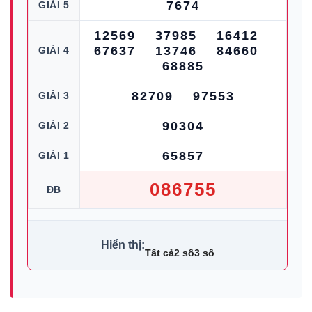
7674
GIẢI 5
12569
37985
16412
67637
13746
84660
GIẢI 4
68885
82709
97553
GIẢI 3
90304
GIẢI 2
65857
GIẢI 1
086755
ĐB
Hiển thị:
Tất cả
2 số
3 số