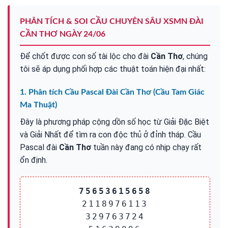
PHÂN TÍCH & SOI CẦU CHUYÊN SÂU XSMN ĐÀI
CẦN THƠ NGÀY 24/06
Để chốt được con số tài lộc cho đài
Cần Thơ
, chúng
tôi sẽ áp dụng phối hợp các thuật toán hiện đại nhất:
1. Phân tích Cầu Pascal Đài Cần Thơ (Cầu Tam Giác
Ma Thuật)
Đây là phương pháp cộng dồn số học từ Giải Đặc Biệt
và Giải Nhất để tìm ra con độc thủ ở đỉnh tháp. Cầu
Pascal đài
Cần Thơ
tuần này đang có nhịp chạy rất
ổn định.
75653615658
2118976113
329763724