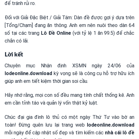
để tránh rủi ro.
Đối với Giải Đặc Biệt / Giải Tám: Dàn đề được gợi ý dựa trên
[Tổng/Chạm] đang ăn thông. Anh em nên nuôi theo dàn 64
số tại các trang
Lô Đề Online
(với tỷ lệ 1 ăn 99.5) để chắc
chắn có lãi.
Lời kết
Chuyên mục Nhận định XSMN ngày 24/06 của
lodeonline.download
kỳ vọng sẽ là công cụ hỗ trợ hữu ích
giúp anh em tiết kiệm thời gian soi cầu.
Hãy nhớ rằng, mọi con số đều mang tính chất thống kê. Anh
em cần tỉnh táo và quản lý vốn thật kỷ luật.
Chúc đại gia đình lô thủ có một ngày Thứ Tư vào bờ an
toàn! Đừng quên lưu lại trang web
lodeonline.download
mỗi ngày để cập nhật số đẹp và tìm kiếm các
nhà cái lô đề