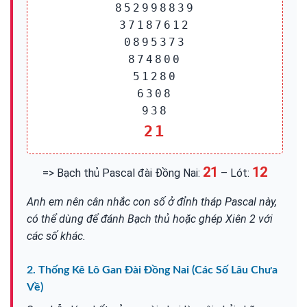
852998839
37187612
0895373
874800
51280
6308
938
21
21
12
=> Bạch thủ Pascal đài Đồng Nai:
– Lót:
Anh em nên cân nhắc con số ở đỉnh tháp Pascal này,
có thể dùng để đánh Bạch thủ hoặc ghép Xiên 2 với
các số khác.
2. Thống Kê Lô Gan Đài Đồng Nai (Các Số Lâu Chưa
Về)