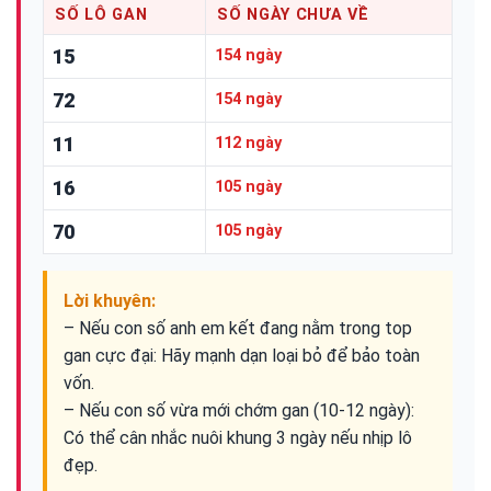
SỐ LÔ GAN
SỐ NGÀY CHƯA VỀ
15
154 ngày
72
154 ngày
11
112 ngày
16
105 ngày
70
105 ngày
Lời khuyên:
– Nếu con số anh em kết đang nằm trong top
gan cực đại: Hãy mạnh dạn loại bỏ để bảo toàn
vốn.
– Nếu con số vừa mới chớm gan (10-12 ngày):
Có thể cân nhắc nuôi khung 3 ngày nếu nhịp lô
đẹp.