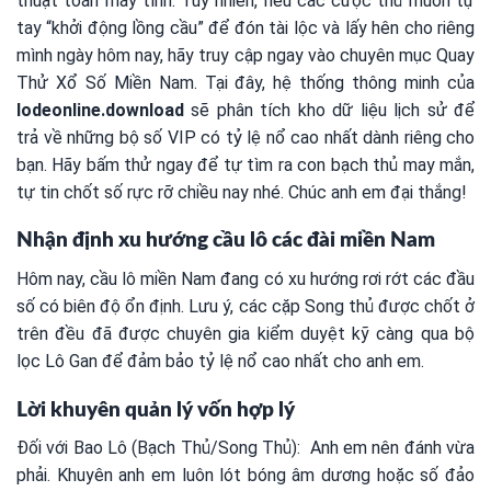
thuật toán máy tính. Tuy nhiên, nếu các cược thủ muốn tự
tay “khởi động lồng cầu” để đón tài lộc và lấy hên cho riêng
mình ngày hôm nay, hãy truy cập ngay vào chuyên mục Quay
Thử Xổ Số Miền Nam. Tại đây, hệ thống thông minh của
lodeonline.download
sẽ phân tích kho dữ liệu lịch sử để
trả về những bộ số VIP có tỷ lệ nổ cao nhất dành riêng cho
bạn. Hãy bấm thử ngay để tự tìm ra con bạch thủ may mắn,
tự tin chốt số rực rỡ chiều nay nhé. Chúc anh em đại thắng!
Nhận định xu hướng cầu lô các đài miền Nam
Hôm nay, cầu lô miền Nam đang có xu hướng rơi rớt các đầu
số có biên độ ổn định. Lưu ý, các cặp Song thủ được chốt ở
trên đều đã được chuyên gia kiểm duyệt kỹ càng qua bộ
lọc Lô Gan để đảm bảo tỷ lệ nổ cao nhất cho anh em.
Lời khuyên quản lý vốn hợp lý
Đối với Bao Lô (Bạch Thủ/Song Thủ): Anh em nên đánh vừa
phải. Khuyên anh em luôn lót bóng âm dương hoặc số đảo