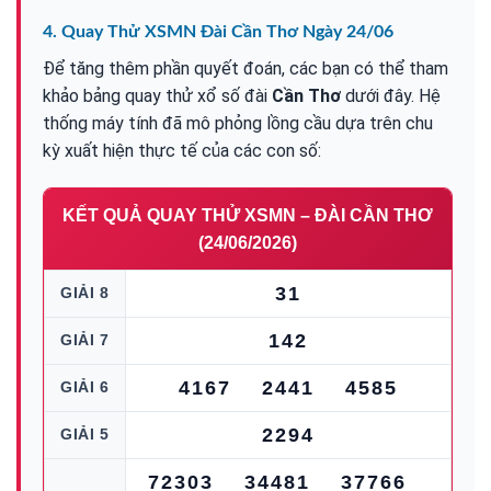
4. Quay Thử XSMN Đài Cần Thơ Ngày 24/06
Để tăng thêm phần quyết đoán, các bạn có thể tham
khảo bảng quay thử xổ số đài
Cần Thơ
dưới đây. Hệ
thống máy tính đã mô phỏng lồng cầu dựa trên chu
kỳ xuất hiện thực tế của các con số:
KẾT QUẢ QUAY THỬ XSMN – ĐÀI CẦN THƠ
(24/06/2026)
31
GIẢI 8
142
GIẢI 7
4167
2441
4585
GIẢI 6
2294
GIẢI 5
72303
34481
37766