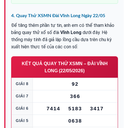
4. Quay Thử XSMN Đài Vĩnh Long Ngày 22/05
Để tăng thêm phần tự tin, anh em có thể tham khảo
bảng quay thử xổ số đài
Vĩnh Long
dưới đây. Hệ
thống máy tính đã giả lập lồng cầu dựa trên chu kỳ
xuất hiện thực tế của các con số:
KẾT QUẢ QUAY THỬ XSMN – ĐÀI VĨNH
LONG (22/05/2026)
92
GIẢI 8
366
GIẢI 7
7414
5183
3417
GIẢI 6
0638
GIẢI 5