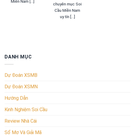
Miền Nam [...]
chuyên mục Soi
Cầu Miền Nam
uy tín [...]
DANH MỤC
Dự Đoán XSMB
Dự Đoán XSMN
Hướng Dẫn
Kinh Nghiệm Soi Cầu
Review Nhà Cái
Sổ Mơ Và Giải Mã