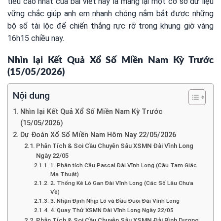
tiêu cao nhất của bài viết này là mang lại một cơ sở dữ liệu
vững chắc giúp anh em nhanh chóng nắm bắt được những
bộ số tài lộc để chiến thắng rực rỡ trong khung giờ vàng
16h15 chiều nay.
Nhìn lại Kết Quả Xổ Số Miền Nam Kỳ Trước
(15/05/2026)
Nội dung
Nhìn lại Kết Quả Xổ Số Miền Nam Kỳ Trước
(15/05/2026)
Dự Đoán Xổ Số Miền Nam Hôm Nay 22/05/2026
Phân Tích & Soi Cầu Chuyên Sâu XSMN Đài Vĩnh Long
Ngày 22/05
1. Phân tích Cầu Pascal Đài Vĩnh Long (Cầu Tam Giác
Ma Thuật)
2. Thống Kê Lô Gan Đài Vĩnh Long (Các Số Lâu Chưa
Về)
3. Nhận Định Nhịp Lô và Đầu Đuôi Đài Vĩnh Long
4. Quay Thử XSMN Đài Vĩnh Long Ngày 22/05
Phân Tích & Soi Cầu Chuyên Sâu XSMN Đài Bình Dương