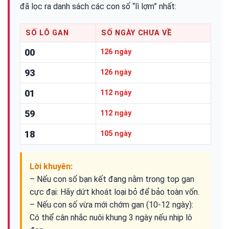
đã lọc ra danh sách các con số “lì lợm” nhất:
SỐ LÔ GAN
SỐ NGÀY CHƯA VỀ
00
126 ngày
93
126 ngày
01
112 ngày
59
112 ngày
18
105 ngày
Lời khuyên:
– Nếu con số bạn kết đang nằm trong top gan
cực đại: Hãy dứt khoát loại bỏ để bảo toàn vốn.
– Nếu con số vừa mới chớm gan (10-12 ngày):
Có thể cân nhắc nuôi khung 3 ngày nếu nhịp lô