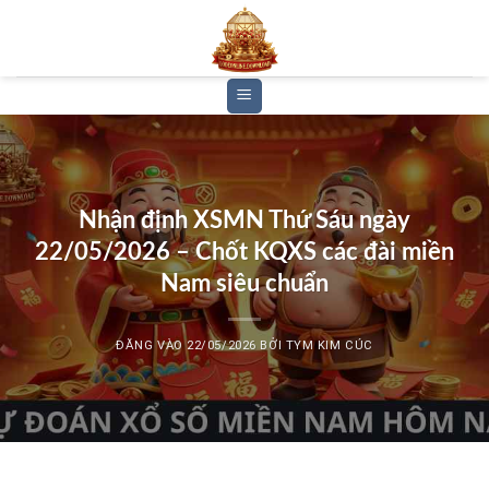
Bỏ
qua
nội
dung
Nhận định XSMN Thứ Sáu ngày
22/05/2026 – Chốt KQXS các đài miền
Nam siêu chuẩn
ĐĂNG VÀO
22/05/2026
BỞI
TYM KIM CÚC