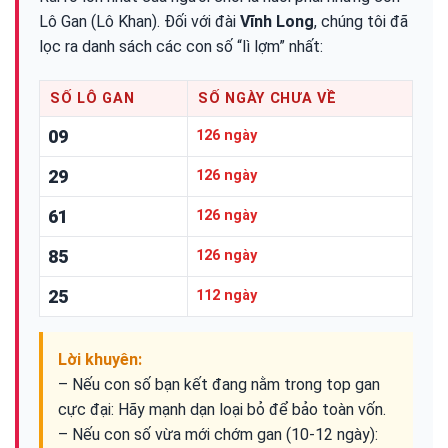
Lô Gan (Lô Khan). Đối với đài
Vĩnh Long
, chúng tôi đã
lọc ra danh sách các con số “lì lợm” nhất:
SỐ LÔ GAN
SỐ NGÀY CHƯA VỀ
09
126 ngày
29
126 ngày
61
126 ngày
85
126 ngày
25
112 ngày
Lời khuyên:
– Nếu con số bạn kết đang nằm trong top gan
cực đại: Hãy mạnh dạn loại bỏ để bảo toàn vốn.
– Nếu con số vừa mới chớm gan (10-12 ngày):