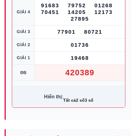
91683
79752
01268
70451
14205
12173
GIẢI 4
27895
77901
80721
GIẢI 3
01736
GIẢI 2
19468
GIẢI 1
420389
ĐB
Hiển thị:
Tất cả
2 số
3 số