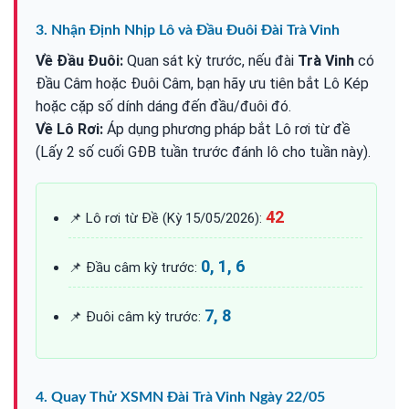
3. Nhận Định Nhịp Lô và Đầu Đuôi Đài Trà Vinh
Về Đầu Đuôi:
Quan sát kỳ trước, nếu đài
Trà Vinh
có
Đầu Câm hoặc Đuôi Câm, bạn hãy ưu tiên bắt Lô Kép
hoặc cặp số dính dáng đến đầu/đuôi đó.
Về Lô Rơi:
Áp dụng phương pháp bắt Lô rơi từ đề
(Lấy 2 số cuối GĐB tuần trước đánh lô cho tuần này).
42
📌 Lô rơi từ Đề (Kỳ 15/05/2026):
0, 1, 6
📌 Đầu câm kỳ trước:
7, 8
📌 Đuôi câm kỳ trước:
4. Quay Thử XSMN Đài Trà Vinh Ngày 22/05