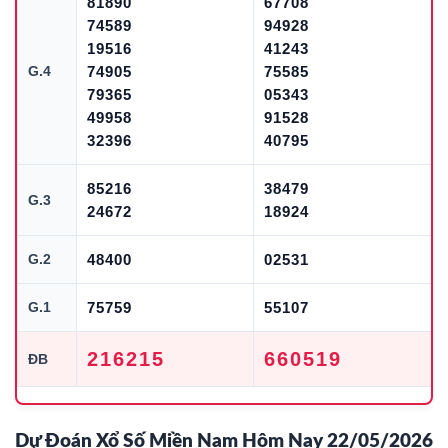
81890
67708
74589
94928
19516
41243
G.4
74905
75585
79365
05343
49958
91528
32396
40795
85216
38479
G.3
24672
18924
G.2
48400
02531
G.1
75759
55107
216215
660519
ĐB
Dự Đoán Xổ Số Miền Nam Hôm Nay 22/05/2026