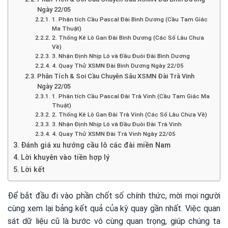
Ngày 22/05
1. Phân tích Cầu Pascal Đài Bình Dương (Cầu Tam Giác
Ma Thuật)
2. Thống Kê Lô Gan Đài Bình Dương (Các Số Lâu Chưa
Về)
3. Nhận Định Nhịp Lô và Đầu Đuôi Đài Bình Dương
4. Quay Thử XSMN Đài Bình Dương Ngày 22/05
Phân Tích & Soi Cầu Chuyên Sâu XSMN Đài Trà Vinh
Ngày 22/05
1. Phân tích Cầu Pascal Đài Trà Vinh (Cầu Tam Giác Ma
Thuật)
2. Thống Kê Lô Gan Đài Trà Vinh (Các Số Lâu Chưa Về)
3. Nhận Định Nhịp Lô và Đầu Đuôi Đài Trà Vinh
4. Quay Thử XSMN Đài Trà Vinh Ngày 22/05
Đánh giá xu hướng cầu lô các đài miền Nam
Lời khuyên vào tiền hợp lý
Lời kết
Để bắt đầu đi vào phần chốt số chính thức, mời mọi người
cùng xem lại bảng kết quả của kỳ quay gần nhất. Việc quan
sát dữ liệu cũ là bước vô cùng quan trọng, giúp chúng ta