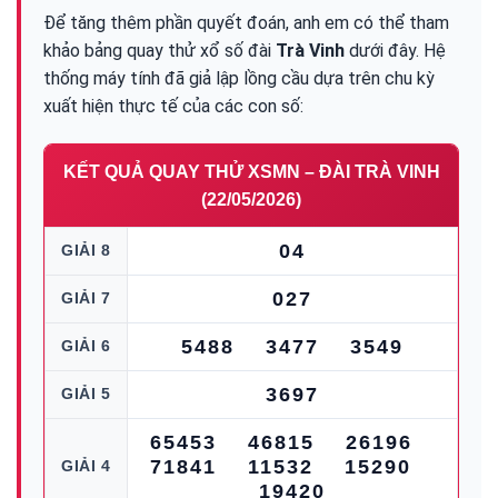
Để tăng thêm phần quyết đoán, anh em có thể tham
khảo bảng quay thử xổ số đài
Trà Vinh
dưới đây. Hệ
thống máy tính đã giả lập lồng cầu dựa trên chu kỳ
xuất hiện thực tế của các con số:
KẾT QUẢ QUAY THỬ XSMN – ĐÀI TRÀ VINH
(22/05/2026)
04
GIẢI 8
027
GIẢI 7
5488
3477
3549
GIẢI 6
3697
GIẢI 5
65453
46815
26196
71841
11532
15290
GIẢI 4
19420