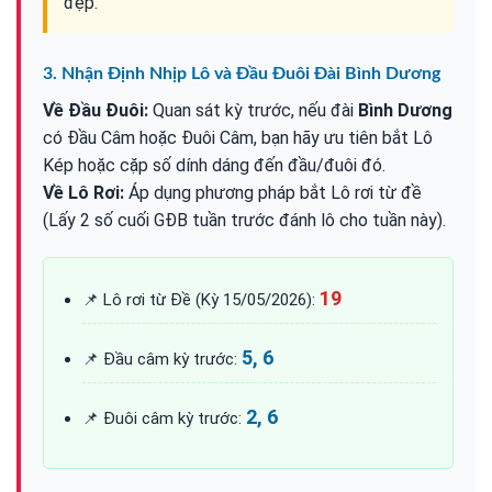
đẹp.
3. Nhận Định Nhịp Lô và Đầu Đuôi Đài Bình Dương
Về Đầu Đuôi:
Quan sát kỳ trước, nếu đài
Bình Dương
có Đầu Câm hoặc Đuôi Câm, bạn hãy ưu tiên bắt Lô
Kép hoặc cặp số dính dáng đến đầu/đuôi đó.
Về Lô Rơi:
Áp dụng phương pháp bắt Lô rơi từ đề
(Lấy 2 số cuối GĐB tuần trước đánh lô cho tuần này).
19
📌 Lô rơi từ Đề (Kỳ 15/05/2026):
5, 6
📌 Đầu câm kỳ trước:
2, 6
📌 Đuôi câm kỳ trước: