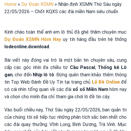
Home
»
Dự Đoán XSMN
»
Nhận định XSMN Thứ Sáu ngày
22/05/2026 – Chốt KQXS các đài miền Nam siêu chuẩn
Kính chào toàn thể anh em lô thủ đã ghé thăm chuyên mục
Dự Đoán XSMN Hôm Nay
uy tín hàng đầu trên hệ thống
lodeonline.download
.
Bài viết này đóng vai trò là một bản tin chuyên sâu, cung
cấp các góc nhìn đa chiều từ
Cầu Pascal
,
Thống kê Lô
gan
, cho đến
Nhịp lô tô
. Đừng quên tham khảo thêm thông
tin Top Web Đánh Đề Uy Tín tại trang chủ
Lô Đề Online
để
có cái nhìn tổng quan về các đài
xổ số Miền Nam
hôm nay
và chọn cho mình địa chỉ tham gia chơi lô đề tin cậy.
Vào buổi chiều nay, Thứ Sáu ngày 22/05/2026, ban quản trị
của chúng tôi sẽ tiếp tục những phân tích sắc bén nhất cho
các đài quay thưởng: Vĩnh Long, Bình Dương, Trà Vinh. Mục