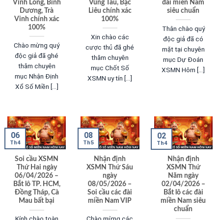
Vĩnh Long, Bình
Vũng Tàu, Bạc
đài miền Nam
Dương, Trà
Liêu chính xác
siêu chuẩn
Vinh chính xác
100%
100%
Thân chào quý
Xin chào các
độc giả đã có
Chào mừng quý
cược thủ đã ghé
mặt tại chuyên
độc giả đã ghé
thăm chuyên
mục Dự Đoán
thăm chuyên
mục Chốt Số
XSMN Hôm [...]
mục Nhận Định
XSMN uy tín [...]
Xổ Số Miền [...]
06
08
02
Th4
Th5
Th4
Soi cầu XSMN
Nhận định
Nhận định
Thứ Hai ngày
XSMN Thứ Sáu
XSMN Thứ
06/04/2026 –
ngày
Năm ngày
Bắt lô TP. HCM,
08/05/2026 –
02/04/2026 –
Đồng Tháp, Cà
Soi cầu các đài
Bắt lô các đài
Mau bất bại
miền Nam VIP
miền Nam siêu
chuẩn
Kính chào toàn
Chào mừng các