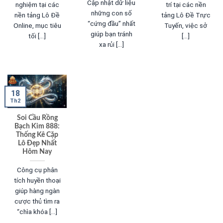
Cập nhật dữ liệu
nghiệm tại các
trí tại các nền
những con số
nền tảng Lô Đề
tảng Lô Đề Trực
“cứng đầu” nhất
Online, mục tiêu
Tuyến, việc sở
giúp bạn tránh
tối [...]
[...]
xa rủi [...]
18
Th2
Soi Cầu Rồng
Bạch Kim 888:
Thống Kê Cặp
Lô Đẹp Nhất
Hôm Nay
Công cụ phân
tích huyền thoại
giúp hàng ngàn
cược thủ tìm ra
“chìa khóa [...]