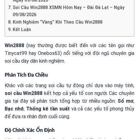
Ngày 09/08/2026
Soi Cầu Win2888 XSMN Hôm Nay – Đài Đà Lạt – Ngày
09/08/2026
Kinh Nghiệm “Vàng” Khi Theo Cầu Win2888
Kết Luận
Win2888
(nay thường được biết đến với các tên gọi như
Tinycat99 hay Onebox63) nổi tiếng với đội ngũ chuyên gia
soi cầu dày dặn kinh nghiệm.
Phân Tích Đa Chiều
Khác với các trang soi cầu tự động chỉ dựa vào máy tính,
soi cầu Win2888
kết hợp cả yếu tố con người. Các chuyên
gia tại đây sẽ phân tích tổng hợp từ nhiều nguồn:
Sổ mơ
,
Bạc nhớ
,
Thống kê tần suất
và cả các yếu tố phong thủy
để đưa ra nhận định cuối cùng.
Độ Chính Xác Ổn Định