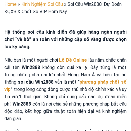
Home
»
Kinh Nghiệm Soi Cầu
»
Soi Cầu Win2888: Dự Đoán
KQXS & Chốt Số VIP Hôm Nay
Hệ thống soi cầu kinh điển đã giúp hàng ngàn người
chơi “về bờ” an toàn với những cặp số vàng được chọn
lọc kỹ càng.
Nếu bạn là một người chơi
Lô Đề Online
lâu năm, chắc chắn
cái tên
Win2888
không còn quá xa lạ. Đây từng là một
trong những nhà cái lớn nhất Đông Nam Á và hiện tại, hệ
thống
soi cầu Win2888
vẫn là một “
phương pháp chốt số
vip
” trong lòng cộng đồng cược thủ nhờ độ chính xác và uy
tín vượt thời gian. Không chỉ cung cấp các dự đoán miễn
phí,
Win2888
còn là nơi chia sẻ những phương pháp bắt cầu
độc đáo, kết hợp giữa thuật toán hiện đại và kinh nghiệm
dân gian.