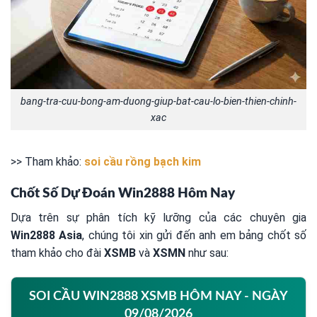
bang-tra-cuu-bong-am-duong-giup-bat-cau-lo-bien-thien-chinh-
xac
>> T
ham khảo:
soi cầu rồng bạch kim
Chốt Số Dự Đoán Win2888 Hôm Nay
Dựa trên sự phân tích kỹ lưỡng của các chuyên gia
Win2888 Asia
, chúng tôi xin gửi đến anh em bảng chốt số
tham khảo cho đài
XSMB
và
XSMN
như sau:
SOI CẦU WIN2888 XSMB HÔM NAY - NGÀY
09/08/2026