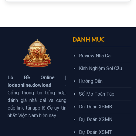
DANH MỤC
Review Nhà Cái
Kinh Nghiệm Soi Cầu
Lô Đề Online
|
Hướng Dẫn
lodeonline.dowload
-
Cổng thông tin tổng hợp,
Sổ Mơ Toàn Tập
đánh giá nhà cái và cung
Dự Đoán XSMB
cấp link tải app lô đề uy tín
nhất Việt Nam hiện nay.
Dự Đoán XSMN
Dự Đoán XSMT