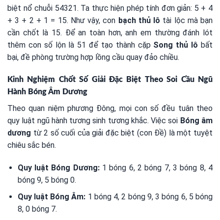
biệt nổ chuỗi
54321
. Ta thực hiện phép tính đơn giản: 5 + 4
+ 3 + 2 + 1 = 15. Như vậy, con
bạch thủ lô
tài lộc mà bạn
cần chốt là 15. Để an toàn hơn, anh em thường đánh lót
thêm con số lộn là 51 để tạo thành cặp
Song thủ lô
bất
bại, đề phòng trường hợp lồng cầu quay đảo chiều.
Kinh Nghiệm Chốt Số Giải Đặc Biệt Theo Soi Cầu Ngũ
Hành Bóng Âm Dương
Theo quan niệm phương Đông, mọi con số đều tuân theo
quy luật ngũ hành tương sinh tương khắc. Việc soi
Bóng âm
dương
từ 2 số cuối của giải đặc biệt (con Đề) là một tuyệt
chiêu sắc bén.
Quy luật Bóng Dương:
1 bóng 6, 2 bóng 7, 3 bóng 8, 4
bóng 9, 5 bóng 0.
Quy luật Bóng Âm:
1 bóng 4, 2 bóng 9, 3 bóng 6, 5 bóng
8, 0 bóng 7.