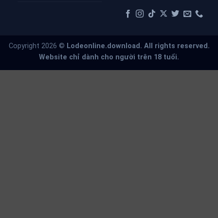
Copyright 2026 ©
Lodeonline.download. All rights reserved.
Website chỉ dành cho người trên 18 tuổi.