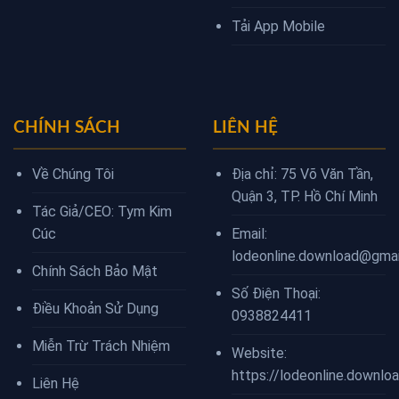
Tải App Mobile
CHÍNH SÁCH
LIÊN HỆ
Về Chúng Tôi
Địa chỉ:
75 Võ Văn Tần,
Quận 3, TP. Hồ Chí Minh
Tác Giả/CEO:
Tym Kim
Cúc
Email:
lodeonline.download@gma
Chính Sách Bảo Mật
Số Điện Thoại:
Điều Khoản Sử Dụng
0938824411
Miễn Trừ Trách Nhiệm
Website:
https://lodeonline.downlo
Liên Hệ