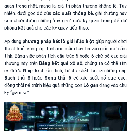
quan trọng nhất, mang lại giá trị phần thưởng khổng lồ. Tuy
nhiên, dưới góc độ của
xác suất thống kê
, giải thưởng này
còn chứa đựng những “mã gen” cực kỳ quan trọng để dự
phóng kết quả cho các kỳ quay tiếp theo.
Áp dụng
phương pháp bắt lô giải đặc biệt
giúp người chơi
thoát khỏi vòng lặp đánh mò mẫm hay tin vào giấc mơ cảm
tính. Bằng việc phân tích cấu trúc 5 hoặc 6 chữ số của giải
thưởng này trên
Bảng kết quả xổ số
, chúng ta có thể tìm
ra được
Nhịp lô
đi ổn định, từ đó chắt lọc ra những cặp
Bạch thủ lô
hoặc
Song thủ lô
có xác suất nổ cực cao,
đồng thời né tránh hiệu quả những con
Lô gan
đang vào chu
kỳ “giam số”.