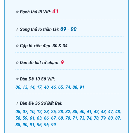
41
⭐
Bạch thủ lô VIP:
69 - 90
⭐
Song thủ lô thần tài:
⭐
Cặp lô xiên đẹp:
30 & 34
9
⭐
Dàn đề bất tử chạm:
⭐
Dàn Đề 10 Số VIP:
06, 13, 14, 17, 40, 46, 65, 74, 88, 91
⭐
Dàn Đề 36 Số Bất Bại:
05, 07, 10, 12, 23, 25, 28, 32, 38, 40, 41, 42, 43, 47, 48,
58, 59, 61, 63, 66, 67, 68, 70, 71, 73, 74, 78, 79, 83, 87,
88, 90, 91, 95, 96, 99