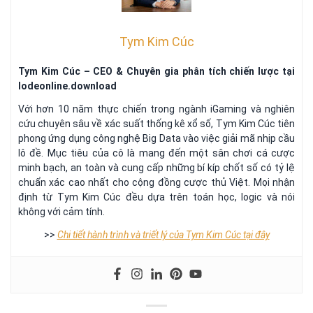
Tym Kim Cúc
Tym Kim Cúc – CEO & Chuyên gia phân tích chiến lược tại
lodeonline.download
Với hơn 10 năm thực chiến trong ngành iGaming và nghiên
cứu chuyên sâu về xác suất thống kê xổ số, Tym Kim Cúc tiên
phong ứng dụng công nghệ Big Data vào việc giải mã nhịp cầu
lô đề. Mục tiêu của cô là mang đến một sân chơi cá cược
minh bạch, an toàn và cung cấp những bí kíp chốt số có tỷ lệ
chuẩn xác cao nhất cho cộng đồng cược thủ Việt. Mọi nhận
định từ Tym Kim Cúc đều dựa trên toán học, logic và nói
không với cảm tính.
>>
Chi tiết hành trình và triết lý của Tym Kim Cúc tại đây