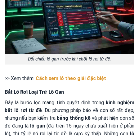
Đối chiếu lô gan trước khi chốt lô rơi từ đề.
>> Xem thêm:
Cách xem lô theo giải đặc biệt
Bắt Lô Rơi Loại Trừ Lô Gan
Đây là bước lọc mang tính quyết định trong
kinh nghiệm
bắt lô rơi từ đề
. Dù phương pháp báo về con số rất đẹp,
nhưng nếu bạn kiểm tra
bảng thống kê
và phát hiện con số
đó đang là
lô gan
(đã trên 15 ngày chưa xuất hiện ở phần
lô), thì tỷ lệ nó rơi lại từ đề là cực kỳ thấp. Những con
lô