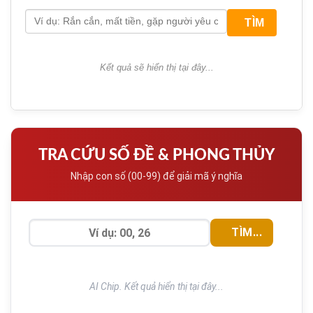
Bắt
2026
lô
TÌM
các
đài
miền
Nam
Kết quả sẽ hiển thị tại đây...
bất
bại
TRA CỨU SỐ ĐỀ & PHONG THỦY
Nhập con số (00-99) để giải mã ý nghĩa
TÌM...
AI Chip. Kết quả hiển thị tại đây...