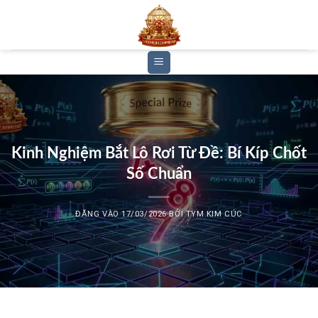
Bỏ
qua
nội
dung
Kinh Nghiệm Bắt Lô Rơi Từ Đề: Bí Kíp Chốt
Số Chuẩn
ĐĂNG VÀO
17/03/2026
BỞI
TYM KIM CÚC