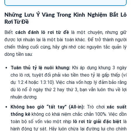
Những Lưu Ý Vàng Trong Kinh Nghiệm Bắt Lô
Rơi Từ Đề
Biết
cách đánh lô rơi từ đề
là một chuyện, nhưng giữ
được lợi nhuận lại là một bài toán khác. Để trở thành người
chiến thắng cuối cùng, hãy ghi nhớ các nguyên tắc quản lý
dòng tiền sau:
Tuân thủ tỷ lệ nuôi khung:
Khi áp dụng khung 3 ngày
cho lô rơi, tuyệt đối phải vào tiền theo tỷ lệ gấp thếp (ví
dụ: 1:2:4 hoặc 1:3:10). Việc chia vốn hợp lý đảm bảo rằng
dù lô nổ ở ngày thứ 2 hay thứ 3, bạn vẫn luôn thu về lợi
nhuận dương.
Không bao giờ “tất tay” (All-in):
Trò chơi
xác suất
thống kê
không có khái niệm chắc chắn 100%. Việc dồn
toàn bộ số vốn vào một nhịp
lô rơi từ giải đặc biệt
là
hành động tự sát. Hãy luôn chừa lại đường lui cho chính