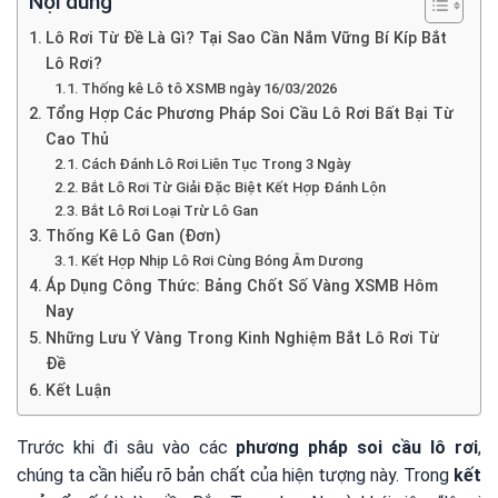
Nội dung
Lô Rơi Từ Đề Là Gì? Tại Sao Cần Nắm Vững Bí Kíp Bắt
Lô Rơi?
Thống kê Lô tô XSMB ngày 16/03/2026
Tổng Hợp Các Phương Pháp Soi Cầu Lô Rơi Bất Bại Từ
Cao Thủ
Cách Đánh Lô Rơi Liên Tục Trong 3 Ngày
Bắt Lô Rơi Từ Giải Đặc Biệt Kết Hợp Đánh Lộn
Bắt Lô Rơi Loại Trừ Lô Gan
Thống Kê Lô Gan (Đơn)
Kết Hợp Nhịp Lô Rơi Cùng Bóng Âm Dương
Áp Dụng Công Thức: Bảng Chốt Số Vàng XSMB Hôm
Nay
Những Lưu Ý Vàng Trong Kinh Nghiệm Bắt Lô Rơi Từ
Đề
Kết Luận
Trước khi đi sâu vào các
phương pháp soi cầu lô rơi
,
chúng ta cần hiểu rõ bản chất của hiện tượng này. Trong
kết