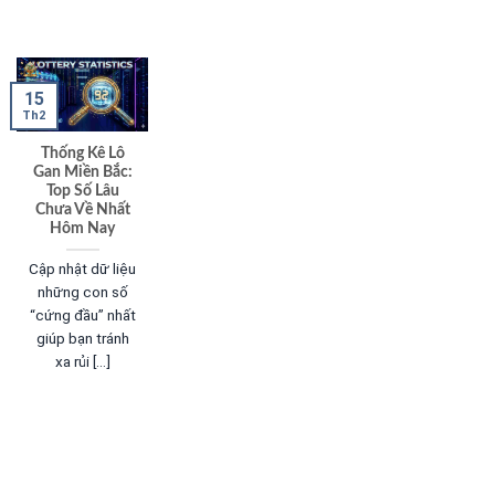
15
Th2
Thống Kê Lô
Gan Miền Bắc:
Top Số Lâu
Chưa Về Nhất
Hôm Nay
Cập nhật dữ liệu
những con số
“cứng đầu” nhất
giúp bạn tránh
xa rủi [...]