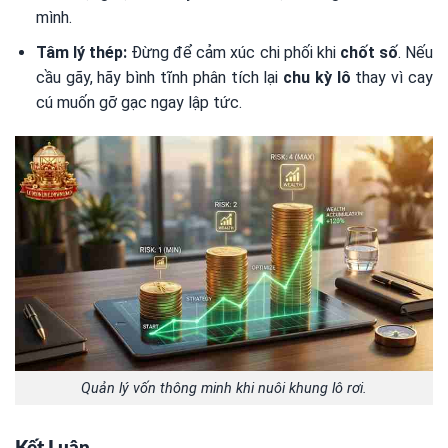
mình.
Tâm lý thép:
Đừng để cảm xúc chi phối khi
chốt số
. Nếu
cầu gãy, hãy bình tĩnh phân tích lại
chu kỳ lô
thay vì cay
cú muốn gỡ gạc ngay lập tức.
Quản lý vốn thông minh khi nuôi khung lô rơi.