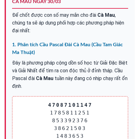
CÀ MAU NGÀY 30/03
Để chốt được con số may mắn cho đài
Cà Mau
,
chúng ta sẽ áp dụng phối hợp các phương pháp hiện
đại nhất:
1. Phân tích Cầu Pascal Đài Cà Mau (Cầu Tam Giác
Ma Thuật)
Đây là phương pháp cộng dồn số học từ Giải Đặc Biệt
và Giải Nhất để tìm ra con độc thủ ở đỉnh tháp. Cầu
Pascal đài
Cà Mau
tuần này đang có nhịp chạy rất ổn
định.
47087101147
1785811251
853392376
38621503
1483653