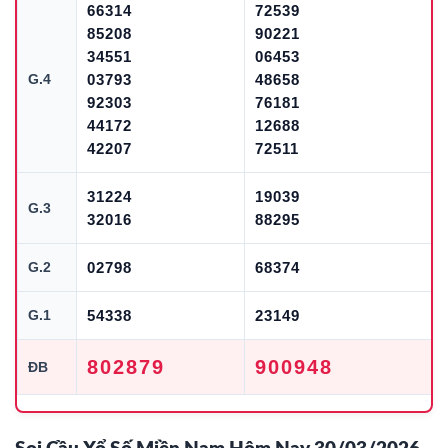
66314
72539
85208
90221
34551
06453
G.4
03793
48658
92303
76181
44172
12688
42207
72511
31224
19039
G.3
32016
88295
G.2
02798
68374
G.1
54338
23149
802879
900948
ĐB