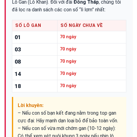
Lô Gan (Lô Khan). Đối với đài
Đồng Tháp
, chúng tôi
đã lọc ra danh sách các con số “lì lợm” nhất:
SỐ LÔ GAN
SỐ NGÀY CHƯA VỀ
01
70 ngày
03
70 ngày
08
70 ngày
14
70 ngày
18
70 ngày
Lời khuyên:
– Nếu con số bạn kết đang nằm trong top gan
cực đại: Hãy mạnh dạn loại bỏ để bảo toàn vốn.
– Nếu con số vừa mới chớm gan (10-12 ngày):
Có thể xem xét nuôi khung 3 ngày nếu nhịp lô