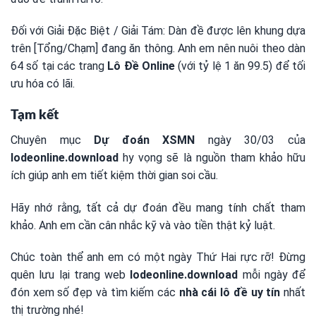
Đối với Giải Đặc Biệt / Giải Tám: Dàn đề được lên khung dựa
trên [Tổng/Chạm] đang ăn thông. Anh em nên nuôi theo dàn
64 số tại các trang
Lô Đề Online
(với tỷ lệ 1 ăn 99.5) để tối
ưu hóa có lãi.
Tạm kết
Chuyên mục
Dự đoán XSMN
ngày 30/03 của
lodeonline.download
hy vọng sẽ là nguồn tham khảo hữu
ích giúp anh em tiết kiệm thời gian soi cầu.
Hãy nhớ rằng, tất cả dự đoán đều mang tính chất tham
khảo. Anh em cần cân nhắc kỹ và vào tiền thật kỷ luật.
Chúc toàn thể anh em có một ngày Thứ Hai rực rỡ! Đừng
quên lưu lại trang web
lodeonline.download
mỗi ngày để
đón xem số đẹp và tìm kiếm các
nhà cái lô đề uy tín
nhất
thị trường nhé!