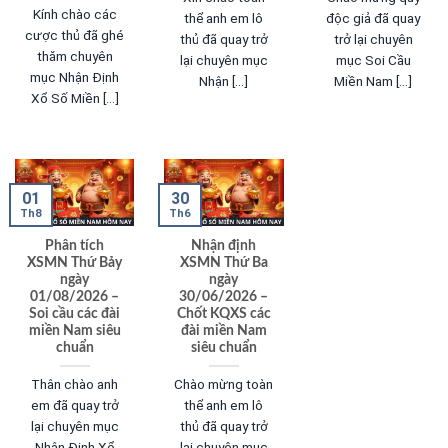
Kính chào các
thể anh em lô
độc giả đã quay
cược thủ đã ghé
thủ đã quay trở
trở lại chuyên
thăm chuyên
lại chuyên mục
mục Soi Cầu
mục Nhận Định
Nhận [...]
Miền Nam [...]
Xổ Số Miền [...]
01
30
Th8
Th6
Phân tích
Nhận định
XSMN Thứ Bảy
XSMN Thứ Ba
ngày
ngày
01/08/2026 –
30/06/2026 –
Soi cầu các đài
Chốt KQXS các
miền Nam siêu
đài miền Nam
chuẩn
siêu chuẩn
Thân chào anh
Chào mừng toàn
em đã quay trở
thể anh em lô
lại chuyên mục
thủ đã quay trở
Nhận Định Xổ
lại chuyên mục