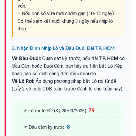
vốn.
– Nếu con số vừa mới chớm gan (10-12 ngày):
Có thể xem xét nuôi khung 3 ngày nếu nhịp lô
đẹp.
3. Nhận Định Nhịp Lô và Đầu Đuôi Đài TP. HCM
Về Đầu Đuôi:
Quan sát kỳ trước, nếu đài
TP. HCM
có
Đầu Câm hoặc Đuôi Câm, bạn hãy ưu tiên bắt Lô Kép
hoặc cặp số dính dáng đến đầu/đuôi đó.
Về Lô Rơi:
Áp dụng phương pháp bắt Lô rơi từ đề
(Lấy 2 số cuối GĐB tuần trước đánh lô cho tuần này).
79
📌 Lô rơi từ Đề (Kỳ 28/03/2026):
8
📌 Đầu câm kỳ trước: