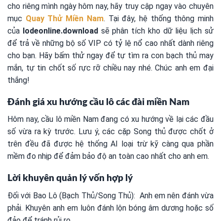
cho riêng mình ngày hôm nay, hãy truy cập ngay vào chuyên
mục
Quay Thử Miền Nam
. Tại đây, hệ thống thông minh
của
lodeonline.download
sẽ phân tích kho dữ liệu lịch sử
để trả về những bộ số VIP có tỷ lệ nổ cao nhất dành riêng
cho bạn. Hãy bấm thử ngay để tự tìm ra con bạch thủ may
mắn, tự tin chốt số rực rỡ chiều nay nhé. Chúc anh em đại
thắng!
Đánh giá xu hướng cầu lô các đài miền Nam
Hôm nay, cầu lô miền Nam đang có xu hướng về lại các đầu
số vừa ra kỳ trước. Lưu ý, các cặp Song thủ được chốt ở
trên đều đã được hệ thống AI loại trừ kỹ càng qua phần
mềm đo nhịp để đảm bảo độ an toàn cao nhất cho anh em.
Lời khuyên quản lý vốn hợp lý
Đối với Bao Lô (Bạch Thủ/Song Thủ): Anh em nên đánh vừa
phải. Khuyên anh em luôn đánh lộn bóng âm dương hoặc số
đảo để tránh rủi ro.