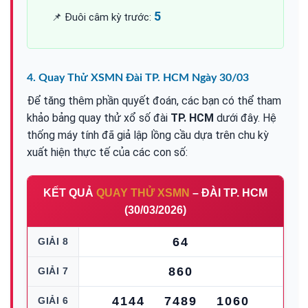
5
📌 Đuôi câm kỳ trước:
4. Quay Thử XSMN Đài TP. HCM Ngày 30/03
Để tăng thêm phần quyết đoán, các bạn có thể tham
khảo bảng quay thử xổ số đài
TP. HCM
dưới đây. Hệ
thống máy tính đã giả lập lồng cầu dựa trên chu kỳ
xuất hiện thực tế của các con số:
KẾT QUẢ
QUAY THỬ XSMN
– ĐÀI TP. HCM
(30/03/2026)
64
GIẢI 8
860
GIẢI 7
4144
7489
1060
GIẢI 6