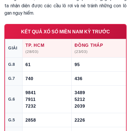
ta nhận diện được các cầu lô rơi và né tránh những con lô
gan nguy hiểm.
KẾT QUẢ XỔ SỐ MIỀN NAM KỲ TRƯỚC
TP. HCM
ĐỒNG THÁP
GIẢI
(28/03)
(23/03)
G.8
61
95
G.7
740
436
9841
3489
G.6
7911
5212
7232
2039
G.5
2858
2226