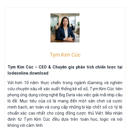
Tym Kim Cúc
Tym Kim Cúc – CEO & Chuyên gia phân tích chiến lược tại
lodeonline.download
Với hơn 10 năm thực chiến trong ngành iGaming và nghiên
cứu chuyên sâu về xác suất thống kê xổ số, Tym Kim Cúc tiên
phong ứng dụng công nghệ Big Data vào việc giải mã nhịp cầu
lô đề. Mục tiêu của cô là mang đến một sân chơi cá cược
minh bạch, an toàn và cung cấp những bí kíp chốt số có tỷ lệ
chuẩn xác cao nhất cho cộng đồng cược thủ Việt. Mọi nhận
định từ Tym Kim Cúc đều dựa trên toán học, logic và nói
không với cảm tính.