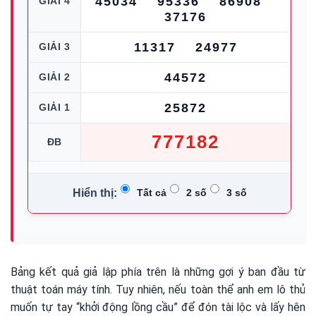
45034
95336
86908
GIẢI 4
37176
11317
24977
GIẢI 3
44572
GIẢI 2
25872
GIẢI 1
777182
ĐB
Hiển thị:
Tất cả
2 số
3 số
Bảng kết quả giả lập phía trên là những gợi ý ban đầu từ
thuật toán máy tính. Tuy nhiên, nếu
toàn thể anh em lô thủ
muốn tự tay “khởi động lồng cầu” để đón tài lộc và lấy hên