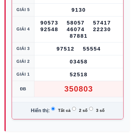
9130
GIẢI 5
90573
58057
57417
92548
46074
22230
GIẢI 4
87881
97512
55554
GIẢI 3
03458
GIẢI 2
52518
GIẢI 1
350803
ĐB
Hiển thị:
Tất cả
2 số
3 số