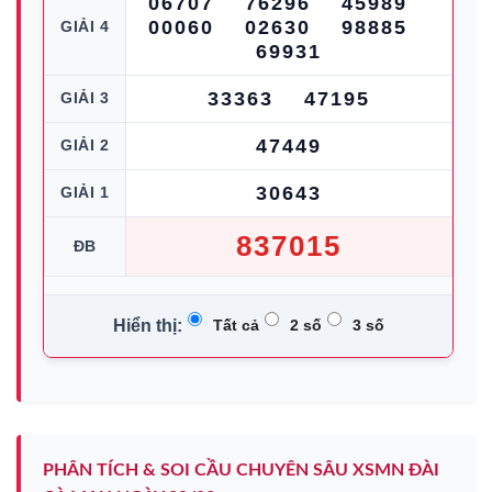
06707
76296
45989
00060
02630
98885
GIẢI 4
69931
33363
47195
GIẢI 3
47449
GIẢI 2
30643
GIẢI 1
837015
ĐB
Hiển thị:
Tất cả
2 số
3 số
PHÂN TÍCH & SOI CẦU CHUYÊN SÂU XSMN ĐÀI