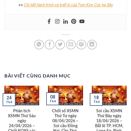
>>
Chi tiết hành trình và triết lý của Tym Kim Cúc tại đây
BÀI VIẾT CÙNG DANH MỤC
08
18
24
Th4
Th4
Th4
Phân tích
Chốt số XSMN
Soi cầu XSMN
XSMN Thứ Sáu
Thứ Tư ngày
Thứ Bảy ngày
ngày
08/04/2026 –
18/04/2026 –
24/04/2026 –
Soi cầu Đồng
Bắt lô TP. HCM,