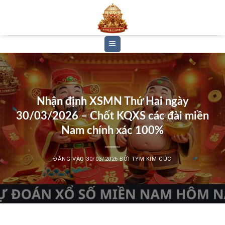
Bỏ
qua
nội
dung
Nhận định XSMN Thứ Hai ngày
30/03/2026 – Chốt KQXS các đài miền
Nam chính xác 100%
ĐĂNG VÀO
30/03/2026
BỞI
TYM KIM CÚC