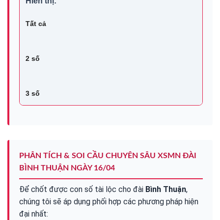
Hiển thị:
Tất cả
2 số
3 số
PHÂN TÍCH & SOI CẦU CHUYÊN SÂU XSMN ĐÀI
BÌNH THUẬN NGÀY 16/04
Để chốt được con số tài lộc cho đài
Bình Thuận
,
chúng tôi sẽ áp dụng phối hợp các phương pháp hiện
đại nhất: