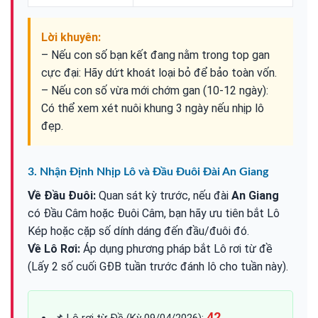
Lời khuyên:
– Nếu con số bạn kết đang nằm trong top gan
cực đại: Hãy dứt khoát loại bỏ để bảo toàn vốn.
– Nếu con số vừa mới chớm gan (10-12 ngày):
Có thể xem xét nuôi khung 3 ngày nếu nhịp lô
đẹp.
3. Nhận Định Nhịp Lô và Đầu Đuôi Đài An Giang
Về Đầu Đuôi:
Quan sát kỳ trước, nếu đài
An Giang
có Đầu Câm hoặc Đuôi Câm, bạn hãy ưu tiên bắt Lô
Kép hoặc cặp số dính dáng đến đầu/đuôi đó.
Về Lô Rơi:
Áp dụng phương pháp bắt Lô rơi từ đề
(Lấy 2 số cuối GĐB tuần trước đánh lô cho tuần này).
42
📌 Lô rơi từ Đề (Kỳ 09/04/2026):