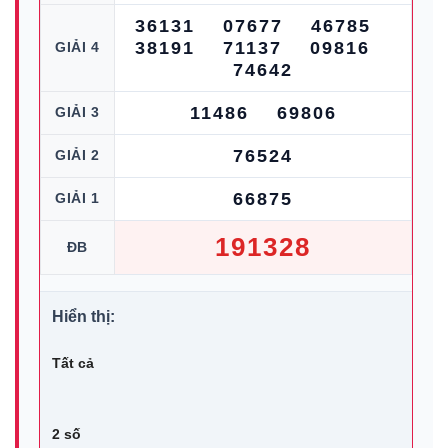
36131
07677
46785
38191
71137
09816
GIẢI 4
74642
11486
69806
GIẢI 3
76524
GIẢI 2
66875
GIẢI 1
191328
ĐB
Hiển thị:
Tất cả
2 số