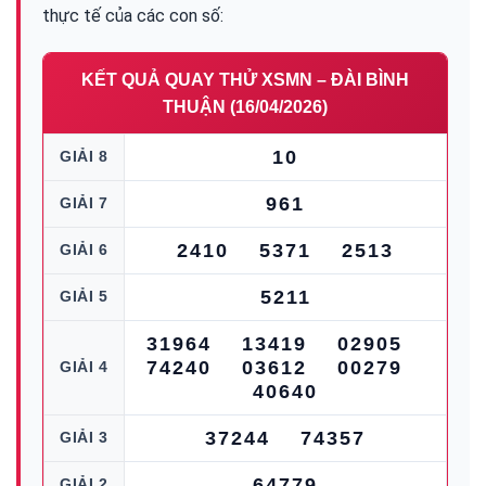
thực tế của các con số:
KẾT QUẢ QUAY THỬ XSMN – ĐÀI BÌNH
THUẬN (16/04/2026)
10
GIẢI 8
961
GIẢI 7
2410
5371
2513
GIẢI 6
5211
GIẢI 5
31964
13419
02905
74240
03612
00279
GIẢI 4
40640
37244
74357
GIẢI 3
64779
GIẢI 2