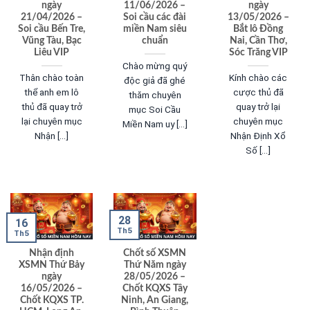
ngày
11/06/2026 –
ngày
21/04/2026 –
Soi cầu các đài
13/05/2026 –
Soi cầu Bến Tre,
miền Nam siêu
Bắt lô Đồng
Vũng Tàu, Bạc
chuẩn
Nai, Cần Thơ,
Liêu VIP
Sóc Trăng VIP
Chào mừng quý
Thân chào toàn
Kính chào các
độc giả đã ghé
thể anh em lô
cược thủ đã
thăm chuyên
thủ đã quay trở
quay trở lại
mục Soi Cầu
lại chuyên mục
chuyên mục
Miền Nam uy [...]
Nhận [...]
Nhận Định Xổ
Số [...]
28
16
Th5
Th5
Nhận định
Chốt số XSMN
XSMN Thứ Bảy
Thứ Năm ngày
ngày
28/05/2026 –
16/05/2026 –
Chốt KQXS Tây
Chốt KQXS TP.
Ninh, An Giang,