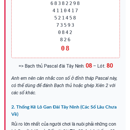
68382298
4110417
521458
73593
0842
826
08
08
80
=> Bạch thủ Pascal đài Tây Ninh:
– Lót:
Anh em nên cân nhắc con số ở đỉnh tháp Pascal này,
có thể dùng để đánh Bạch thủ hoặc ghép Xiên 2 với
các số khác.
2. Thống Kê Lô Gan Đài Tây Ninh (Các Số Lâu Chưa
Về)
Rủi ro lớn nhất của người chơi là nuôi phải những con