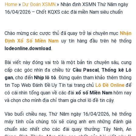
Home
»
Dự Đoán XSMN
»
Nhận định XSMN Thứ Năm ngày
16/04/2026 – Chốt KQXS các đài miền Nam siêu chuẩn
Chào mừng các cược thủ đã quay trở lại chuyên mục
Nhận
Định Xổ Số Miền Nam
uy tín hàng đầu trên hệ thống
lodeonline.download
.
Bài viết này đóng vai trò là một bản tin chuyên sâu, cung
cấp các góc nhìn đa chiều từ
Cầu Pascal
,
Thống kê Lô
gan
, cho đến
Nhịp lô tô
. Đừng quên tham khảo thêm thông
tin Top Web Đánh Đề Uy Tín tại trang chủ
Lô Đề Online
để
có cái nhìn tổng quan về các đài
xổ số Miền Nam
hôm nay
và chọn cho mình địa chỉ tham gia chơi lô đề tin cậy.
Vào buổi chiều nay, Thứ Năm ngày 16/04/2026, hệ thống
máy tính của chúng tôi sẽ cùng anh em những đánh giá
chuẩn xác nhất cho các đài quay thưởng: Tây Ninh, An