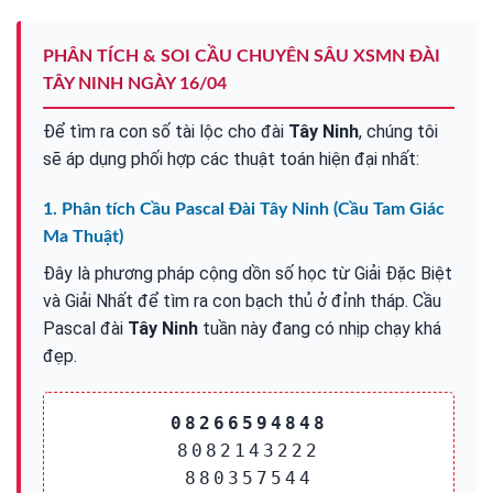
PHÂN TÍCH & SOI CẦU CHUYÊN SÂU XSMN ĐÀI
TÂY NINH NGÀY 16/04
Để tìm ra con số tài lộc cho đài
Tây Ninh
, chúng tôi
sẽ áp dụng phối hợp các thuật toán hiện đại nhất:
1. Phân tích Cầu Pascal Đài Tây Ninh (Cầu Tam Giác
Ma Thuật)
Đây là phương pháp cộng dồn số học từ Giải Đặc Biệt
và Giải Nhất để tìm ra con bạch thủ ở đỉnh tháp. Cầu
Pascal đài
Tây Ninh
tuần này đang có nhịp chạy khá
đẹp.
08266594848
8082143222
880357544