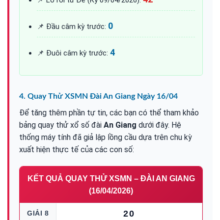
0
📌 Đầu câm kỳ trước:
4
📌 Đuôi câm kỳ trước:
4. Quay Thử XSMN Đài An Giang Ngày 16/04
Để tăng thêm phần tự tin, các bạn có thể tham khảo
bảng quay thử xổ số đài
An Giang
dưới đây. Hệ
thống máy tính đã giả lập lồng cầu dựa trên chu kỳ
xuất hiện thực tế của các con số:
KẾT QUẢ QUAY THỬ XSMN – ĐÀI AN GIANG
(16/04/2026)
20
GIẢI 8