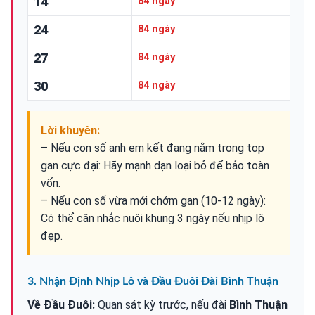
14
84 ngày
24
84 ngày
27
84 ngày
30
84 ngày
Lời khuyên:
– Nếu con số anh em kết đang nằm trong top
gan cực đại: Hãy mạnh dạn loại bỏ để bảo toàn
vốn.
– Nếu con số vừa mới chớm gan (10-12 ngày):
Có thể cân nhắc nuôi khung 3 ngày nếu nhịp lô
đẹp.
3. Nhận Định Nhịp Lô và Đầu Đuôi Đài Bình Thuận
Về Đầu Đuôi:
Quan sát kỳ trước, nếu đài
Bình Thuận