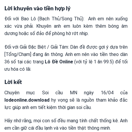
Lời khuyên vào tiền hợp lý
Đối với Bao Lô (Bạch Thủ/Song Thủ): Anh em nên xuống
xác vừa phải. Khuyên anh em luôn kèm thêm bóng âm
dương hoặc số đảo để phòng hờ rớt nhịp.
Đối với Giải Đặc Biệt / Giải Tám: Dàn đề được gợi ý dựa trên
[Tổng/Chạm] đang ăn thông. Anh em nên vào tiền theo dàn
36 số tại các trang
Lô Đề Online
(với tỷ lệ 1 ăn 99.5) để tối
ưu hóa có lãi.
Lời kết
Chuyên mục Soi cầu MN ngày 16/04 của
lodeonline.download
hy vọng sẽ là nguồn tham khảo đắc
lực giúp anh em tiết kiệm thời gian soi cầu.
Hãy nhớ rằng, mọi con số đều mang tính chất thống kê. Anh
em cần giữ cái đầu lạnh và vào tiền thật thông minh.