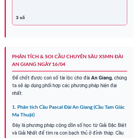
3 số
PHÂN TÍCH & SOI CẦU CHUYÊN SÂU XSMN ĐÀI
AN GIANG NGÀY 16/04
Để chốt được con số tài lộc cho đài
An Giang
, chúng
ta sẽ áp dụng phối hợp các phương pháp hiện đại
nhất:
1. Phân tích Cầu Pascal Đài An Giang (Cầu Tam Giác
Ma Thuật)
Đây là phương pháp cộng dồn số học từ Giải Đặc Biệt
và Giải Nhất để tìm ra con bạch thủ ở đỉnh tháp. Cầu