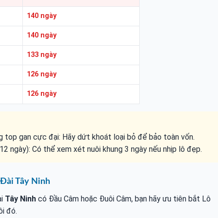
140 ngày
140 ngày
133 ngày
126 ngày
126 ngày
 top gan cực đại: Hãy dứt khoát loại bỏ để bảo toàn vốn.
2 ngày): Có thể xem xét nuôi khung 3 ngày nếu nhịp lô đẹp.
 Đài Tây Ninh
ài
Tây Ninh
có Đầu Câm hoặc Đuôi Câm, bạn hãy ưu tiên bắt Lô
i đó.