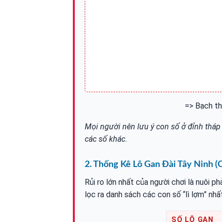
=> Bạch th
Mọi người nên lưu ý con số ở đỉnh tháp
các số khác.
2. Thống Kê Lô Gan Đài Tây Ninh (
Rủi ro lớn nhất của người chơi là nuôi p
lọc ra danh sách các con số “lì lợm” nhấ
SỐ LÔ GAN