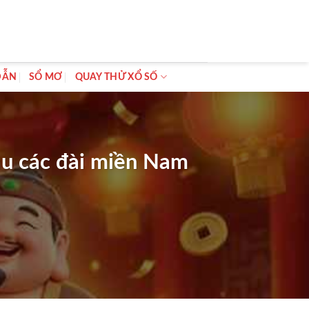
DẪN
SỔ MƠ
QUAY THỬ XỔ SỐ
u các đài miền Nam