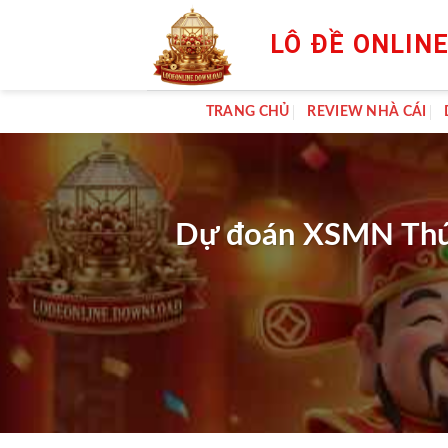
Bỏ
qua
LÔ ĐỀ ONLIN
nội
dung
TRANG CHỦ
REVIEW NHÀ CÁI
Dự đoán XSMN Thứ 