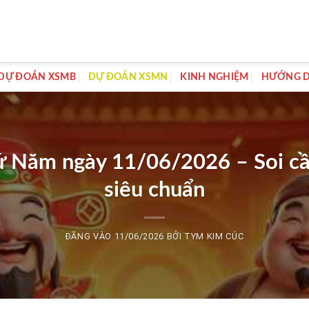
E
DỰ ĐOÁN XSMB
DỰ ĐOÁN XSMN
KINH NGHIỆM
HƯỚNG 
Năm ngày 11/06/2026 – Soi cầ
siêu chuẩn
ĐĂNG VÀO
11/06/2026
BỞI
TYM KIM CÚC