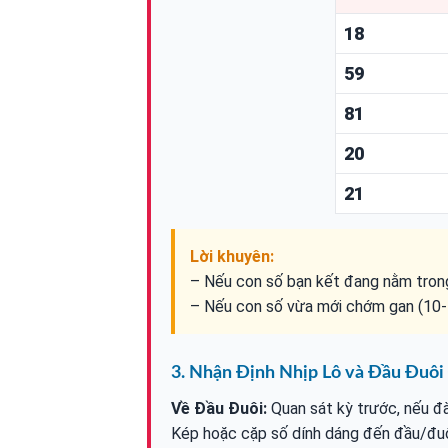
18
59
81
20
21
Lời khuyên:
– Nếu con số bạn kết đang nằm trong
– Nếu con số vừa mới chớm gan (10-1
3. Nhận Định Nhịp Lô và Đầu Đuôi
Về Đầu Đuôi:
Quan sát kỳ trước, nếu đ
Kép hoặc cặp số dính dáng đến đầu/đuô