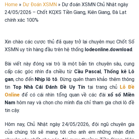
Home
»
Dự Đoán XSMN
»
Dự đoán XSMN Chủ Nhật ngày
24/05/2026 – Chốt KQXS Tiền Giang, Kiên Giang, Đà Lạt
chính xác 100%
Xin chào các cược thủ đã quay trở lại chuyên mục Chốt Số
XSMN uy tín hàng đầu trên hệ thống
lodeonline.download
.
Bài viết này đóng vai trò là một bản tin chuyên sâu, cung
cấp các góc nhìn đa chiều từ
Cầu Pascal
,
Thống kê Lô
gan
, cho đến
Nhịp lô tô
. Đừng quên tham khảo thêm thông
tin
Top Nhà Cái Đánh Đề Uy Tín
tại trang chủ
Lô Đề
Online
để có cái nhìn tổng quan về các đài
xổ số Miền
Nam
hôm nay và chọn cho mình địa chỉ tham gia chơi lô đề
tin cậy.
Hôm nay, Chủ Nhật ngày 24/05/2026, đội ngũ chuyên gia
của chúng tôi sẽ mang tới cho anh em những nhận định