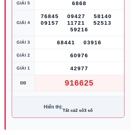
6868
GIẢI 5
76845
09427
58140
09157
11721
52513
GIẢI 4
59216
68441
03916
GIẢI 3
60976
GIẢI 2
42977
GIẢI 1
916625
ĐB
Hiển thị:
Tất cả
2 số
3 số