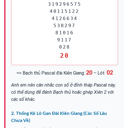
319296575
40115122
4126634
538297
81016
9117
028
20
20
02
=> Bạch thủ Pascal đài Kiên Giang:
– Lót:
Anh em nên cân nhắc con số ở đỉnh tháp Pascal này,
có thể dùng để đánh Bạch thủ hoặc ghép Xiên 2 với
các số khác.
2. Thống Kê Lô Gan Đài Kiên Giang (Các Số Lâu
Chưa Về)