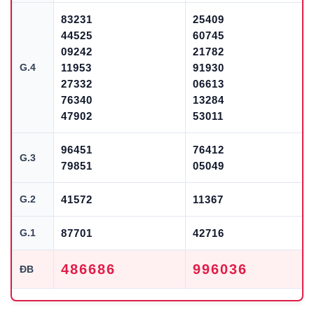
83231
25409
44525
60745
09242
21782
G.4
11953
91930
27332
06613
76340
13284
47902
53011
96451
76412
G.3
79851
05049
G.2
41572
11367
G.1
87701
42716
486686
996036
ĐB