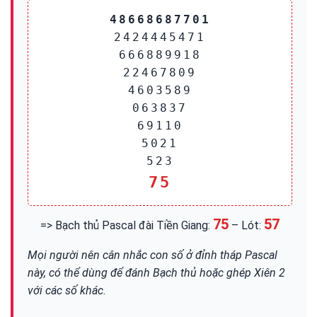
48668687701
2424445471
666889918
22467809
4603589
063837
69110
5021
523
75
75
57
=> Bạch thủ Pascal đài Tiền Giang:
– Lót:
Mọi người nên cân nhắc con số ở đỉnh tháp Pascal
này, có thể dùng để đánh Bạch thủ hoặc ghép Xiên 2
với các số khác.