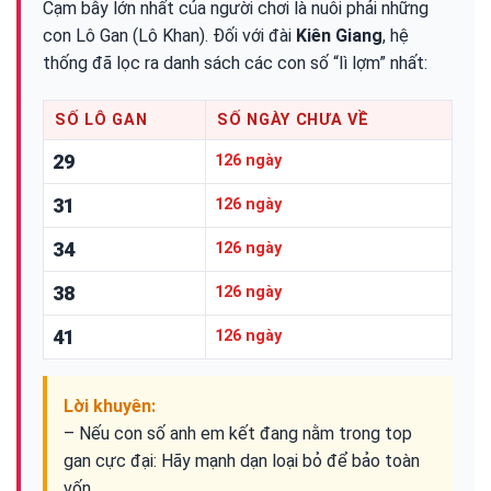
Cạm bẫy lớn nhất của người chơi là nuôi phải những
con Lô Gan (Lô Khan). Đối với đài
Kiên Giang
, hệ
thống đã lọc ra danh sách các con số “lì lợm” nhất:
SỐ LÔ GAN
SỐ NGÀY CHƯA VỀ
29
126 ngày
31
126 ngày
34
126 ngày
38
126 ngày
41
126 ngày
Lời khuyên:
– Nếu con số anh em kết đang nằm trong top
gan cực đại: Hãy mạnh dạn loại bỏ để bảo toàn
vốn.