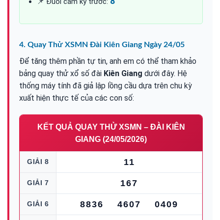
8
📌 Đuôi câm kỳ trước:
4. Quay Thử XSMN Đài Kiên Giang Ngày 24/05
Để tăng thêm phần tự tin, anh em có thể tham khảo
bảng quay thử xổ số đài
Kiên Giang
dưới đây. Hệ
thống máy tính đã giả lập lồng cầu dựa trên chu kỳ
xuất hiện thực tế của các con số:
KẾT QUẢ QUAY THỬ XSMN – ĐÀI KIÊN
GIANG (24/05/2026)
11
GIẢI 8
167
GIẢI 7
8836
4607
0409
GIẢI 6