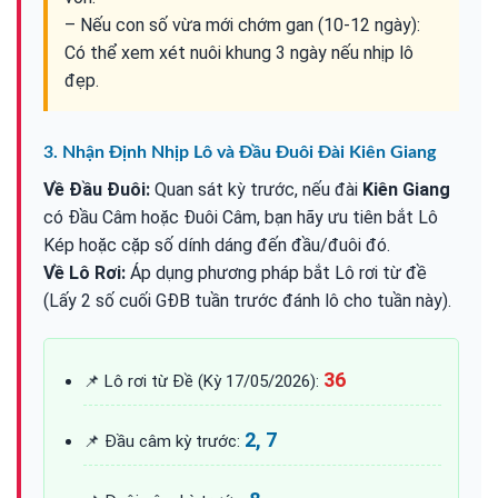
– Nếu con số vừa mới chớm gan (10-12 ngày):
Có thể xem xét nuôi khung 3 ngày nếu nhịp lô
đẹp.
3. Nhận Định Nhịp Lô và Đầu Đuôi Đài Kiên Giang
Về Đầu Đuôi:
Quan sát kỳ trước, nếu đài
Kiên Giang
có Đầu Câm hoặc Đuôi Câm, bạn hãy ưu tiên bắt Lô
Kép hoặc cặp số dính dáng đến đầu/đuôi đó.
Về Lô Rơi:
Áp dụng phương pháp bắt Lô rơi từ đề
(Lấy 2 số cuối GĐB tuần trước đánh lô cho tuần này).
36
📌 Lô rơi từ Đề (Kỳ 17/05/2026):
2, 7
📌 Đầu câm kỳ trước: