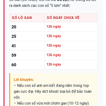
ra danh sách các con số “lì lợm” nhất:
SỐ LÔ GAN
SỐ NGÀY CHƯA VỀ
20
126 ngày
25
126 ngày
41
126 ngày
59
126 ngày
60
126 ngày
Lời khuyên:
– Nếu con số anh em kết đang nằm trong top
gan cực đại: Hãy dứt khoát loại bỏ để bảo toàn
vốn.
– Nếu con số vừa mới chớm gan (10-12 ngày):