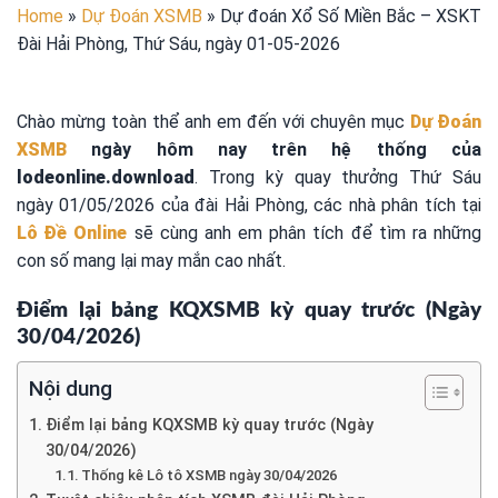
Home
»
Dự Đoán XSMB
»
Dự đoán Xổ Số Miền Bắc – XSKT
Đài Hải Phòng, Thứ Sáu, ngày 01-05-2026
Chào mừng toàn thể anh em đến với chuyên mục
Dự Đoán
XSMB
ngày hôm nay trên hệ thống của
lodeonline.download
. Trong kỳ quay thưởng Thứ Sáu
ngày 01/05/2026 của đài Hải Phòng, các nhà phân tích tại
Lô Đề Online
sẽ cùng anh em phân tích để tìm ra những
con số mang lại may mắn cao nhất.
Điểm lại bảng KQXSMB kỳ quay trước (Ngày
30/04/2026)
Nội dung
Điểm lại bảng KQXSMB kỳ quay trước (Ngày
30/04/2026)
Thống kê Lô tô XSMB ngày 30/04/2026