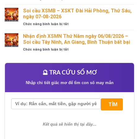
KQXS
Phân
Bắc
các
tích
Soi cầu XSMB – XSKT Đài Hải Phòng, Thứ Sáu,
–
đài
XSMN
XSKT
ngày 07-08-2026
miền
Thứ
Đài
Nam
Chức năng bình luận bị tắt
ở
Sáu
Nam
bất
Soi
ngày
Định,
bại
cầu
Nhận định XSMN Thứ Năm ngày 06/08/2026 –
07/08/2026
Thứ
XSMB
–
Soi cầu Tây Ninh, An Giang, Bình Thuận bất bại
Bảy,
–
Chốt
ngày
Chức năng bình luận bị tắt
ở
XSKT
KQXS
08-
Nhận
Đài
các
08-
định
Hải
đài
2026
XSMN
Phòng,
miền
Thứ
Thứ
🔮 TRA CỨU SỔ MƠ
Nam
Năm
Sáu,
siêu
ngày
ngày
Nhập chi tiết giấc mơ để tìm con số may mắn
chuẩn
06/08/2026
07-
–
08-
Soi
2026
cầu
TÌM
Tây
Ninh,
An
Giang,
Kết quả sẽ hiển thị tại đây...
Bình
Thuận