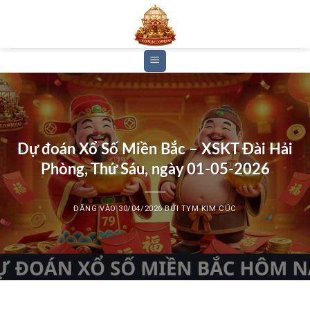
Bỏ
qua
nội
dung
Dự đoán Xổ Số Miền Bắc – XSKT Đài Hải
Phòng, Thứ Sáu, ngày 01-05-2026
ĐĂNG VÀO
30/04/2026
BỞI
TYM KIM CÚC