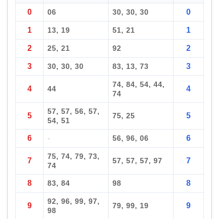
0
06
30, 30, 30
0
1
13, 19
51, 21
1
2
25, 21
92
2
3
30, 30, 30
83, 13, 73
3
74, 84, 54, 44,
4
44
4
74
57, 57, 56, 57,
5
75, 25
5
54, 51
6
-
56, 96, 06
6
75, 74, 79, 73,
7
57, 57, 57, 97
7
74
8
83, 84
98
8
92, 96, 99, 97,
9
79, 99, 19
9
98