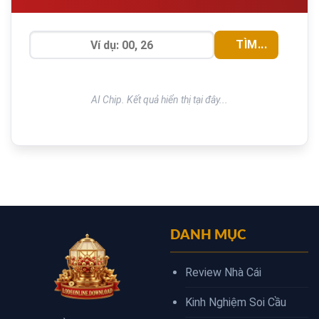
TÌM...
AI Chip. Kết quả hiển thị tại đây...
DANH MỤC
Review Nhà Cái
Kinh Nghiệm Soi Cầu