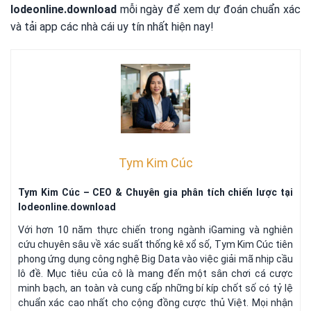
lodeonline.download
mỗi ngày để xem dự đoán chuẩn xác
và tải app các nhà cái uy tín nhất hiện nay!
Tym Kim Cúc
Tym Kim Cúc – CEO & Chuyên gia phân tích chiến lược tại
lodeonline.download
Với hơn 10 năm thực chiến trong ngành iGaming và nghiên
cứu chuyên sâu về xác suất thống kê xổ số, Tym Kim Cúc tiên
phong ứng dụng công nghệ Big Data vào việc giải mã nhịp cầu
lô đề. Mục tiêu của cô là mang đến một sân chơi cá cược
minh bạch, an toàn và cung cấp những bí kíp chốt số có tỷ lệ
chuẩn xác cao nhất cho cộng đồng cược thủ Việt. Mọi nhận