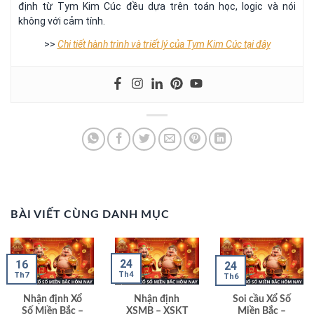
định từ Tym Kim Cúc đều dựa trên toán học, logic và nói
không với cảm tính.
>>
Chi tiết hành trình và triết lý của Tym Kim Cúc tại đây
BÀI VIẾT CÙNG DANH MỤC
24
16
24
Th4
Th7
Th6
Nhận định Xổ
Nhận định
Soi cầu Xổ Số
Số Miền Bắc –
XSMB – XSKT
Miền Bắc –