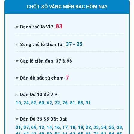
CHỐT SỐ VÀNG MIỀN BẮC HÔM NAY
83
⭐
Bạch thủ lô VIP:
37 - 25
⭐
Song thủ lô thần tài:
⭐
Cặp lô xiên đẹp:
37 & 98
7
⭐
Dàn đề bất tử chạm:
⭐
Dàn Đề 10 Số VIP:
10, 24, 52, 60, 62, 72, 76, 81, 85, 91
⭐
Dàn Đề 36 Số Bất Bại:
01, 07, 09, 12, 14, 16, 17, 18, 19, 22, 33, 34, 35, 38,
41, 42, 43, 48, 50, 54, 61, 63, 65, 66, 74, 81, 84, 85,