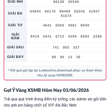
GIẢI NHÌ
86138 45546
64654 68170 88488 82036 41947
GIẢI BA
01670
GIẢI TƯ
4641 0069 4981 8949
GIẢI
9419 5041 6715 4299 8093 2288
NĂM
GIẢI SÁU
741 865 037
GIẢI BẢY
88 90 13 36
* Kết quả giả lập tại Lodeonline.download phục vụ tham khảo
cho kỳ quay 03/06/2026.
Gợi Ý Vàng XSMB Hôm Nay 03/06/2026
Trải qua quá trình đong đếm kỹ lưỡng, các admin xin gửi đến
cho anh em bảng chốt số VIP đài Bắc Ninh: