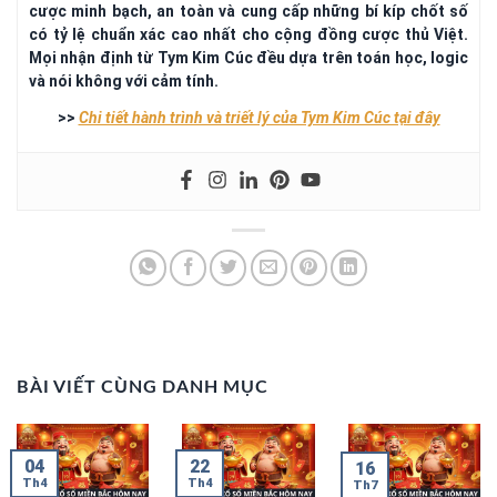
cược minh bạch, an toàn và cung cấp những bí kíp chốt số
có tỷ lệ chuẩn xác cao nhất cho cộng đồng cược thủ Việt.
Mọi nhận định từ Tym Kim Cúc đều dựa trên toán học, logic
và nói không với cảm tính.
>>
Chi tiết hành trình và triết lý của Tym Kim Cúc tại đây
BÀI VIẾT CÙNG DANH MỤC
04
22
16
Th4
Th4
Th7