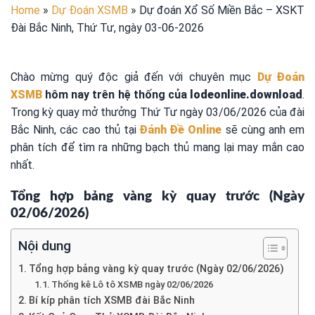
Home
»
Dự Đoán XSMB
»
Dự đoán Xổ Số Miền Bắc – XSKT
Đài Bắc Ninh, Thứ Tư, ngày 03-06-2026
Chào mừng quý độc giả đến với chuyên mục
Dự Đoán
XSMB
hôm nay trên hệ thống của
lodeonline.download
.
Trong kỳ quay mở thưởng Thứ Tư ngày 03/06/2026 của đài
Bắc Ninh, các cao thủ tại
Đánh Đề Online
sẽ cùng anh em
phân tích để tìm ra những bạch thủ mang lại may mắn cao
nhất.
Tổng hợp bảng vàng kỳ quay trước (Ngày
02/06/2026)
Nội dung
Tổng hợp bảng vàng kỳ quay trước (Ngày 02/06/2026)
Thống kê Lô tô XSMB ngày 02/06/2026
Bí kíp phân tích XSMB đài Bắc Ninh