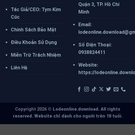
Quận 3, TP. Hồ Chí
Tác Giả/CEO:
Tym Kim
Minh
Cúc
Email:
Chính Sách Bảo Mật
lodeonline.download@gm
Điều Khoản Sử Dụng
Số Điện Thoại:
0938824411
Miễn Trừ Trách Nhiệm
Website:
Liên Hệ
https://lodeonline.downl
Copyright 2026 ©
Lodeonline.download. All rights
reserved. Website chỉ dành cho người trên 18 tuổi.