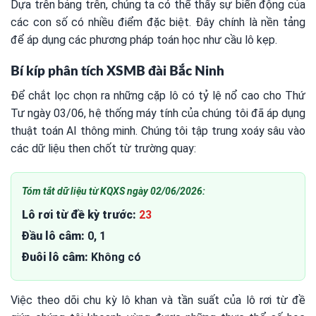
Dựa trên bảng trên, chúng ta có thể thấy sự biến động của
các con số có nhiều điểm đặc biệt. Đây chính là nền tảng
để áp dụng các phương pháp toán học như cầu lô kẹp.
Bí kíp phân tích XSMB đài Bắc Ninh
Để chắt lọc chọn ra những cặp lô có tỷ lệ nổ cao cho Thứ
Tư ngày 03/06, hệ thống máy tính của chúng tôi đã áp dụng
thuật toán AI thông minh. Chúng tôi tập trung xoáy sâu vào
các dữ liệu then chốt từ trường quay:
Tóm tắt dữ liệu từ KQXS ngày 02/06/2026:
Lô rơi từ đề kỳ trước:
23
Đầu lô câm:
0, 1
Đuôi lô câm:
Không có
Việc theo dõi chu kỳ lô khan và tần suất của lô rơi từ đề