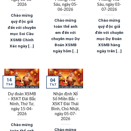
2026
Sáu, ngày 05-
Sáu, ngày 03-
06-2026
07-2026
Chào mừng
Chào mừng
Chào mừng
quý độc giả
toàn thể anh
quý độc giả
đến với chuyên
em đến với
đến với chuyên
mục Soi Cầu
chuyên mục Dự
mục Dự Đoán
XSMB Chính
Đoán XSMB
XSMB hàng
Xác ngày [...]
ngày hôm [...]
ngày trên [...]
14
04
Th4
Th7
Dự đoán XSMB
Nhận định Xổ
– XSKT Đài Bắc
Số Miền Bắc –
Ninh, Thứ Tư,
XSKT Đài Thái
ngày 15-04-
Bình, Chủ Nhật,
2026
ngày 05-07-
2026
Chào mừng
Chào mừng
toàn thể anh