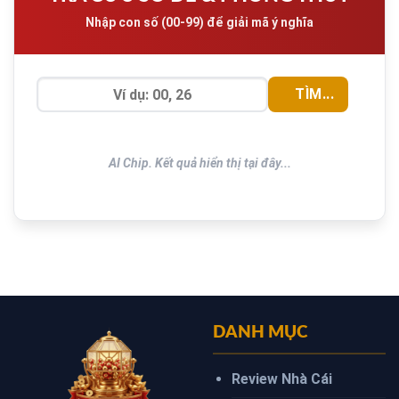
Nhập con số (00-99) để giải mã ý nghĩa
TÌM...
AI Chip. Kết quả hiển thị tại đây...
DANH MỤC
Review Nhà Cái