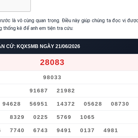
ỳ trước là vô cùng quan trọng. Điều này giúp chúng ta đọc vị đượ
g thống kê để anh em tiện tra cứu:
ĂN CỨ: KQXSMB NGÀY 21/06/2026
28083
98033
91687
21982
94628
56951
14372
05628
08730
8329
0225
5769
1065
6
7740
6743
9491
0137
4981