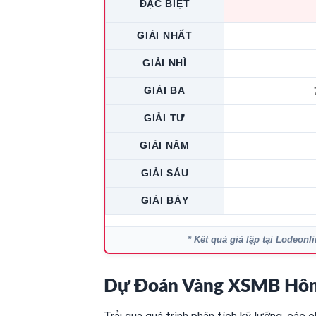
ĐẶC BIỆT
GIẢI NHẤT
GIẢI NHÌ
GIẢI BA
GIẢI TƯ
GIẢI NĂM
GIẢI SÁU
GIẢI BẢY
* Kết quả giả lập tại Lodeon
Dự Đoán Vàng XSMB Hôm