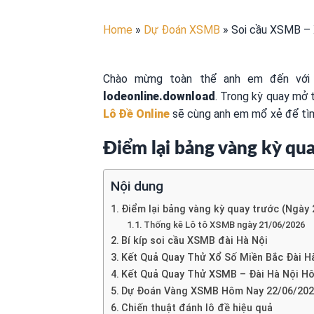
Home
»
Dự Đoán XSMB
»
Soi cầu XSMB – 
Chào mừng toàn thể anh em đến vớ
lodeonline.download
. Trong kỳ quay mở 
Lô Đề Online
sẽ cùng anh em mổ xẻ để tìm 
Điểm lại bảng vàng kỳ qu
Nội dung
Điểm lại bảng vàng kỳ quay trước (Ngày
Thống kê Lô tô XSMB ngày 21/06/2026
Bí kíp soi cầu XSMB đài Hà Nội
Kết Quả Quay Thử Xổ Số Miền Bắc Đài H
Kết Quả Quay Thử XSMB – Đài Hà Nội H
Dự Đoán Vàng XSMB Hôm Nay 22/06/20
Chiến thuật đánh lô đề hiệu quả