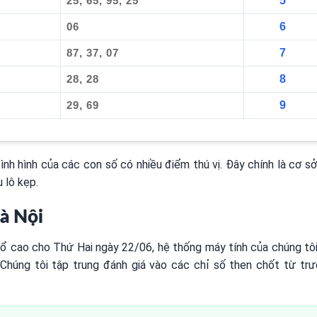
25, 65, 95, 25
5
06
6
87, 37, 07
7
28, 28
8
29, 69
9
ình hình của các con số có nhiều điểm thú vị. Đây chính là cơ s
 lô kẹp.
Hà Nội
nổ cao cho Thứ Hai ngày 22/06, hệ thống máy tính của chúng tô
. Chúng tôi tập trung đánh giá vào các chỉ số then chốt từ tr