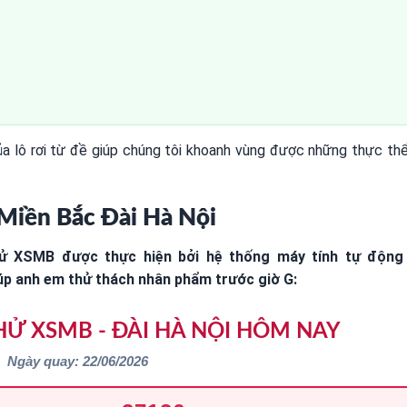
ủa lô rơi từ đề giúp chúng tôi khoanh vùng được những thực th
Miền Bắc Đài Hà Nội
ử XSMB được thực hiện bởi hệ thống máy tính tự động 
iúp anh em thử thách nhân phẩm trước giờ G:
HỬ XSMB - ĐÀI HÀ NỘI HÔM NAY
Ngày quay: 22/06/2026