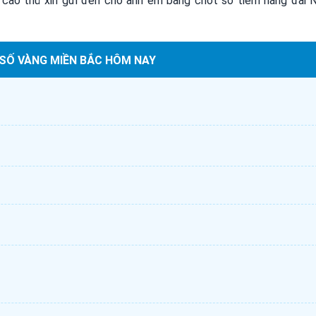
ác cao thủ xin gửi đến cho anh em bảng chốt số tiềm năng đài
SỐ VÀNG MIỀN BẮC HÔM NAY