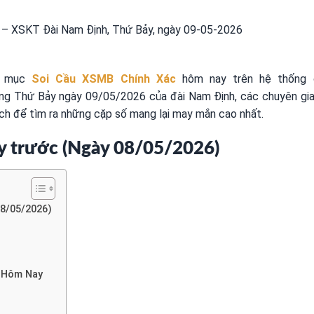
– XSKT Đài Nam Định, Thứ Bảy, ngày 09-05-2026
ên mục
Soi Cầu XSMB Chính Xác
hôm nay trên hệ thống 
ởng Thứ Bảy ngày 09/05/2026 của đài Nam Định, các chuyên gia
ch để tìm ra những cặp số mang lại may mắn cao nhất.
ay trước (Ngày 08/05/2026)
08/05/2026)
 Hôm Nay