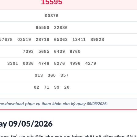
15595
00376
95550 32886
57678 02519 28718 65363 13411 89828
7393 5685 6439 8760
3301 0036 4746 8276 4996 4279
913 360 357
02 71 99 20
line.download phục vụ tham khảo cho kỳ quay 09/05/2026.
ay 09/05/2026