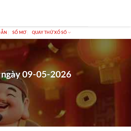
DẪN
SỔ MƠ
QUAY THỬ XỔ SỐ
 ngày 09-05-2026