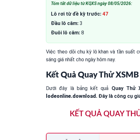
Tóm tắt dữ liệu từ KQXS ngày 08/05/2026:
Lô rơi từ đề kỳ trước:
47
Đầu lô câm:
3
Đuôi lô câm:
8
Việc theo dõi chu kỳ lô khan và tần suất c
sáng giá nhất cho ngày hôm nay.
Kết Quả Quay Thử XSMB
Dưới đây là bảng kết quả
Quay Thử X
lodeonline.download
. Đây là công cụ g
KẾT QUẢ QUAY TH