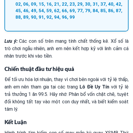
02, 06, 09, 15, 16, 21, 22, 23, 29, 30, 31, 37, 40, 42,
45, 46, 49, 54, 59, 62, 66, 69, 77, 79, 84, 85, 86, 87,
88, 89, 90, 91, 92, 94, 96, 99
Lưu ý:
Các con số trên mang tính chất thống kê. Xổ số là
trò chơi ngẫu nhiên, anh em nên kết hợp kỹ với linh cảm cá
nhân trước khi vào tiền.
Chiến thuật đầu tư hiệu quả
Để tối ưu hóa lợi nhuận, thay vì chơi bên ngoài với tỷ lệ thấp,
anh em nên tham gia tại các trang
Lô Đề
Uy Tín
với tỷ lệ
trả thưởng 1 ăn 99.5. Hãy nhớ: Phân bổ vốn chặt chẽ, tuyệt
đối không tất tay vào một con duy nhất, và biết kiểm soát
tâm lý.
Kết Luận
Hành trình tìm kiếm con số may mắn kỳ quay XSMB Thứ