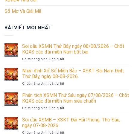
Sổ Mơ Và Giải Mã
BÀI VIẾT MỚI NHẤT
Soi cầu XSMN Thứ Bảy ngày 08/08/2026 – Chốt
KQXS các đài miền Nam bất bại
Chức năng bình luận bị tắt
ở
Soi
cầu
Nhận định Xổ Số Miền Bắc – XSKT Đài Nam Định,
XSMN
Thứ Bảy, ngày 08-08-2026
Thứ
Chức năng bình luận bị tắt
ở
Bảy
Nhận
ngày
định
Phân tích XSMN Thứ Sáu ngày 07/08/2026 – Chốt
08/08/2026
Xổ
–
KQXS các đài miền Nam siêu chuẩn
Số
Chốt
Chức năng bình luận bị tắt
ở
Miền
KQXS
Phân
Bắc
các
tích
Soi cầu XSMB – XSKT Đài Hải Phòng, Thứ Sáu,
–
đài
XSMN
XSKT
ngày 07-08-2026
miền
Thứ
Đài
Nam
Chức năng bình luận bị tắt
ở
Sáu