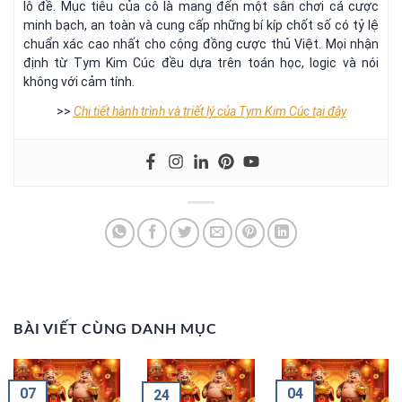
lô đề. Mục tiêu của cô là mang đến một sân chơi cá cược
minh bạch, an toàn và cung cấp những bí kíp chốt số có tỷ lệ
chuẩn xác cao nhất cho cộng đồng cược thủ Việt. Mọi nhận
định từ Tym Kim Cúc đều dựa trên toán học, logic và nói
không với cảm tính.
>>
Chi tiết hành trình và triết lý của Tym Kim Cúc tại đây
BÀI VIẾT CÙNG DANH MỤC
07
04
24