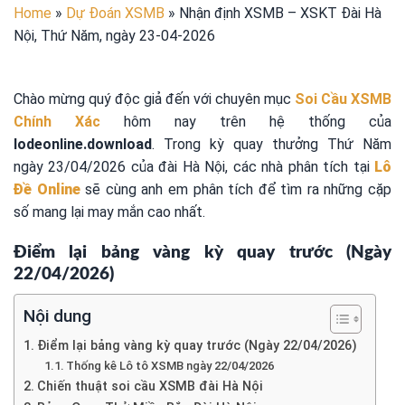
Home
»
Dự Đoán XSMB
»
Nhận định XSMB – XSKT Đài Hà
Nội, Thứ Năm, ngày 23-04-2026
Chào mừng quý độc giả đến với chuyên mục
Soi Cầu XSMB
Chính Xác
hôm nay trên hệ thống của
lodeonline.download
. Trong kỳ quay thưởng Thứ Năm
ngày 23/04/2026 của đài Hà Nội, các nhà phân tích tại
Lô
Đề Online
sẽ cùng anh em phân tích để tìm ra những cặp
số mang lại may mắn cao nhất.
Điểm lại bảng vàng kỳ quay trước (Ngày
22/04/2026)
Nội dung
Điểm lại bảng vàng kỳ quay trước (Ngày 22/04/2026)
Thống kê Lô tô XSMB ngày 22/04/2026
Chiến thuật soi cầu XSMB đài Hà Nội