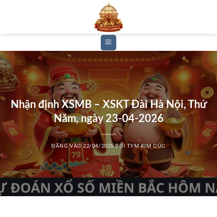
Bỏ
qua
nội
dung
Nhận định XSMB – XSKT Đài Hà Nội, Thứ
Năm, ngày 23-04-2026
ĐĂNG VÀO
22/04/2026
BỞI
TYM KIM CÚC