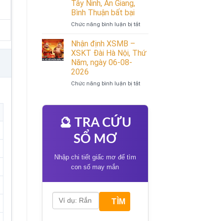
Tây Ninh, An Giang,
miền
Đài
Bình Thuận bất bại
Nam
Hải
siêu
Phòng,
Chức năng bình luận bị tắt
ở
chuẩn
Thứ
Nhận
Sáu,
định
Nhận định XSMB –
ngày
XSMN
XSKT Đài Hà Nội, Thứ
07-
Thứ
Năm, ngày 06-08-
08-
Năm
2026
2026
ngày
06/08/2026
Chức năng bình luận bị tắt
ở
–
Nhận
Soi
định
cầu
XSMB
Tây
–
🔮 TRA CỨU
Ninh,
XSKT
An
Đài
SỔ MƠ
Giang,
Hà
Bình
Nội,
Nhập chi tiết giấc mơ để tìm
Thuận
Thứ
con số may mắn
bất
Năm,
bại
ngày
06-
08-
TÌM
2026