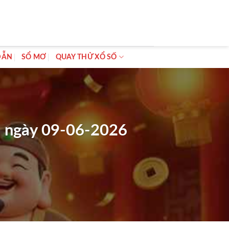
DẪN
SỔ MƠ
QUAY THỬ XỔ SỐ
, ngày 09-06-2026