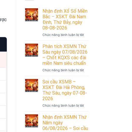
Nhận định Xổ Số Miền
Bắc – XSKT Đài Nam
được
Định, Thứ Bảy, ngày
08-08-2026
Chức năng bình luận bị tắt
ở
Nhận
định
Phân tích XSMN Thứ
Xổ
Sáu ngày 07/08/2026
Số
– Chốt KQXS các đài
Miền
miền Nam siêu chuẩn
Bắc
–
Chức năng bình luận bị tắt
ở
XSKT
Phân
Đài
tích
Soi cầu XSMB –
Nam
XSMN
XSKT Đài Hải Phòng,
Định,
Thứ
Thứ Sáu, ngày 07-08-
Thứ
Sáu
2026
Bảy,
ngày
ngày
07/08/2026
Chức năng bình luận bị tắt
ở
08-
–
Soi
08-
Chốt
cầu
Nhận định XSMN Thứ
2026
KQXS
XSMB
Năm ngày
các
–
06/08/2026 – Soi cầu
đài
XSKT