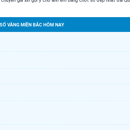
c chuyên gia xin gợi ý cho anh em bảng chốt số đẹp nhất đài Q
SỐ VÀNG MIỀN BẮC HÔM NAY