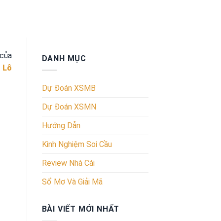
của
DANH MỤC
i
Lô
Dự Đoán XSMB
Dự Đoán XSMN
Hướng Dẫn
Kinh Nghiệm Soi Cầu
Review Nhà Cái
Sổ Mơ Và Giải Mã
BÀI VIẾT MỚI NHẤT