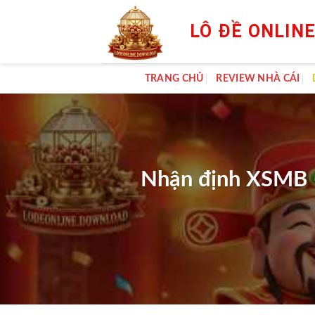
Bỏ
qua
LÔ ĐỀ ONLIN
nội
dung
TRANG CHỦ
REVIEW NHÀ CÁI
Nhận định XSMB –