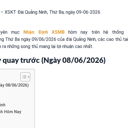
– XSKT Đài Quảng Ninh, Thứ Ba, ngày 09-06-2026
huyên mục
Nhận Định XSMB
hôm nay trên hệ thống 
ởng Thứ Ba ngày 09/06/2026 của đài Quảng Ninh, các cao thủ tạ
ra những song thủ mang lại lợi nhuận cao nhất.
 quay trước (Ngày 08/06/2026)
ày 08/06/2026)
inh
nh Hôm Nay