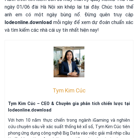
ngày 01/06 đài Hà Nội xin khép lại tại đây. Chúc toàn thể
anh em có một ngày bùng nổ. Đừng quên truy cập
lodeonline.download
mỗi ngày để xem dự đoán chuẩn xác
và tìm kiếm các nhà cái uy tín nhất hiện nay!
Tym Kim Cúc
Tym Kim Cúc – CEO & Chuyên gia phân tích chiến lược tại
lodeonline.download
Với hơn 10 năm thực chiến trong ngành iGaming và nghiên
cứu chuyên sâu về xác suất thống kê xổ số, Tym Kim Cúc tiên
phong ứng dụng công nghệ Big Data vào việc giải mã nhịp cầu