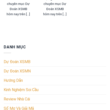
chuyên mục Dự
chuyên mục Dự
Đoán XSMB
Đoán XSMB
hôm nay trên [...]
hôm nay trên [...]
DANH MỤC
Dự Đoán XSMB
Dự Đoán XSMN
Hướng Dẫn
Kinh Nghiệm Soi Cầu
Review Nhà Cái
Sổ Mơ Và Giải Mã