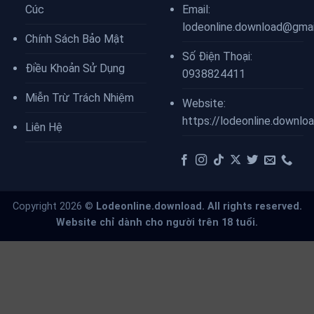
Cúc
Email:
lodeonline.download@gma
Chính Sách Bảo Mật
Số Điện Thoại:
Điều Khoản Sử Dụng
0938824411
Miễn Trừ Trách Nhiệm
Website:
https://lodeonline.downlo
Liên Hệ
Copyright 2026 ©
Lodeonline.download. All rights reserved.
Website chỉ dành cho người trên 18 tuổi.