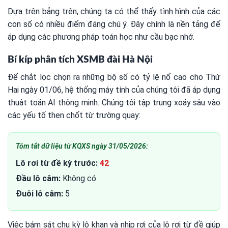
Dựa trên bảng trên, chúng ta có thể thấy tình hình của các
con số có nhiều điểm đáng chú ý. Đây chính là nền tảng để
áp dụng các phương pháp toán học như cầu bạc nhớ.
Bí kíp phân tích XSMB đài Hà Nội
Để chắt lọc chọn ra những bộ số có tỷ lệ nổ cao cho Thứ
Hai ngày 01/06, hệ thống máy tính của chúng tôi đã áp dụng
thuật toán AI thông minh. Chúng tôi tập trung xoáy sâu vào
các yếu tố then chốt từ trường quay:
Tóm tắt dữ liệu từ KQXS ngày 31/05/2026:
Lô rơi từ đề kỳ trước:
42
Đầu lô câm:
Không có
Đuôi lô câm:
5
Việc bám sát chu kỳ lô khan và nhịp rơi của lô rơi từ đề giúp