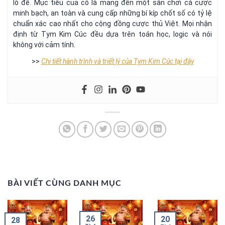
lô đề. Mục tiêu của cô là mang đến một sân chơi cá cược
minh bạch, an toàn và cung cấp những bí kíp chốt số có tỷ lệ
chuẩn xác cao nhất cho cộng đồng cược thủ Việt. Mọi nhận
định từ Tym Kim Cúc đều dựa trên toán học, logic và nói
không với cảm tính.
>>
Chi tiết hành trình và triết lý của Tym Kim Cúc tại đây
BÀI VIẾT CÙNG DANH MỤC
26
20
28