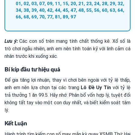
01, 02, 03, 07, 09, 11, 15, 20, 21, 23, 24, 28, 29, 32,
34, 38, 39, 40, 42, 44, 45, 47, 48, 55, 56, 60, 63, 64,
66, 68, 69, 70, 77, 81, 89, 97
Lưu ý:
Các con số trên mang tính chất thống kê. Xổ số là
trò chơi ngẫu nhiên, anh em nên tính toán kỹ với linh cảm cá
nhân trước khi xuống xác.
Bí kíp đầu tư hiệu quả
Để gia tăng lợi nhuận, thay vì chơi bên ngoài với tỷ lệ thấp,
anh em nên lựa chọn tại các trang
Lô Đề
Uy Tín
với tỷ lệ
trả thưởng 1 ăn 99.5. Hãy nhớ: Phân bổ vốn hợp lý, tuyệt đối
không tất tay vào một con duy nhất, và biết kiểm soát tâm
lý.
Kết Luận
Hành trình tìm kiếm con số may mắn kỳ quay XSMB Thứ Hai