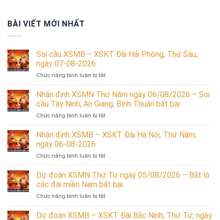
BÀI VIẾT MỚI NHẤT
Soi cầu XSMB – XSKT Đài Hải Phòng, Thứ Sáu,
ngày 07-08-2026
Chức năng bình luận bị tắt
ở
Soi
cầu
Nhận định XSMN Thứ Năm ngày 06/08/2026 – Soi
XSMB
cầu Tây Ninh, An Giang, Bình Thuận bất bại
–
Chức năng bình luận bị tắt
ở
XSKT
Nhận
Đài
định
Nhận định XSMB – XSKT Đài Hà Nội, Thứ Năm,
Hải
XSMN
Phòng,
ngày 06-08-2026
Thứ
Thứ
Chức năng bình luận bị tắt
ở
Năm
Sáu,
Nhận
ngày
ngày
định
Dự đoán XSMN Thứ Tư ngày 05/08/2026 – Bắt lô
06/08/2026
07-
XSMB
–
các đài miền Nam bất bại
08-
–
Soi
2026
Chức năng bình luận bị tắt
ở
XSKT
cầu
Dự
Đài
Tây
đoán
Dự đoán XSMB – XSKT Đài Bắc Ninh, Thứ Tư, ngày
Hà
Ninh,