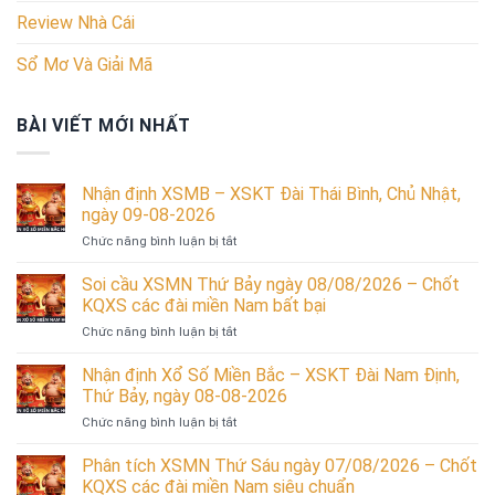
Review Nhà Cái
Sổ Mơ Và Giải Mã
BÀI VIẾT MỚI NHẤT
Nhận định XSMB – XSKT Đài Thái Bình, Chủ Nhật,
ngày 09-08-2026
Chức năng bình luận bị tắt
ở
Nhận
định
Soi cầu XSMN Thứ Bảy ngày 08/08/2026 – Chốt
XSMB
KQXS các đài miền Nam bất bại
–
Chức năng bình luận bị tắt
ở
XSKT
Soi
Đài
cầu
Nhận định Xổ Số Miền Bắc – XSKT Đài Nam Định,
Thái
XSMN
Bình,
Thứ Bảy, ngày 08-08-2026
Thứ
Chủ
Chức năng bình luận bị tắt
ở
Bảy
Nhật,
Nhận
ngày
ngày
định
Phân tích XSMN Thứ Sáu ngày 07/08/2026 – Chốt
08/08/2026
09-
Xổ
–
KQXS các đài miền Nam siêu chuẩn
08-