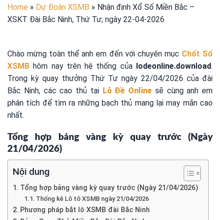
Home
»
Dự Đoán XSMB
»
Nhận định Xổ Số Miền Bắc –
XSKT Đài Bắc Ninh, Thứ Tư, ngày 22-04-2026
Chào mừng toàn thể anh em đến với chuyên mục
Chốt Số
XSMB
hôm nay trên hệ thống của
lodeonline.download
.
Trong kỳ quay thưởng Thứ Tư ngày 22/04/2026 của đài
Bắc Ninh, các cao thủ tại
Lô Đề Online
sẽ cùng anh em
phân tích để tìm ra những bạch thủ mang lại may mắn cao
nhất.
Tổng hợp bảng vàng kỳ quay trước (Ngày
21/04/2026)
Nội dung
Tổng hợp bảng vàng kỳ quay trước (Ngày 21/04/2026)
Thống kê Lô tô XSMB ngày 21/04/2026
Phương pháp bắt lô XSMB đài Bắc Ninh