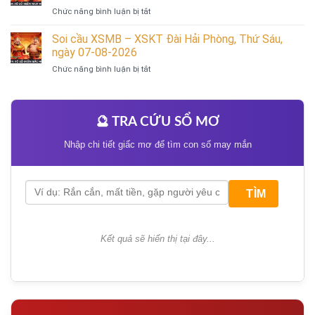
Số
Chốt
2026
Chức năng bình luận bị tắt
ở
Miền
KQXS
Phân
Bắc
các
tích
Soi cầu XSMB – XSKT Đài Hải Phòng, Thứ Sáu,
–
đài
XSMN
XSKT
ngày 07-08-2026
miền
Thứ
Đài
Nam
Chức năng bình luận bị tắt
ở
Sáu
Nam
bất
Soi
ngày
Định,
bại
cầu
07/08/2026
Thứ
XSMB
–
Bảy,
–
Chốt
🔮 TRA CỨU SỔ MƠ
ngày
XSKT
KQXS
08-
Đài
các
Nhập chi tiết giấc mơ để tìm con số may mắn
08-
Hải
đài
2026
Phòng,
miền
Thứ
Nam
Sáu,
siêu
TÌM
ngày
chuẩn
07-
08-
2026
Kết quả sẽ hiển thị tại đây...