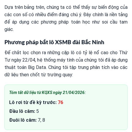
Dựa trên bảng trên, chúng ta có thể thấy sự biến động của
các con số có nhiều điểm đáng chú ý. Đây chính là nền tảng
để áp dụng các phương pháp toán học như soi cầu tam
giác.
Phương pháp bắt lô XSMB đài Bắc Ninh
Để chắt lọc chọn ra những cặp lô có tỷ lệ nổ cao cho Thứ
Tư ngày 22/04, hệ thống máy tính của chúng tôi đã áp dụng
thuật toán Big Data. Chúng tôi tập trung phân tích vào các
dữ liệu then chốt từ trường quay:
Tóm tắt dữ liệu từ KQXS ngày 21/04/2026:
Lô rơi từ đề kỳ trước:
76
Đầu lô câm:
5
Đuôi lô câm:
7, 8