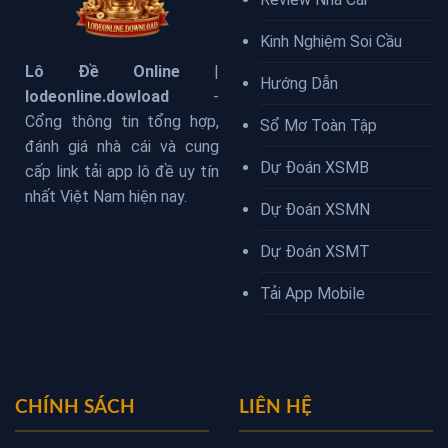
Kinh Nghiệm Soi Cầu
Lô Đề Online
|
Hướng Dẫn
lodeonline.dowload
-
Cổng thông tin tổng hợp,
Sổ Mơ Toàn Tập
đánh giá nhà cái và cung
Dự Đoán XSMB
cấp link tải app lô đề uy tín
nhất Việt Nam hiện nay.
Dự Đoán XSMN
Dự Đoán XSMT
Tải App Mobile
CHÍNH SÁCH
LIÊN HỆ