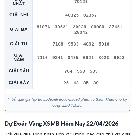
70123
NHẤT
GIẢI NHÌ
40325 02357
81076 39521 29029 69089 37451
GIẢI BA
28342
GIẢI TƯ
7168 9533 4692 5018
GIẢI
7116 9241 6485 6921 8026 9923
NĂM
GIẢI SÁU
764 958 589
GIẢI BẢY
25 48 85 39
* Kết quả giả lập tại Lodeonline.download phục vụ tham khảo cho kỳ
quay 22/04/2026.
Dự Đoán Vàng XSMB Hôm Nay 22/04/2026
Trải qua quá trình phân tích kỹ lưỡng, các cao thủ xin chia