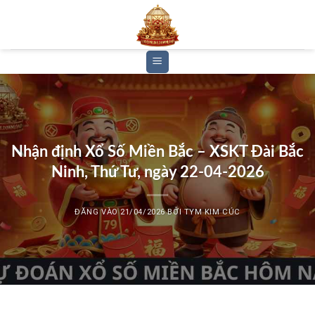
Bỏ
qua
nội
dung
Nhận định Xổ Số Miền Bắc – XSKT Đài Bắc
Ninh, Thứ Tư, ngày 22-04-2026
ĐĂNG VÀO
21/04/2026
BỞI
TYM KIM CÚC