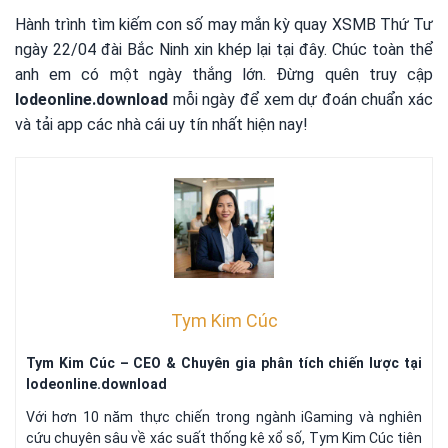
Hành trình tìm kiếm con số may mắn kỳ quay XSMB Thứ Tư
ngày 22/04 đài Bắc Ninh xin khép lại tại đây. Chúc toàn thể
anh em có một ngày thắng lớn. Đừng quên truy cập
lodeonline.download
mỗi ngày để xem dự đoán chuẩn xác
và tải app các nhà cái uy tín nhất hiện nay!
Tym Kim Cúc
Tym Kim Cúc – CEO & Chuyên gia phân tích chiến lược tại
lodeonline.download
Với hơn 10 năm thực chiến trong ngành iGaming và nghiên
cứu chuyên sâu về xác suất thống kê xổ số, Tym Kim Cúc tiên