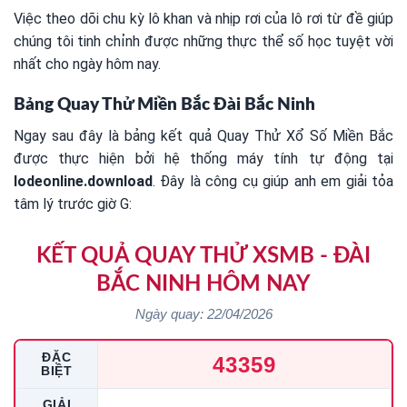
Việc theo dõi chu kỳ lô khan và nhịp rơi của lô rơi từ đề giúp
chúng tôi tinh chỉnh được những thực thể số học tuyệt vời
nhất cho ngày hôm nay.
Bảng Quay Thử Miền Bắc Đài Bắc Ninh
Ngay sau đây là bảng kết quả Quay Thử Xổ Số Miền Bắc
được thực hiện bởi hệ thống máy tính tự động tại
lodeonline.download
. Đây là công cụ giúp anh em giải tỏa
tâm lý trước giờ G:
KẾT QUẢ QUAY THỬ XSMB - ĐÀI
BẮC NINH HÔM NAY
Ngày quay: 22/04/2026
ĐẶC
43359
BIỆT
GIẢI