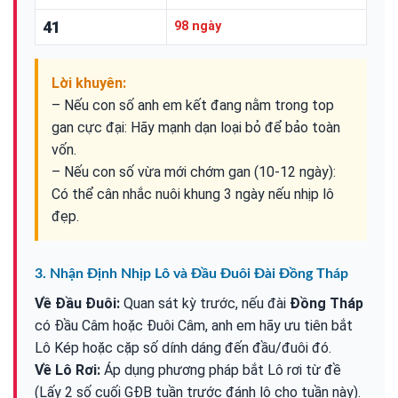
41
98 ngày
Lời khuyên:
– Nếu con số anh em kết đang nằm trong top
gan cực đại: Hãy mạnh dạn loại bỏ để bảo toàn
vốn.
– Nếu con số vừa mới chớm gan (10-12 ngày):
Có thể cân nhắc nuôi khung 3 ngày nếu nhịp lô
đẹp.
3. Nhận Định Nhịp Lô và Đầu Đuôi Đài Đồng Tháp
Về Đầu Đuôi:
Quan sát kỳ trước, nếu đài
Đồng Tháp
có Đầu Câm hoặc Đuôi Câm, anh em hãy ưu tiên bắt
Lô Kép hoặc cặp số dính dáng đến đầu/đuôi đó.
Về Lô Rơi:
Áp dụng phương pháp bắt Lô rơi từ đề
(Lấy 2 số cuối GĐB tuần trước đánh lô cho tuần này).