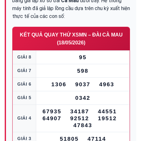
bảng giả lập xổ số đài
Cà Mau
dưới đây. Hệ thống
máy tính đã giả lập lồng cầu dựa trên chu kỳ xuất hiện
thực tế của các con số:
KẾT QUẢ QUAY THỬ XSMN – ĐÀI CÀ MAU
(18/05/2026)
95
GIẢI 8
598
GIẢI 7
1306
9037
4963
GIẢI 6
0342
GIẢI 5
67935
34187
44551
64907
92512
19512
GIẢI 4
47843
51805
47114
GIẢI 3