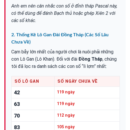
Anh em nên cân nhắc con số ở đỉnh tháp Pascal này,
có thể dùng để đánh Bạch thủ hoặc ghép Xiên 2 với
các số khác.
2. Thống Kê Lô Gan Đài Đồng Tháp (Các Số Lâu
Chưa Về)
Cạm bẫy lớn nhất của người chơi là nuôi phải những
con Lô Gan (Lô Khan). Đối với đài
Đồng Tháp
, chúng
tôi đã lọc ra danh sách các con số “lì lợm” nhất:
SỐ LÔ GAN
SỐ NGÀY CHƯA VỀ
42
119 ngày
63
119 ngày
70
112 ngày
83
105 ngày