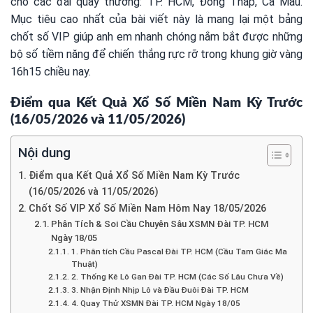
cho các đài quay thưởng: TP. HCM, Đồng Tháp, Cà Mau.
Mục tiêu cao nhất của bài viết này là mang lại một bảng
chốt số VIP giúp anh em nhanh chóng nắm bắt được những
bộ số tiềm năng để chiến thắng rực rỡ trong khung giờ vàng
16h15 chiều nay.
Điểm qua Kết Quả Xổ Số Miền Nam Kỳ Trước
(16/05/2026 và 11/05/2026)
Nội dung
Điểm qua Kết Quả Xổ Số Miền Nam Kỳ Trước
(16/05/2026 và 11/05/2026)
Chốt Số VIP Xổ Số Miền Nam Hôm Nay 18/05/2026
Phân Tích & Soi Cầu Chuyên Sâu XSMN Đài TP. HCM
Ngày 18/05
1. Phân tích Cầu Pascal Đài TP. HCM (Cầu Tam Giác Ma
Thuật)
2. Thống Kê Lô Gan Đài TP. HCM (Các Số Lâu Chưa Về)
3. Nhận Định Nhịp Lô và Đầu Đuôi Đài TP. HCM
4. Quay Thử XSMN Đài TP. HCM Ngày 18/05