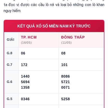
ta đọc vị được các cầu lô rơi và loại bỏ những con lô khan
nguy hiểm.
KẾT QUẢ XỔ SỐ MIỀN NAM KỲ TRƯỚC
TP. HCM
ĐỒNG THÁP
GIẢI
(16/05)
(11/05)
G.8
06
08
G.7
172
101
1440
8086
G.6
5694
5721
1358
0071
G.5
0346
5258