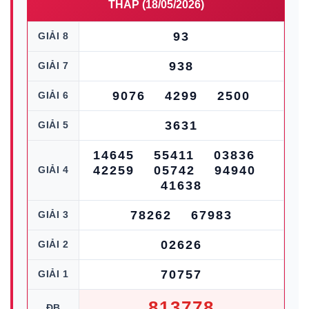
THÁP (18/05/2026)
93
GIẢI 8
938
GIẢI 7
9076
4299
2500
GIẢI 6
3631
GIẢI 5
14645
55411
03836
42259
05742
94940
GIẢI 4
41638
78262
67983
GIẢI 3
02626
GIẢI 2
70757
GIẢI 1
813778
ĐB