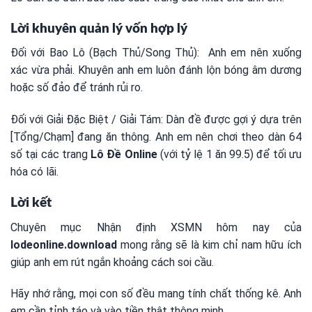
Lời khuyên quản lý vốn hợp lý
Đối với Bao Lô (Bạch Thủ/Song Thủ): Anh em nên xuống
xác vừa phải. Khuyên anh em luôn đánh lộn bóng âm dương
hoặc số đảo để tránh rủi ro.
Đối với Giải Đặc Biệt / Giải Tám: Dàn đề được gợi ý dựa trên
[Tổng/Chạm] đang ăn thông. Anh em nên chơi theo dàn 64
số tại các trang
Lô Đề Online
(với tỷ lệ 1 ăn 99.5) để tối ưu
hóa có lãi.
Lời kết
Chuyên mục Nhận định XSMN hôm nay của
lodeonline.download
mong rằng sẽ là kim chỉ nam hữu ích
giúp anh em rút ngắn khoảng cách soi cầu.
Hãy nhớ rằng, mọi con số đều mang tính chất thống kê. Anh
em cần tỉnh táo và vào tiền thật thông minh.