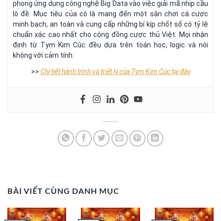
phong ứng dụng công nghệ Big Data vào việc giải mã nhịp cầu
lô đề. Mục tiêu của cô là mang đến một sân chơi cá cược
minh bạch, an toàn và cung cấp những bí kíp chốt số có tỷ lệ
chuẩn xác cao nhất cho cộng đồng cược thủ Việt. Mọi nhận
định từ Tym Kim Cúc đều dựa trên toán học, logic và nói
không với cảm tính.
>>
Chi tiết hành trình và triết lý của Tym Kim Cúc tại đây
BÀI VIẾT CÙNG DANH MỤC