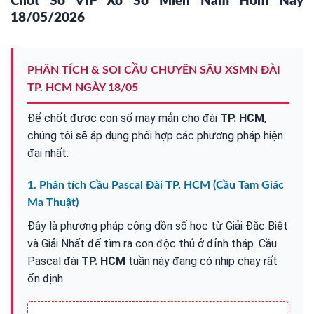
Chốt Số VIP Xổ Số Miền Nam Hôm Nay
18/05/2026
PHÂN TÍCH & SOI CẦU CHUYÊN SÂU XSMN ĐÀI
TP. HCM NGÀY 18/05
Để chốt được con số may mắn cho đài
TP. HCM
,
chúng tôi sẽ áp dụng phối hợp các phương pháp hiện
đại nhất:
1. Phân tích Cầu Pascal Đài TP. HCM (Cầu Tam Giác
Ma Thuật)
Đây là phương pháp cộng dồn số học từ Giải Đặc Biệt
và Giải Nhất để tìm ra con độc thủ ở đỉnh tháp. Cầu
Pascal đài
TP. HCM
tuần này đang có nhịp chạy rất
ổn định.