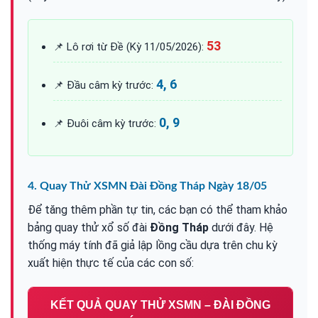
53
📌 Lô rơi từ Đề (Kỳ 11/05/2026):
4, 6
📌 Đầu câm kỳ trước:
0, 9
📌 Đuôi câm kỳ trước:
4. Quay Thử XSMN Đài Đồng Tháp Ngày 18/05
Để tăng thêm phần tự tin, các bạn có thể tham khảo
bảng quay thử xổ số đài
Đồng Tháp
dưới đây. Hệ
thống máy tính đã giả lập lồng cầu dựa trên chu kỳ
xuất hiện thực tế của các con số:
KẾT QUẢ QUAY THỬ XSMN – ĐÀI ĐỒNG