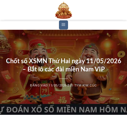
Bỏ
qua
nội
dung
Chốt số XSMN Thứ Hai ngày 11/05/2026
– Bắt lô các đài miền Nam VIP
ĐĂNG VÀO
11/05/2026
BỞI
TYM KIM CÚC