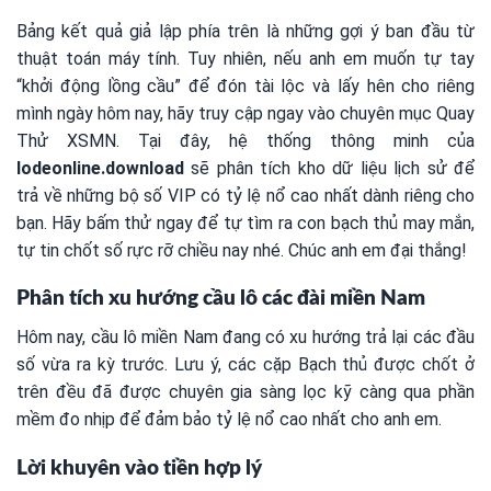
Bảng kết quả giả lập phía trên là những gợi ý ban đầu từ
thuật toán máy tính. Tuy nhiên, nếu anh em muốn tự tay
“khởi động lồng cầu” để đón tài lộc và lấy hên cho riêng
mình ngày hôm nay, hãy truy cập ngay vào chuyên mục Quay
Thử XSMN. Tại đây, hệ thống thông minh của
lodeonline.download
sẽ phân tích kho dữ liệu lịch sử để
trả về những bộ số VIP có tỷ lệ nổ cao nhất dành riêng cho
bạn. Hãy bấm thử ngay để tự tìm ra con bạch thủ may mắn,
tự tin chốt số rực rỡ chiều nay nhé. Chúc anh em đại thắng!
Phân tích xu hướng cầu lô các đài miền Nam
Hôm nay, cầu lô miền Nam đang có xu hướng trả lại các đầu
số vừa ra kỳ trước. Lưu ý, các cặp Bạch thủ được chốt ở
trên đều đã được chuyên gia sàng lọc kỹ càng qua phần
mềm đo nhịp để đảm bảo tỷ lệ nổ cao nhất cho anh em.
Lời khuyên vào tiền hợp lý