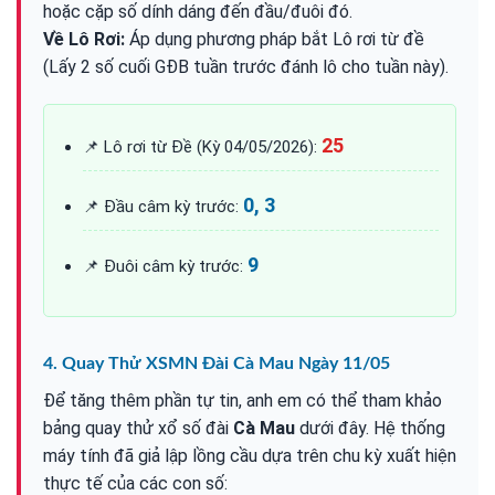
hoặc cặp số dính dáng đến đầu/đuôi đó.
Về Lô Rơi:
Áp dụng phương pháp bắt Lô rơi từ đề
(Lấy 2 số cuối GĐB tuần trước đánh lô cho tuần này).
25
📌 Lô rơi từ Đề (Kỳ 04/05/2026):
0, 3
📌 Đầu câm kỳ trước:
9
📌 Đuôi câm kỳ trước:
4. Quay Thử XSMN Đài Cà Mau Ngày 11/05
Để tăng thêm phần tự tin, anh em có thể tham khảo
bảng quay thử xổ số đài
Cà Mau
dưới đây. Hệ thống
máy tính đã giả lập lồng cầu dựa trên chu kỳ xuất hiện
thực tế của các con số: