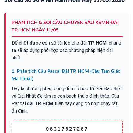
Soi Cầu Xổ Số Miền Nam Hôm Nay 11/05/2026
PHÂN TÍCH & SOI CẦU CHUYÊN SÂU XSMN ĐÀI
TP. HCM NGÀY 11/05
Để chốt được con số tài lộc cho đài
TP. HCM
, chúng
ta sẽ áp dụng phối hợp các phương pháp hiện đại
nhất:
1. Phân tích Cầu Pascal Đài TP. HCM (Cầu Tam Giác
Ma Thuật)
Đây là phương pháp cộng dồn số học từ Giải Đặc Biệt
và Giải Nhất để tìm ra con bạch thủ ở đỉnh tháp. Cầu
Pascal đài
TP. HCM
tuần này đang có nhịp chạy rất
ổn định.
06317827267