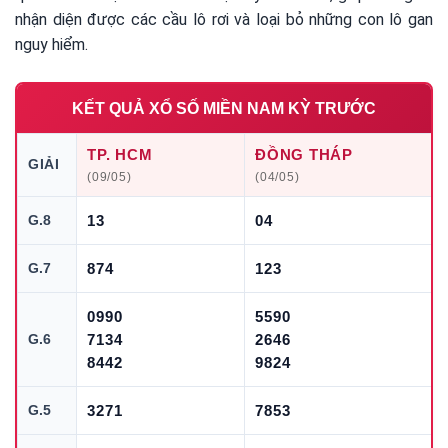
nhận diện được các cầu lô rơi và loại bỏ những con lô gan
nguy hiểm.
KẾT QUẢ XỔ SỐ MIỀN NAM KỲ TRƯỚC
TP. HCM
ĐỒNG THÁP
GIẢI
(09/05)
(04/05)
G.8
13
04
G.7
874
123
0990
5590
G.6
7134
2646
8442
9824
G.5
3271
7853