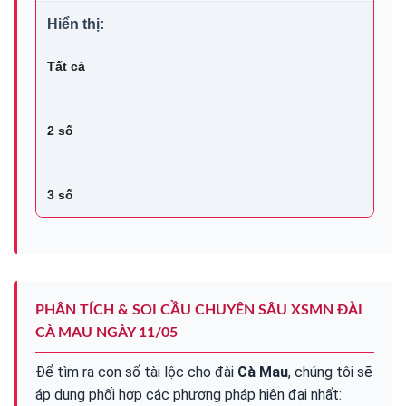
Hiển thị:
Tất cả
2 số
3 số
PHÂN TÍCH & SOI CẦU CHUYÊN SÂU XSMN ĐÀI
CÀ MAU NGÀY 11/05
Để tìm ra con số tài lộc cho đài
Cà Mau
, chúng tôi sẽ
áp dụng phối hợp các phương pháp hiện đại nhất: