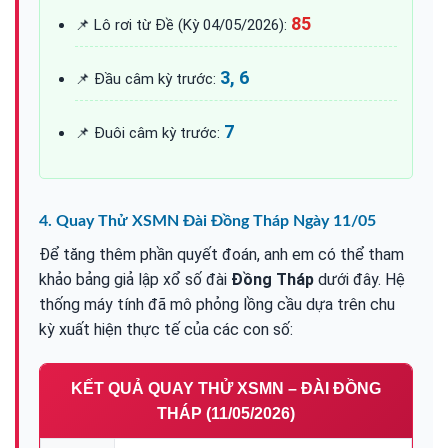
85
📌 Lô rơi từ Đề (Kỳ 04/05/2026):
3, 6
📌 Đầu câm kỳ trước:
7
📌 Đuôi câm kỳ trước:
4. Quay Thử XSMN Đài Đồng Tháp Ngày 11/05
Để tăng thêm phần quyết đoán, anh em có thể tham
khảo bảng giả lập xổ số đài
Đồng Tháp
dưới đây. Hệ
thống máy tính đã mô phỏng lồng cầu dựa trên chu
kỳ xuất hiện thực tế của các con số:
KẾT QUẢ QUAY THỬ XSMN – ĐÀI ĐỒNG
THÁP (11/05/2026)