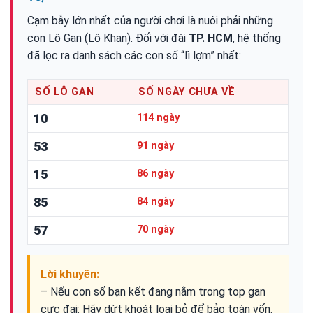
Cạm bẫy lớn nhất của người chơi là nuôi phải những
con Lô Gan (Lô Khan). Đối với đài
TP. HCM
, hệ thống
đã lọc ra danh sách các con số “lì lợm” nhất:
SỐ LÔ GAN
SỐ NGÀY CHƯA VỀ
10
114 ngày
53
91 ngày
15
86 ngày
85
84 ngày
57
70 ngày
Lời khuyên:
– Nếu con số bạn kết đang nằm trong top gan
cực đại: Hãy dứt khoát loại bỏ để bảo toàn vốn.