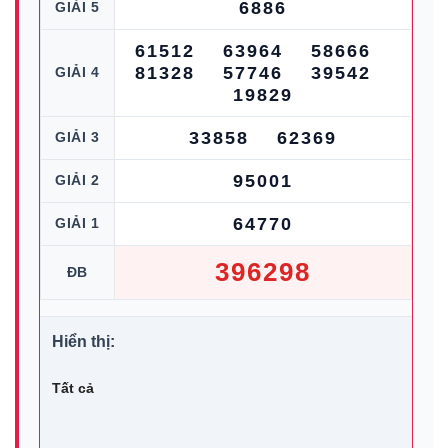
6886
GIẢI 5
61512
63964
58666
81328
57746
39542
GIẢI 4
19829
33858
62369
GIẢI 3
95001
GIẢI 2
64770
GIẢI 1
396298
ĐB
Hiển thị:
Tất cả