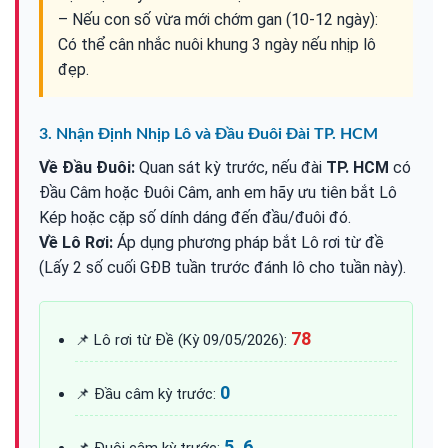
– Nếu con số vừa mới chớm gan (10-12 ngày):
Có thể cân nhắc nuôi khung 3 ngày nếu nhịp lô
đẹp.
3. Nhận Định Nhịp Lô và Đầu Đuôi Đài TP. HCM
Về Đầu Đuôi:
Quan sát kỳ trước, nếu đài
TP. HCM
có
Đầu Câm hoặc Đuôi Câm, anh em hãy ưu tiên bắt Lô
Kép hoặc cặp số dính dáng đến đầu/đuôi đó.
Về Lô Rơi:
Áp dụng phương pháp bắt Lô rơi từ đề
(Lấy 2 số cuối GĐB tuần trước đánh lô cho tuần này).
78
📌 Lô rơi từ Đề (Kỳ 09/05/2026):
0
📌 Đầu câm kỳ trước:
5, 6
📌 Đuôi câm kỳ trước: