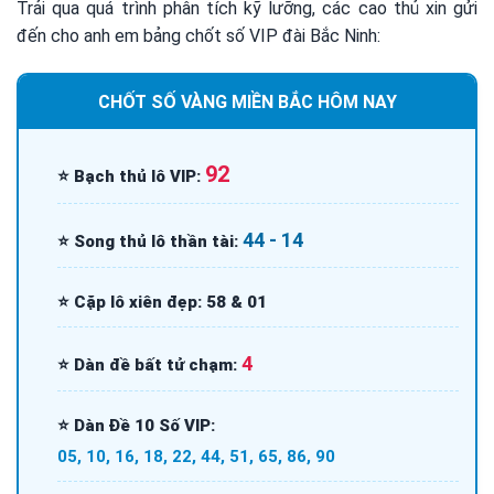
Trải qua quá trình phân tích kỹ lưỡng, các cao thủ xin gửi
đến cho anh em bảng chốt số VIP đài Bắc Ninh:
CHỐT SỐ VÀNG MIỀN BẮC HÔM NAY
92
⭐
Bạch thủ lô VIP:
44 - 14
⭐
Song thủ lô thần tài:
⭐
Cặp lô xiên đẹp:
58 & 01
4
⭐
Dàn đề bất tử chạm:
⭐
Dàn Đề 10 Số VIP:
05, 10, 16, 18, 22, 44, 51, 65, 86, 90