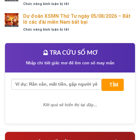
Thứ
Nam
Chức năng bình luận bị tắt
ở
Năm
Sáu,
siêu
Nhận
ngày
ngày
chuẩn
định
Dự đoán XSMN Thứ Tư ngày 05/08/2026 – Bắt
06/08/2026
07-
XSMB
–
lô các đài miền Nam bất bại
08-
–
Soi
2026
Chức năng bình luận bị tắt
ở
XSKT
cầu
Dự
Đài
Tây
đoán
Hà
Ninh,
XSMN
Nội,
An
Thứ
Thứ
🔮 TRA CỨU SỔ MƠ
Giang,
Tư
Năm,
Bình
ngày
ngày
Nhập chi tiết giấc mơ để tìm con số may mắn
Thuận
05/08/2026
06-
bất
–
08-
bại
Bắt
2026
lô
TÌM
các
đài
miền
Nam
Kết quả sẽ hiển thị tại đây...
bất
bại