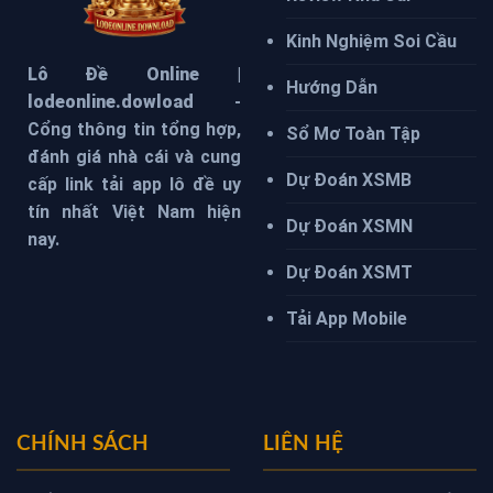
Kinh Nghiệm Soi Cầu
Lô Đề Online
|
Hướng Dẫn
lodeonline.dowload
-
Cổng thông tin tổng hợp,
Sổ Mơ Toàn Tập
đánh giá nhà cái và cung
Dự Đoán XSMB
cấp link tải app lô đề uy
tín nhất Việt Nam hiện
Dự Đoán XSMN
nay.
Dự Đoán XSMT
Tải App Mobile
CHÍNH SÁCH
LIÊN HỆ