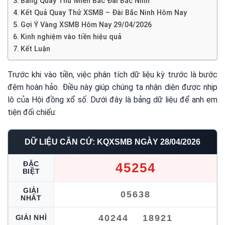
Bảng Quay Thử Miền Bắc Đài Bắc Ninh
Kết Quả Quay Thử XSMB – Đài Bắc Ninh Hôm Nay
Gợi Ý Vàng XSMB Hôm Nay 29/04/2026
Kinh nghiệm vào tiền hiệu quả
Kết Luận
Trước khi vào tiền, việc phân tích dữ liệu kỳ trước là bước
đệm hoàn hảo. Điều này giúp chúng ta nhận diện được nhịp
lô của Hội đồng xổ số. Dưới đây là bảng dữ liệu để anh em
tiện đối chiếu:
DỮ LIỆU CĂN CỨ: KQXSMB NGÀY 28/04/2026
ĐẶC
45254
BIỆT
GIẢI
05638
NHẤT
40244
18921
GIẢI NHÌ