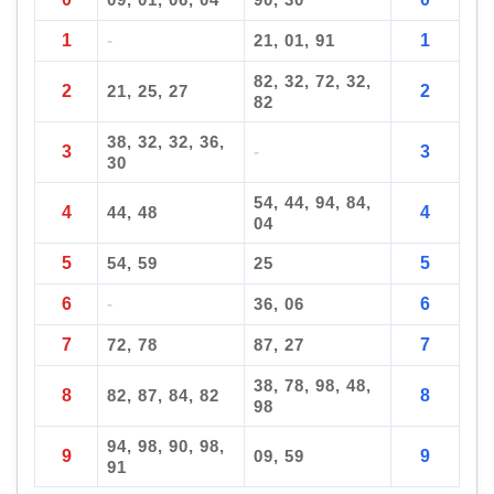
1
-
21, 01, 91
1
82, 32, 72, 32,
2
21, 25, 27
2
82
38, 32, 32, 36,
3
-
3
30
54, 44, 94, 84,
4
44, 48
4
04
5
54, 59
25
5
6
-
36, 06
6
7
72, 78
87, 27
7
38, 78, 98, 48,
8
82, 87, 84, 82
8
98
94, 98, 90, 98,
9
09, 59
9
91