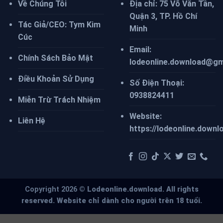
Về Chúng Tôi
Địa chỉ:
75 Võ Văn Tần,
Quận 3, TP. Hồ Chí
Tác Giả/CEO:
Tym Kim
Minh
Cúc
Email:
Chính Sách Bảo Mật
lodeonline.download@gm
Điều Khoản Sử Dụng
Số Điện Thoại:
0938824411
Miễn Trừ Trách Nhiệm
Website:
Liên Hệ
https://lodeonline.downl
Copyright 2026 ©
Lodeonline.download. All rights
reserved. Website chỉ dành cho người trên 18 tuổi.