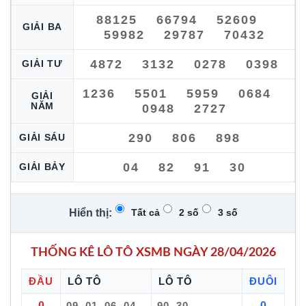
88125
66794
52609
GIẢI BA
59982
29787
70432
4872
3132
0278
0398
GIẢI TƯ
1236
5501
5959
0684
GIẢI
NĂM
0948
2727
290
806
898
GIẢI SÁU
04
82
91
30
GIẢI BẢY
Hiển thị:
Tất cả
2 số
3 số
THỐNG KÊ LÔ TÔ XSMB NGÀY 28/04/2026
ĐẦU
LÔ TÔ
LÔ TÔ
ĐUÔI
0
09, 01, 06, 04
90, 30
0