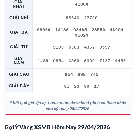
GIẢI
41006
NHẤT
GIẢI NHÌ
85546 27708
98969 18136 03495 23550 48004
GIẢI BA
91029
GIẢI TƯ
9199 5383 4367 0597
GIẢI
1489 0854 3966 6300 7137 4459
NĂM
GIẢI SÁU
854 899 745
GIẢI BẢY
91 23 90 17
* Kết quả giả lập tại Lodeonline.download phục vụ tham khảo
cho kỳ quay 29/04/2026.
Gợi Ý Vàng XSMB Hôm Nay 29/04/2026