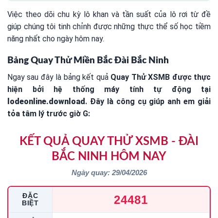
Việc theo dõi chu kỳ lô khan và tần suất của lô rơi từ đề
giúp chúng tôi tinh chỉnh được những thực thể số học tiềm
năng nhất cho ngày hôm nay.
Bảng Quay Thử Miền Bắc Đài Bắc Ninh
Ngay sau đây là bảng kết quả
Quay Thử XSMB được thực
hiện bởi hệ thống máy tính tự động tại
lodeonline.download
. Đây là công cụ giúp anh em giải
tỏa tâm lý trước giờ G:
KẾT QUẢ QUAY THỬ XSMB - ĐÀI
BẮC NINH HÔM NAY
Ngày quay: 29/04/2026
ĐẶC
24481
BIỆT