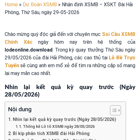
Home
»
Dự Đoán XSMB
»
Nhận định XSMB – XSKT Đài Hải
Phòng, Thứ Sáu, ngày 29-05-2026
Chào mừng quý độc giả đến với chuyên mục
Soi Cầu XSMB
Chính Xác
ngày hôm nay trên hệ thống của
lodeonline.download
. Trong kỳ quay thưởng Thứ Sáu ngày
29/05/2026 của đài Hải Phòng, các cao thủ tại
Lô Đề Trực
Tuyến
sẽ cùng anh em mổ xẻ để tìm ra những cặp số mang
lại may mắn cao nhất.
Nhìn lại kết quả kỳ quay trước (Ngày
28/05/2026)
Nội dung
Nhìn lại kết quả kỳ quay trước (Ngày 28/05/2026)
Thống kê Lô tô XSMB ngày 28/05/2026
Bí kíp phân tích XSMB đài Hải Phòng