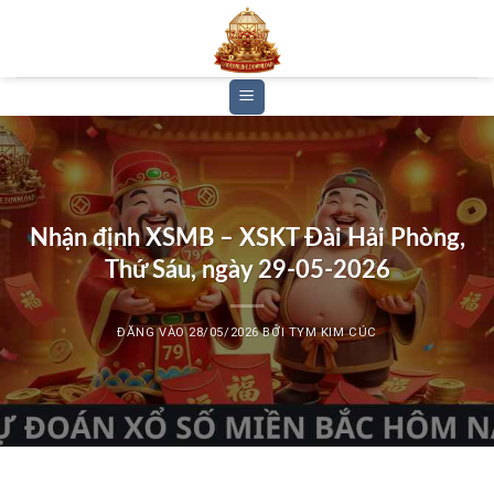
Bỏ
qua
nội
dung
Nhận định XSMB – XSKT Đài Hải Phòng,
Thứ Sáu, ngày 29-05-2026
ĐĂNG VÀO
28/05/2026
BỞI
TYM KIM CÚC