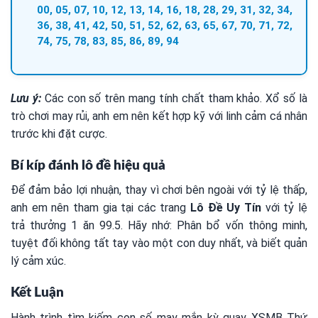
00, 05, 07, 10, 12, 13, 14, 16, 18, 28, 29, 31, 32, 34,
36, 38, 41, 42, 50, 51, 52, 62, 63, 65, 67, 70, 71, 72,
74, 75, 78, 83, 85, 86, 89, 94
Lưu ý:
Các con số trên mang tính chất tham khảo. Xổ số là
trò chơi may rủi, anh em nên kết hợp kỹ với linh cảm cá nhân
trước khi đặt cược.
Bí kíp đánh lô đề hiệu quả
Để đảm bảo lợi nhuận, thay vì chơi bên ngoài với tỷ lệ thấp,
anh em nên tham gia tại các trang
Lô Đề
Uy Tín
với tỷ lệ
trả thưởng 1 ăn 99.5. Hãy nhớ: Phân bổ vốn thông minh,
tuyệt đối không tất tay vào một con duy nhất, và biết quản
lý cảm xúc.
Kết Luận
Hành trình tìm kiếm con số may mắn kỳ quay XSMB Thứ