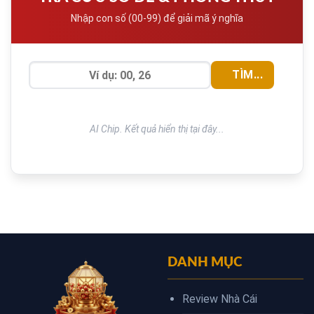
Nhập con số (00-99) để giải mã ý nghĩa
TÌM...
AI Chip. Kết quả hiển thị tại đây...
DANH MỤC
Review Nhà Cái