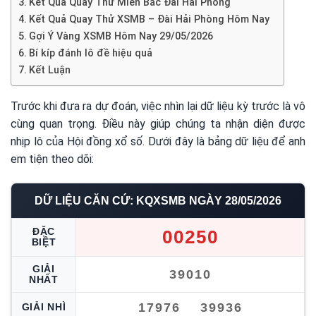
Kết Quả Quay Thử Miền Bắc Đài Hải Phòng
Kết Quả Quay Thử XSMB – Đài Hải Phòng Hôm Nay
Gợi Ý Vàng XSMB Hôm Nay 29/05/2026
Bí kíp đánh lô đề hiệu quả
Kết Luận
Trước khi đưa ra dự đoán, việc nhìn lại dữ liệu kỳ trước là vô
cùng quan trọng. Điều này giúp chúng ta nhận diện được
nhịp lô của Hội đồng xổ số. Dưới đây là bảng dữ liệu để anh
em tiện theo dõi:
DỮ LIỆU CĂN CỨ: KQXSMB NGÀY 28/05/2026
ĐẶC
00250
BIỆT
GIẢI
39010
NHẤT
17976
39936
GIẢI NHÌ