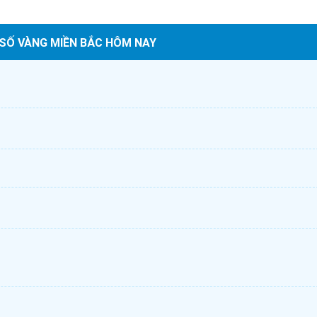
SỐ VÀNG MIỀN BẮC HÔM NAY