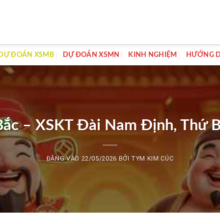
E
DỰ ĐOÁN XSMB
DỰ ĐOÁN XSMN
KINH NGHIỆM
HƯỚNG 
Bắc – XSKT Đài Nam Định, Thứ 
ĐĂNG VÀO
22/05/2026
BỞI
TYM KIM CÚC