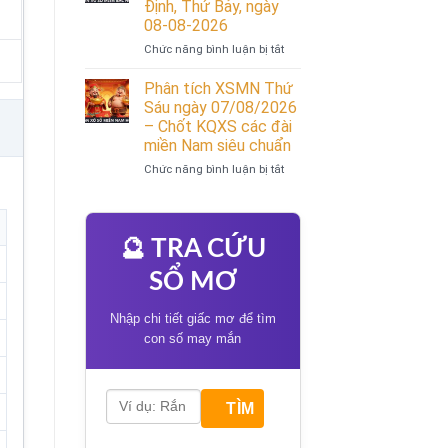
Định, Thứ Bảy, ngày
09-
Bảy
08-08-2026
08-
ngày
2026
08/08/2026
Chức năng bình luận bị tắt
ở
–
Nhận
Chốt
định
Phân tích XSMN Thứ
KQXS
Xổ
Sáu ngày 07/08/2026
các
Số
– Chốt KQXS các đài
đài
Miền
miền Nam siêu chuẩn
miền
Bắc
Nam
–
Chức năng bình luận bị tắt
ở
bất
XSKT
Phân
bại
Đài
tích
Nam
XSMN
Định,
Thứ
🔮 TRA CỨU
Thứ
Sáu
Bảy,
ngày
SỔ MƠ
ngày
07/08/2026
08-
–
Nhập chi tiết giấc mơ để tìm
08-
Chốt
con số may mắn
2026
KQXS
các
đài
miền
TÌM
Nam
siêu
chuẩn