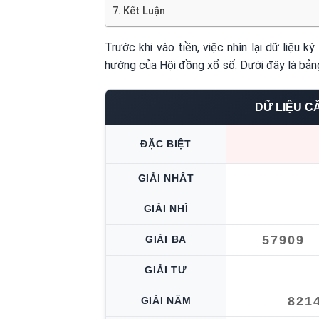
Kết Luận
Trước khi vào tiền, việc nhìn lại dữ liệu 
hướng của Hội đồng xổ số. Dưới đây là bản
DỮ LIỆU C
ĐẶC BIỆT
GIẢI NHẤT
GIẢI NHÌ
57909
GIẢI BA
GIẢI TƯ
821
GIẢI NĂM