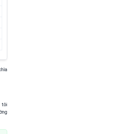
chìa
 tôi
ường