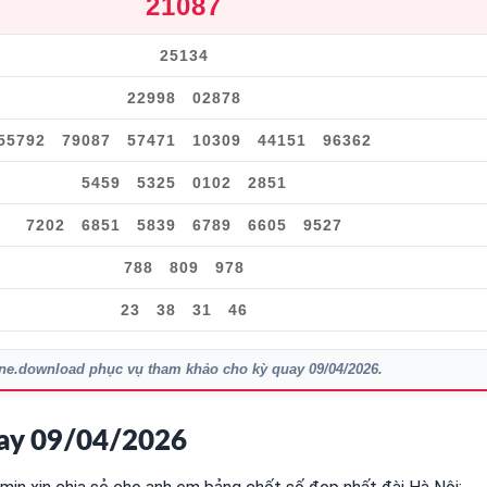
21087
25134
22998 02878
55792 79087 57471 10309 44151 96362
5459 5325 0102 2851
7202 6851 5839 6789 6605 9527
788 809 978
23 38 31 46
line.download phục vụ tham khảo cho kỳ quay 09/04/2026.
ay 09/04/2026