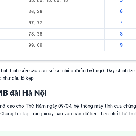
35, 85, 45, 65, 45
5
26, 26
6
97, 77
7
78, 38
8
99, 09
9
tình hình của các con số có nhiều điểm bất ngờ. Đây chính là 
 như cầu lô kẹp.
B đài Hà Nội
ệ nổ cao cho Thứ Năm ngày 09/04, hệ thống máy tính của chúng
 Chúng tôi tập trung xoáy sâu vào các dữ liệu then chốt từ tr