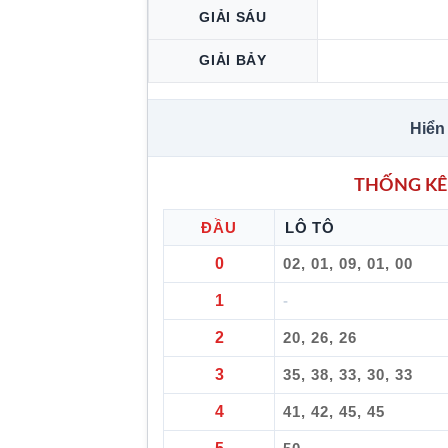
GIẢI SÁU
GIẢI BẢY
Hiển 
THỐNG KÊ 
ĐẦU
LÔ TÔ
0
02, 01, 09, 01, 00
1
-
2
20, 26, 26
3
35, 38, 33, 30, 33
4
41, 42, 45, 45