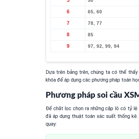
5
50
6
65, 60
7
78, 77
8
85
9
97, 92, 99, 94
Dựa trên bảng trên, chúng ta có thể thấy 
khóa để áp dụng các phương pháp toán học
Phương pháp soi cầu XSM
Để chắt lọc chọn ra những cặp lô có tỷ l
đã áp dụng thuật toán xác suất thống kê.
quay: