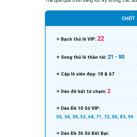
Trải qua quá trình sàng lọc kỹ lưỡng, các a
CHỐT 
22
⭐
Bạch thủ lô VIP:
21 - 90
⭐
Song thủ lô thần tài:
⭐
Cặp lô xiên đẹp:
18 & 67
2
⭐
Dàn đề bất tử chạm:
⭐
Dàn Đề 10 Số VIP:
05, 34, 39, 52, 68, 71, 72, 80, 83, 99
⭐
Dàn Đề 36 Số Bất Bại: