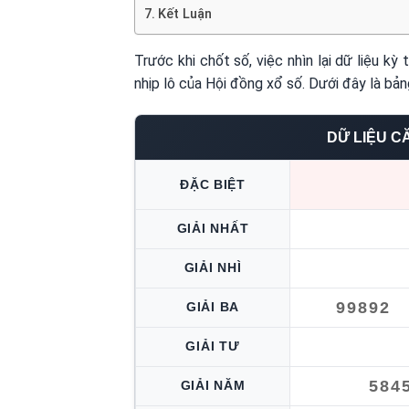
Kết Luận
Trước khi chốt số, việc nhìn lại dữ liệu k
nhịp lô của Hội đồng xổ số. Dưới đây là bản
DỮ LIỆU C
ĐẶC BIỆT
GIẢI NHẤT
GIẢI NHÌ
99892
GIẢI BA
GIẢI TƯ
584
GIẢI NĂM