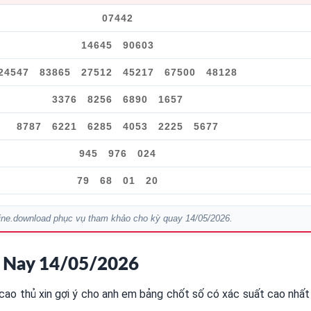
07442
14645 90603
24547 83865 27512 45217 67500 48128
3376 8256 6890 1657
8787 6221 6285 4053 2225 5677
945 976 024
79 68 01 20
nline.download phục vụ tham khảo cho kỳ quay 14/05/2026.
 Nay 14/05/2026
cao thủ xin gợi ý cho anh em bảng chốt số có xác suất cao nhất