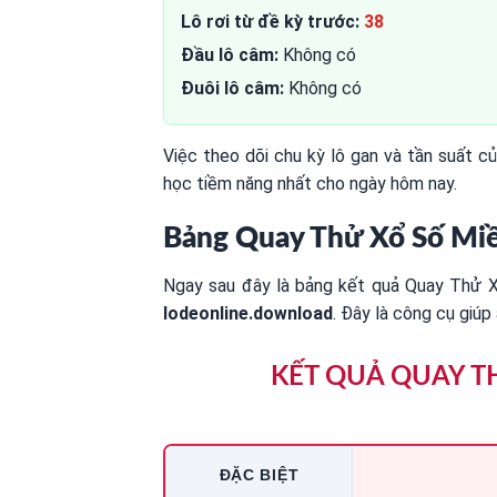
Lô rơi từ đề kỳ trước:
38
Đầu lô câm:
Không có
Đuôi lô câm:
Không có
Việc theo dõi chu kỳ lô gan và tần suất c
học tiềm năng nhất cho ngày hôm nay.
Bảng Quay Thử Xổ Số Miề
Ngay sau đây là bảng kết quả Quay Thử X
lodeonline.download
. Đây là công cụ giú
KẾT QUẢ QUAY T
ĐẶC BIỆT