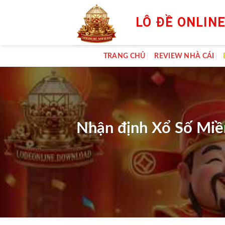
Bỏ
qua
LÔ ĐỀ ONLIN
nội
dung
TRANG CHỦ
REVIEW NHÀ CÁI
Nhận định Xổ Số Miề