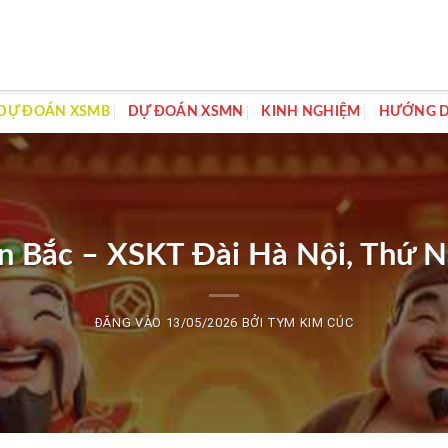
E
DỰ ĐOÁN XSMB
DỰ ĐOÁN XSMN
KINH NGHIỆM
HƯỚNG 
n Bắc – XSKT Đài Hà Nội, Thứ 
ĐĂNG VÀO
13/05/2026
BỞI
TYM KIM CÚC