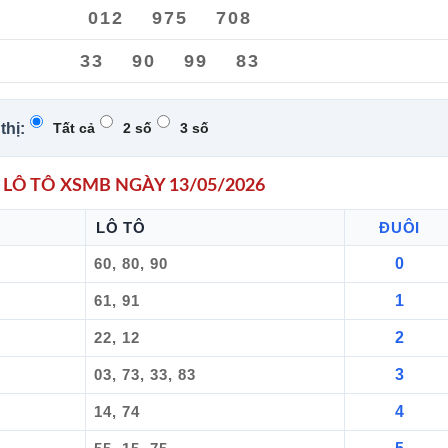
012
975
708
33
90
99
83
thị:
Tất cả
2 số
3 số
LÔ TÔ XSMB NGÀY 13/05/2026
LÔ TÔ
ĐUÔI
60, 80, 90
0
61, 91
1
22, 12
2
03, 73, 33, 83
3
14, 74
4