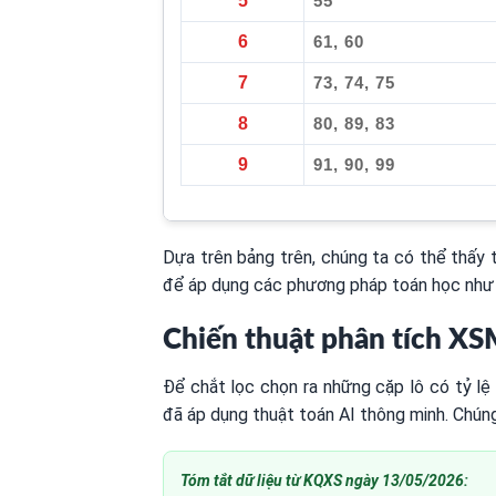
5
55
6
61, 60
7
73, 74, 75
8
80, 89, 83
9
91, 90, 99
Dựa trên bảng trên, chúng ta có thể thấy t
để áp dụng các phương pháp toán học như 
Chiến thuật phân tích XS
Để chắt lọc chọn ra những cặp lô có tỷ l
đã áp dụng thuật toán AI thông minh. Chúng
Tóm tắt dữ liệu từ KQXS ngày 13/05/2026: