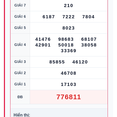
210
GIẢI 7
6187
7222
7804
GIẢI 6
8023
GIẢI 5
41476
98683
68107
42901
50018
38058
GIẢI 4
33369
85855
46120
GIẢI 3
46708
GIẢI 2
17103
GIẢI 1
776811
ĐB
Hiển thị: