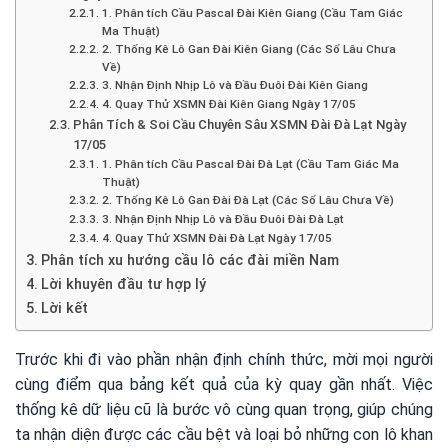
1. Phân tích Cầu Pascal Đài Kiên Giang (Cầu Tam Giác
Ma Thuật)
2. Thống Kê Lô Gan Đài Kiên Giang (Các Số Lâu Chưa
Về)
3. Nhận Định Nhịp Lô và Đầu Đuôi Đài Kiên Giang
4. Quay Thử XSMN Đài Kiên Giang Ngày 17/05
Phân Tích & Soi Cầu Chuyên Sâu XSMN Đài Đà Lạt Ngày
17/05
1. Phân tích Cầu Pascal Đài Đà Lạt (Cầu Tam Giác Ma
Thuật)
2. Thống Kê Lô Gan Đài Đà Lạt (Các Số Lâu Chưa Về)
3. Nhận Định Nhịp Lô và Đầu Đuôi Đài Đà Lạt
4. Quay Thử XSMN Đài Đà Lạt Ngày 17/05
Phân tích xu hướng cầu lô các đài miền Nam
Lời khuyên đầu tư hợp lý
Lời kết
Trước khi đi vào phần nhận định chính thức, mời mọi người
cùng điểm qua bảng kết quả của kỳ quay gần nhất. Việc
thống kê dữ liệu cũ là bước vô cùng quan trọng, giúp chúng
ta nhận diện được các cầu bệt và loại bỏ những con lô khan