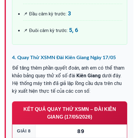
3
📌 Đầu câm kỳ trước:
5, 6
📌 Đuôi câm kỳ trước:
4. Quay Thử XSMN Đài Kiên Giang Ngày 17/05
Để tăng thêm phần quyết đoán, anh em có thể tham
khảo bảng quay thử xổ số đài
Kiên Giang
dưới đây.
Hệ thống máy tính đã giả lập lồng cầu dựa trên chu
kỳ xuất hiện thực tế của các con số:
KẾT QUẢ QUAY THỬ XSMN – ĐÀI KIÊN
GIANG (17/05/2026)
89
GIẢI 8