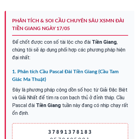
PHÂN TÍCH & SOI CẦU CHUYÊN SÂU XSMN ĐÀI
TIỀN GIANG NGÀY 17/05
Để chốt được con số tài lộc cho đài
Tiền Giang
,
chúng tôi sẽ áp dụng phối hợp các phương pháp hiện
đại nhất:
1. Phân tích Cầu Pascal Đài Tiền Giang (Cầu Tam
Giác Ma Thuật)
Đây là phương pháp cộng dồn số học từ Giải Đặc Biệt
và Giải Nhất để tìm ra con bạch thủ ở đỉnh tháp. Cầu
Pascal đài
Tiền Giang
tuần này đang có nhịp chạy rất
ổn định.
37891378183