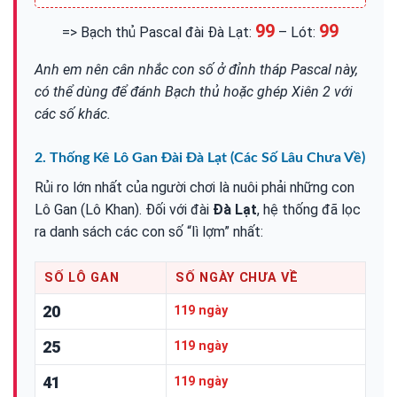
99
99
=> Bạch thủ Pascal đài Đà Lạt:
– Lót:
Anh em nên cân nhắc con số ở đỉnh tháp Pascal này,
có thể dùng để đánh Bạch thủ hoặc ghép Xiên 2 với
các số khác.
2. Thống Kê Lô Gan Đài Đà Lạt (Các Số Lâu Chưa Về)
Rủi ro lớn nhất của người chơi là nuôi phải những con
Lô Gan (Lô Khan). Đối với đài
Đà Lạt
, hệ thống đã lọc
ra danh sách các con số “lì lợm” nhất:
SỐ LÔ GAN
SỐ NGÀY CHƯA VỀ
20
119 ngày
25
119 ngày
41
119 ngày