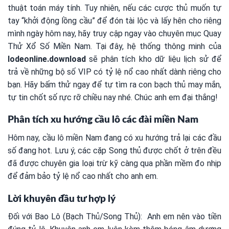
thuật toán máy tính. Tuy nhiên, nếu các cược thủ muốn tự
tay “khởi động lồng cầu” để đón tài lộc và lấy hên cho riêng
mình ngày hôm nay, hãy truy cập ngay vào chuyên mục Quay
Thử Xổ Số Miền Nam. Tại đây, hệ thống thông minh của
lodeonline.download
sẽ phân tích kho dữ liệu lịch sử để
trả về những bộ số VIP có tỷ lệ nổ cao nhất dành riêng cho
bạn. Hãy bấm thử ngay để tự tìm ra con bạch thủ may mắn,
tự tin chốt số rực rỡ chiều nay nhé. Chúc anh em đại thắng!
Phân tích xu hướng cầu lô các đài miền Nam
Hôm nay, cầu lô miền Nam đang có xu hướng trả lại các đầu
số đang hot. Lưu ý, các cặp Song thủ được chốt ở trên đều
đã được chuyên gia loại trừ kỹ càng qua phần mềm đo nhịp
để đảm bảo tỷ lệ nổ cao nhất cho anh em.
Lời khuyên đầu tư hợp lý
Đối với Bao Lô (Bạch Thủ/Song Thủ): Anh em nên vào tiền