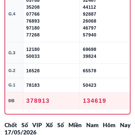
05788
52467
35208
44112
G.4
07766
92887
76893
26068
97180
46797
77268
57940
12180
69698
G.3
50033
39824
G.2
16528
65578
G.1
78183
50423
378913
134619
ĐB
Chốt Số VIP Xổ Số Miền Nam Hôm Nay
17/05/2026