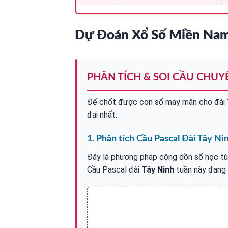
Dự Đoán Xổ Số Miền Na
PHÂN TÍCH & SOI CẦU CHUY
Để chốt được con số may mắn cho đài
đại nhất:
1. Phân tích Cầu Pascal Đài Tây N
Đây là phương pháp cộng dồn số học từ G
Cầu Pascal đài
Tây Ninh
tuần này đang 