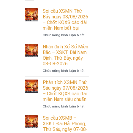
Soi cầu XSMN Thứ
Bảy ngày 08/08/2026
– Chốt KQXS các đài
miền Nam bất bại
Chức năng bình luận bị tắt
ở
Soi
cầu
Nhận định Xổ Số Miền
XSMN
Bắc – XSKT Đài Nam
Thứ
Định, Thứ Bảy, ngày
Bảy
08-08-2026
ngày
08/08/2026
Chức năng bình luận bị tắt
ở
–
Nhận
Chốt
định
Phân tích XSMN Thứ
KQXS
Xổ
Sáu ngày 07/08/2026
các
Số
– Chốt KQXS các đài
đài
Miền
miền Nam siêu chuẩn
miền
Bắc
Nam
–
Chức năng bình luận bị tắt
ở
bất
XSKT
Phân
bại
Đài
tích
Soi cầu XSMB –
Nam
XSMN
XSKT Đài Hải Phòng,
Định,
Thứ
Thứ Sáu, ngày 07-08-
Thứ
Sáu