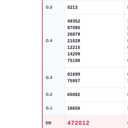
G.5
0213
49352
87085
26879
G.4
21028
12215
14299
75198
91699
G.3
75957
G.2
65082
G.1
16656
472012
ĐB