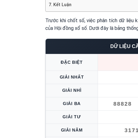
Kết Luận
Trước khi chốt số, việc phân tích dữ liệu 
của Hội đồng xổ số. Dưới đây là bảng thống
DỮ LIỆU C
ĐẶC BIỆT
GIẢI NHẤT
GIẢI NHÌ
88828
GIẢI BA
GIẢI TƯ
317
GIẢI NĂM