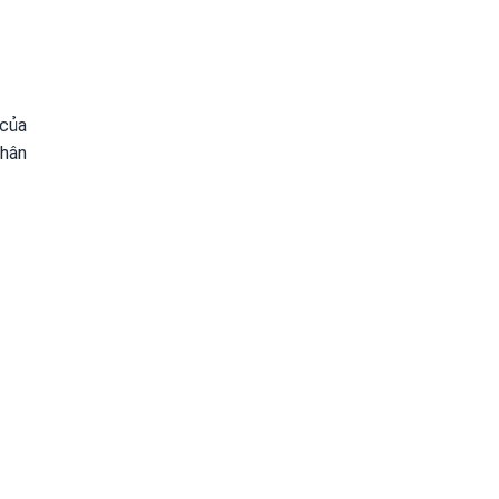
của
phân