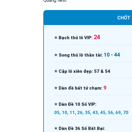
Quảng Ninh:
CHỐT 
24
⭐
Bạch thủ lô VIP:
10 - 44
⭐
Song thủ lô thần tài:
⭐
Cặp lô xiên đẹp:
57 & 54
9
⭐
Dàn đề bất tử chạm:
⭐
Dàn Đề 10 Số VIP:
05, 10, 11, 26, 35, 43, 45, 56, 69, 70
⭐
Dàn Đề 36 Số Bất Bại: