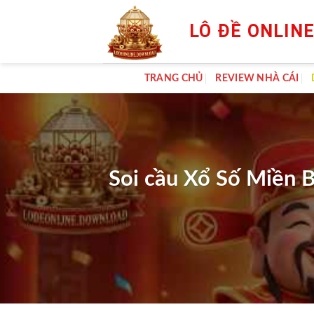
Bỏ
qua
LÔ ĐỀ ONLIN
nội
dung
TRANG CHỦ
REVIEW NHÀ CÁI
Soi cầu Xổ Số Miền 