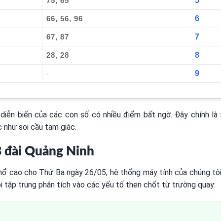
75, 65
5
66, 56, 96
6
67, 87
7
28, 28
8
-
9
 diễn biến của các con số có nhiều điểm bất ngờ. Đây chính là
 như soi cầu tam giác.
B đài Quảng Ninh
 nổ cao cho Thứ Ba ngày 26/05, hệ thống máy tính của chúng tô
i tập trung phân tích vào các yếu tố then chốt từ trường quay: