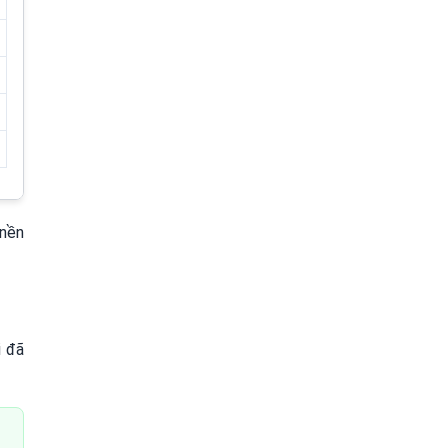
 nền
i đã