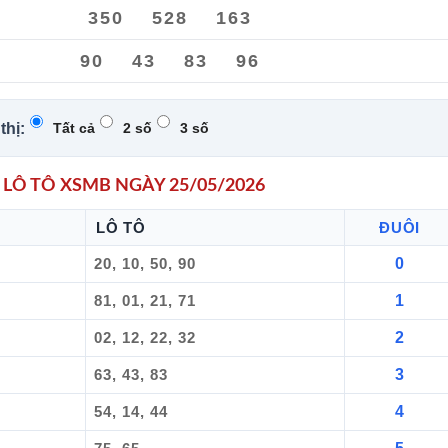
350
528
163
90
43
83
96
thị:
Tất cả
2 số
3 số
LÔ TÔ XSMB NGÀY 25/05/2026
LÔ TÔ
ĐUÔI
20, 10, 50, 90
0
81, 01, 21, 71
1
02, 12, 22, 32
2
63, 43, 83
3
54, 14, 44
4