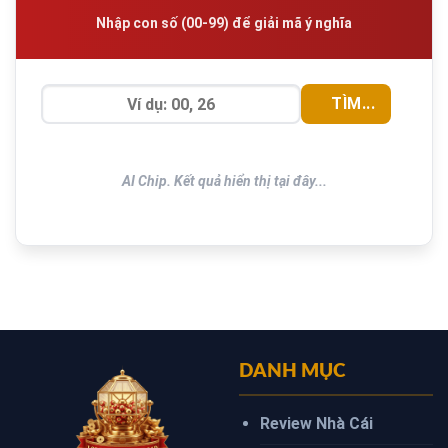
Nhập con số (00-99) để giải mã ý nghĩa
TÌM...
AI Chip. Kết quả hiển thị tại đây...
DANH MỤC
Review Nhà Cái