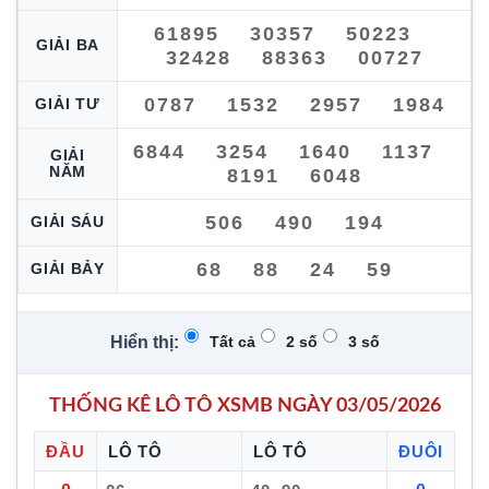
61895
30357
50223
GIẢI BA
32428
88363
00727
0787
1532
2957
1984
GIẢI TƯ
6844
3254
1640
1137
GIẢI
NĂM
8191
6048
506
490
194
GIẢI SÁU
68
88
24
59
GIẢI BẢY
Hiển thị:
Tất cả
2 số
3 số
THỐNG KÊ LÔ TÔ XSMB NGÀY 03/05/2026
ĐẦU
LÔ TÔ
LÔ TÔ
ĐUÔI