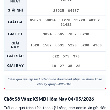
NHẤT
GIẢI NHÌ
28035 64987
65823 50034 51270 19728 48192
GIẢI BA
51482
GIẢI TƯ
3624 6565 7652 8298
GIẢI
1520 1587 8591 5229 5286 4909
NĂM
GIẢI SÁU
022 575 976
GIẢI BẢY
18 27 35 28
* Kết quả giả lập tại Lodeonline.download phục vụ tham khảo
cho kỳ quay 04/05/2026.
Chốt Số Vàng XSMB Hôm Nay 04/05/2026
Trải qua quá trình tính toán kỹ lưỡng, các admin xin gửi đến