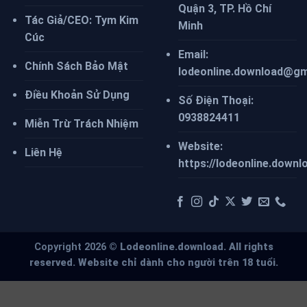
Quận 3, TP. Hồ Chí
Tác Giả/CEO:
Tym Kim
Minh
Cúc
Email:
Chính Sách Bảo Mật
lodeonline.download@gm
Điều Khoản Sử Dụng
Số Điện Thoại:
0938824411
Miễn Trừ Trách Nhiệm
Website:
Liên Hệ
https://lodeonline.downl
Copyright 2026 ©
Lodeonline.download. All rights
reserved. Website chỉ dành cho người trên 18 tuổi.