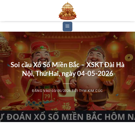
Bỏ
qua
nội
dung
Soi cầu Xổ Số Miền Bắc – XSKT Đài Hà
Nội, Thứ Hai, ngày 04-05-2026
ĐĂNG VÀO
03/05/2026
BỞI
TYM KIM CÚC