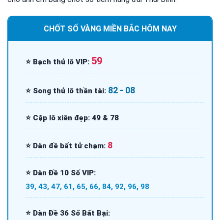
CHỐT SỐ VÀNG MIỀN BẮC HÔM NAY
59
⭐
Bạch thủ lô VIP:
82 - 08
⭐
Song thủ lô thần tài:
⭐
Cặp lô xiên đẹp:
49 & 78
8
⭐
Dàn đề bất tử chạm:
⭐
Dàn Đề 10 Số VIP:
39, 43, 47, 61, 65, 66, 84, 92, 96, 98
⭐
Dàn Đề 36 Số Bất Bại: