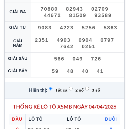
70880
82943
02709
GIẢI BA
44672
81509
93589
9083
4223
5256
5863
GIẢI TƯ
2351
4993
0904
6797
GIẢI
NĂM
7642
0251
566
049
726
GIẢI SÁU
59
48
40
41
GIẢI BẢY
Hiển thị:
Tất cả
2 số
3 số
THỐNG KÊ LÔ TÔ XSMB NGÀY 04/04/2026
ĐẦU
LÔ TÔ
LÔ TÔ
ĐUÔI