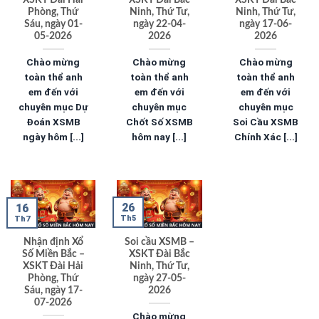
Phòng, Thứ
Ninh, Thứ Tư,
Ninh, Thứ Tư,
Sáu, ngày 01-
ngày 22-04-
ngày 17-06-
05-2026
2026
2026
Chào mừng
Chào mừng
Chào mừng
toàn thể anh
toàn thể anh
toàn thể anh
em đến với
em đến với
em đến với
chuyên mục Dự
chuyên mục
chuyên mục
Đoán XSMB
Chốt Số XSMB
Soi Cầu XSMB
ngày hôm [...]
hôm nay [...]
Chính Xác [...]
26
16
Th5
Th7
Nhận định Xổ
Soi cầu XSMB –
Số Miền Bắc –
XSKT Đài Bắc
XSKT Đài Hải
Ninh, Thứ Tư,
Phòng, Thứ
ngày 27-05-
Sáu, ngày 17-
2026
07-2026
Chào mừng