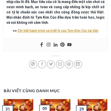
nhịp cầu lô đề. Mục tiêu của cô là mang đến một sân chơi cá
cược minh bạch, an toàn và cung cấp những bí kíp chốt số
có tỷ lệ chuẩn xác cao nhất cho cộng đồng cược thủ Việt.
Mọi nhận định từ Tym Kim Cúc đều dựa trên toán học, logic
và nói không với cảm tính.
>>
Chi tiết hành trình và triết lý của Tym Kim Cúc tại đây
BÀI VIẾT CÙNG DANH MỤC
09
31
29