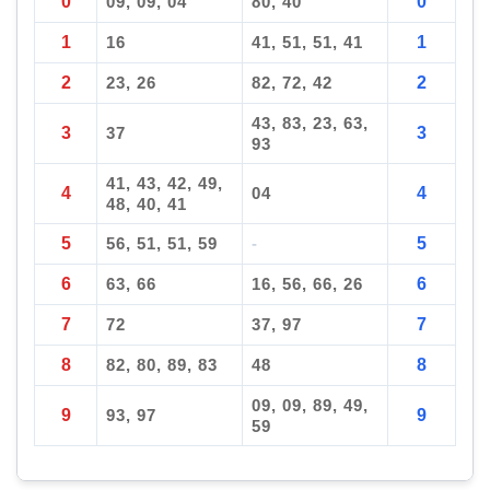
0
09, 09, 04
80, 40
0
1
16
41, 51, 51, 41
1
2
23, 26
82, 72, 42
2
43, 83, 23, 63,
3
37
3
93
41, 43, 42, 49,
4
04
4
48, 40, 41
5
56, 51, 51, 59
-
5
6
63, 66
16, 56, 66, 26
6
7
72
37, 97
7
8
82, 80, 89, 83
48
8
09, 09, 89, 49,
9
93, 97
9
59