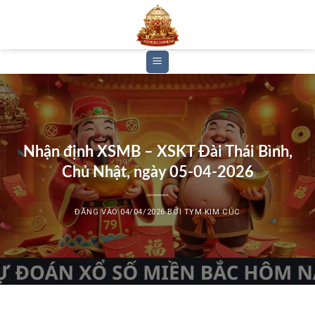
Bỏ
qua
nội
dung
Nhận định XSMB – XSKT Đài Thái Bình,
Chủ Nhật, ngày 05-04-2026
ĐĂNG VÀO
04/04/2026
BỞI
TYM KIM CÚC