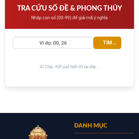
TRA CỨU SỐ ĐỀ & PHONG THỦY
Nhập con số (00-99) để giải mã ý nghĩa
TÌM...
AI Chip. Kết quả hiển thị tại đây...
DANH MỤC