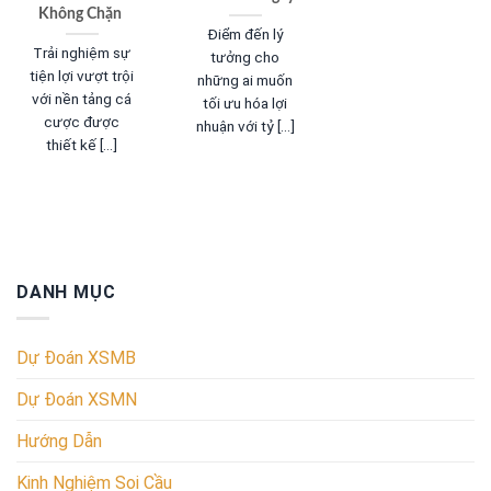
Không Chặn
Điểm đến lý
Trải nghiệm sự
tưởng cho
tiện lợi vượt trội
những ai muốn
với nền tảng cá
tối ưu hóa lợi
cược được
nhuận với tỷ [...]
thiết kế [...]
DANH MỤC
Dự Đoán XSMB
Dự Đoán XSMN
Hướng Dẫn
Kinh Nghiệm Soi Cầu