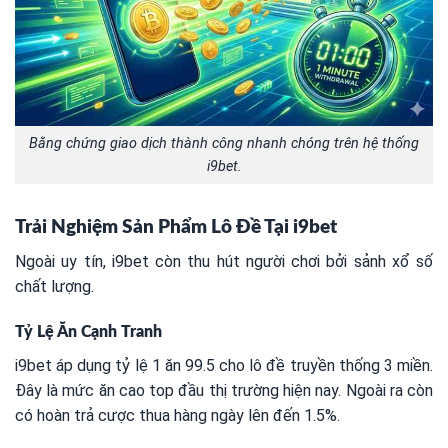
Bằng chứng giao dịch thành công nhanh chóng trên hệ thống
i9bet.
Trải Nghiệm Sản Phẩm Lô Đề Tại i9bet
Ngoài uy tín, i9bet còn thu hút người chơi bởi sảnh xổ số
chất lượng.
Tỷ Lệ Ăn Cạnh Tranh
i9bet áp dụng tỷ lệ 1 ăn 99.5 cho lô đề truyền thống 3 miền.
Đây là mức ăn cao top đầu thị trường hiện nay. Ngoài ra còn
có hoàn trả cược thua hàng ngày lên đến 1.5%.