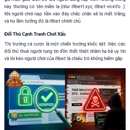
này thường có tên miền lạ (như i9bett.xyz, i9bet-vn.info…).
Khi người chơi nạp tiền vào đây chắc chắn sẽ bị mất trắng,
và họ lầm tưởng đó là i9bet chính chủ.
Đối Thủ Cạnh Tranh Chơi Xấu
Thị trường cá cược là một chiến trường khốc liệt. Việc các
đối thủ thuê người tung tin đồn thất thiệt nhằm hạ bệ uy tín
và lôi kéo người chơi của i9bet là chiêu trò không hiếm gặp.