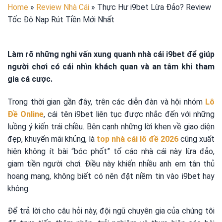
Home
»
Review Nhà Cái
»
Thực Hư i9bet Lừa Đảo? Review
Tốc Độ Nạp Rút Tiền Mới Nhất
Làm rõ những nghi vấn xung quanh nhà cái i9bet để giúp
người chơi có cái nhìn khách quan và an tâm khi tham
gia cá cược.
Trong thời gian gần đây, trên các diễn đàn và hội nhóm
Lô
Đề Online
, cái tên i9bet liên tục được nhắc đến với những
luồng ý kiến trái chiều. Bên cạnh những lời khen về giao diện
đẹp, khuyến mãi khủng, là
top nhà cái lô đề 2026
cũng xuất
hiện không ít bài “bóc phốt” tố cáo nhà cái này lừa đảo,
giam tiền người chơi. Điều này khiến nhiều anh em tân thủ
hoang mang, không biết có nên đặt niềm tin vào i9bet hay
không.
Để trả lời cho câu hỏi này, đội ngũ chuyên gia của chúng tôi