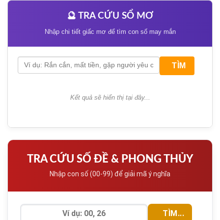
bất
XSMB
–
08-
bại
–
Bắt
🔮 TRA CỨU SỔ MƠ
2026
XSKT
lô
Đài
các
Nhập chi tiết giấc mơ để tìm con số may mắn
Bắc
đài
Ninh,
miền
Thứ
Nam
Tư,
bất
TÌM
ngày
bại
05-
08-
2026
Kết quả sẽ hiển thị tại đây...
TRA CỨU SỐ ĐỀ & PHONG THỦY
Nhập con số (00-99) để giải mã ý nghĩa
TÌM...