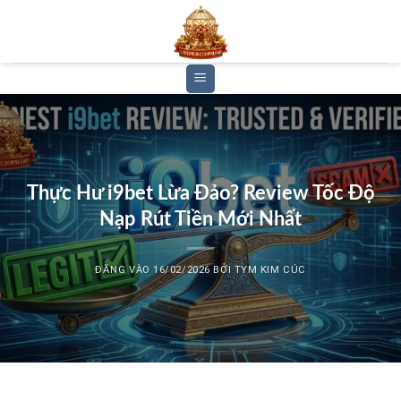
Bỏ
qua
nội
dung
Thực Hư i9bet Lừa Đảo? Review Tốc Độ
Nạp Rút Tiền Mới Nhất
ĐĂNG VÀO
16/02/2026
BỞI
TYM KIM CÚC