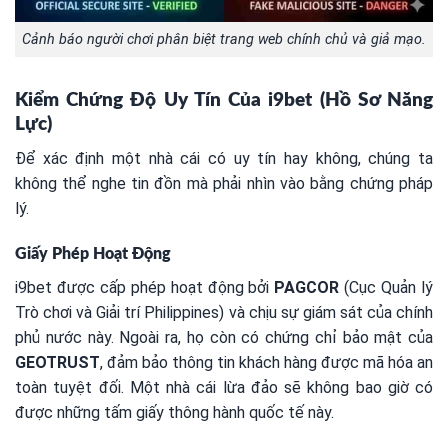
Cảnh báo người chơi phân biệt trang web chính chủ và giả mạo.
Kiểm Chứng Độ Uy Tín Của i9bet (Hồ Sơ Năng
Lực)
Để xác định một nhà cái có uy tín hay không, chúng ta
không thể nghe tin đồn mà phải nhìn vào bằng chứng pháp
lý.
Giấy Phép Hoạt Động
i9bet được cấp phép hoạt động bởi
PAGCOR
(Cục Quản lý
Trò chơi và Giải trí Philippines) và chịu sự giám sát của chính
phủ nước này. Ngoài ra, họ còn có chứng chỉ bảo mật của
GEOTRUST
, đảm bảo thông tin khách hàng được mã hóa an
toàn tuyệt đối. Một nhà cái lừa đảo sẽ không bao giờ có
được những tấm giấy thông hành quốc tế này.