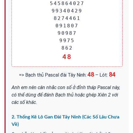
545864027
99340429
8274461
091807
90987
9975
862
48
48
84
=> Bạch thủ Pascal đài Tây Ninh:
– Lót:
Anh em nên cân nhắc con số ở đỉnh tháp Pascal này,
có thể dùng để đánh Bạch thủ hoặc ghép Xiên 2 với
các số khác.
2. Thống Kê Lô Gan Đài Tây Ninh (Các Số Lâu Chưa
Về)