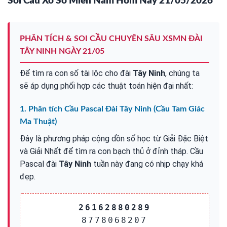
Soi Cầu Xổ Số Miền Nam Hôm Nay 21/05/2026
PHÂN TÍCH & SOI CẦU CHUYÊN SÂU XSMN ĐÀI
TÂY NINH NGÀY 21/05
Để tìm ra con số tài lộc cho đài
Tây Ninh
, chúng ta
sẽ áp dụng phối hợp các thuật toán hiện đại nhất:
1. Phân tích Cầu Pascal Đài Tây Ninh (Cầu Tam Giác
Ma Thuật)
Đây là phương pháp cộng dồn số học từ Giải Đặc Biệt
và Giải Nhất để tìm ra con bạch thủ ở đỉnh tháp. Cầu
Pascal đài
Tây Ninh
tuần này đang có nhịp chạy khá
đẹp.
26162880289
8778068207