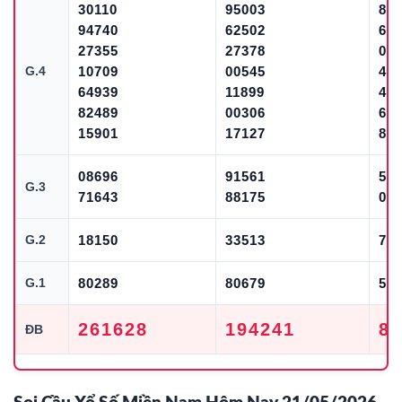
30110
95003
87
94740
62502
68
27355
27378
01
G.4
10709
00545
40
64939
11899
42
82489
00306
63
15901
17127
88
08696
91561
58
G.3
71643
88175
08
G.2
18150
33513
70
G.1
80289
80679
54
261628
194241
85
ĐB