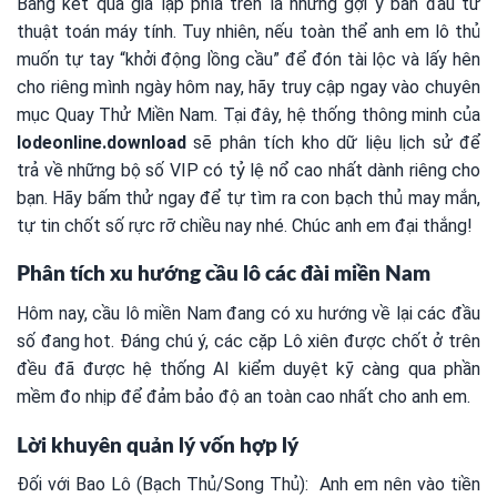
Bảng kết quả giả lập phía trên là những gợi ý ban đầu từ
thuật toán máy tính. Tuy nhiên, nếu toàn thể anh em lô thủ
muốn tự tay “khởi động lồng cầu” để đón tài lộc và lấy hên
cho riêng mình ngày hôm nay, hãy truy cập ngay vào chuyên
mục Quay Thử Miền Nam. Tại đây, hệ thống thông minh của
lodeonline.download
sẽ phân tích kho dữ liệu lịch sử để
trả về những bộ số VIP có tỷ lệ nổ cao nhất dành riêng cho
bạn. Hãy bấm thử ngay để tự tìm ra con bạch thủ may mắn,
tự tin chốt số rực rỡ chiều nay nhé. Chúc anh em đại thắng!
Phân tích xu hướng cầu lô các đài miền Nam
Hôm nay, cầu lô miền Nam đang có xu hướng về lại các đầu
số đang hot. Đáng chú ý, các cặp Lô xiên được chốt ở trên
đều đã được hệ thống AI kiểm duyệt kỹ càng qua phần
mềm đo nhịp để đảm bảo độ an toàn cao nhất cho anh em.
Lời khuyên quản lý vốn hợp lý
Đối với Bao Lô (Bạch Thủ/Song Thủ): Anh em nên vào tiền