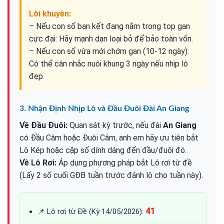
Lời khuyên:
– Nếu con số bạn kết đang nằm trong top gan
cực đại: Hãy mạnh dạn loại bỏ để bảo toàn vốn.
– Nếu con số vừa mới chớm gan (10-12 ngày):
Có thể cân nhắc nuôi khung 3 ngày nếu nhịp lô
đẹp.
3. Nhận Định Nhịp Lô và Đầu Đuôi Đài An Giang
Về Đầu Đuôi:
Quan sát kỳ trước, nếu đài
An Giang
có Đầu Câm hoặc Đuôi Câm, anh em hãy ưu tiên bắt
Lô Kép hoặc cặp số dính dáng đến đầu/đuôi đó.
Về Lô Rơi:
Áp dụng phương pháp bắt Lô rơi từ đề
(Lấy 2 số cuối GĐB tuần trước đánh lô cho tuần này).
41
📌 Lô rơi từ Đề (Kỳ 14/05/2026):