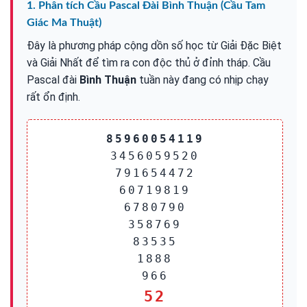
1. Phân tích Cầu Pascal Đài Bình Thuận (Cầu Tam
Giác Ma Thuật)
Đây là phương pháp cộng dồn số học từ Giải Đặc Biệt
và Giải Nhất để tìm ra con độc thủ ở đỉnh tháp. Cầu
Pascal đài
Bình Thuận
tuần này đang có nhịp chạy
rất ổn định.
85960054119
3456059520
791654472
60719819
6780790
358769
83535
1888
966
52