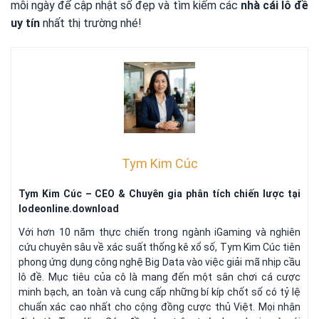
mỗi ngày để cập nhật số đẹp và tìm kiếm các
nhà cái lô đề
uy tín
nhất thị trường nhé!
Tym Kim Cúc
Tym Kim Cúc – CEO & Chuyên gia phân tích chiến lược tại
lodeonline.download
Với hơn 10 năm thực chiến trong ngành iGaming và nghiên
cứu chuyên sâu về xác suất thống kê xổ số, Tym Kim Cúc tiên
phong ứng dụng công nghệ Big Data vào việc giải mã nhịp cầu
lô đề. Mục tiêu của cô là mang đến một sân chơi cá cược
minh bạch, an toàn và cung cấp những bí kíp chốt số có tỷ lệ
chuẩn xác cao nhất cho cộng đồng cược thủ Việt. Mọi nhận