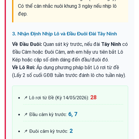
Có thể cân nhắc nuôi khung 3 ngày nếu nhịp lô
đẹp.
3. Nhận Định Nhịp Lô và Đầu Đuôi Đài Tây Ninh
Về Đầu Đuôi:
Quan sát kỳ trước, nếu đài
Tây Ninh
có
Đầu Câm hoặc Đuôi Câm, anh em hãy ưu tiên bắt Lô
Kép hoặc cặp số dính dáng đến đầu/đuôi đó.
Về Lô Rơi:
Áp dụng phương pháp bắt Lô rơi từ đề
(Lấy 2 số cuối GĐB tuần trước đánh lô cho tuần này).
28
📌 Lô rơi từ Đề (Kỳ 14/05/2026):
6, 7
📌 Đầu câm kỳ trước:
2
📌 Đuôi câm kỳ trước: