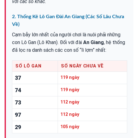
với các số khác.
2. Thống Kê Lô Gan Đài An Giang (Các Số Lâu Chưa
Về)
Cạm bẫy lớn nhất của người chơi là nuôi phải những
con Lô Gan (Lô Khan). Đối với đài
An Giang
, hệ thống
đã lọc ra danh sách các con số “lì lợm” nhất:
SỐ LÔ GAN
SỐ NGÀY CHƯA VỀ
37
119 ngày
74
119 ngày
73
112 ngày
97
112 ngày
29
105 ngày