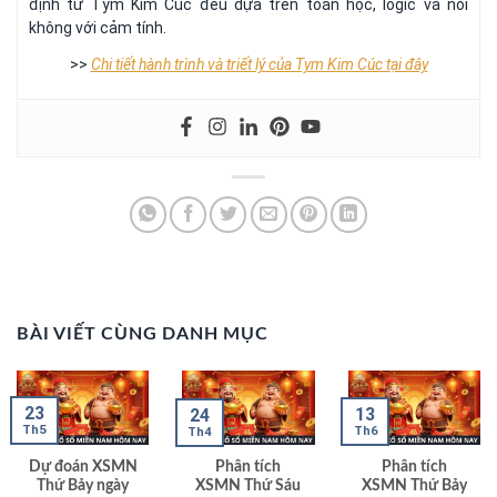
định từ Tym Kim Cúc đều dựa trên toán học, logic và nói
không với cảm tính.
>>
Chi tiết hành trình và triết lý của Tym Kim Cúc tại đây
BÀI VIẾT CÙNG DANH MỤC
23
13
24
Th5
Th6
Th4
Dự đoán XSMN
Phân tích
Phân tích
Thứ Bảy ngày
XSMN Thứ Sáu
XSMN Thứ Bảy