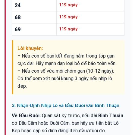
24
119 ngày
68
119 ngày
69
119 ngày
Lời khuyên:
– Nếu con số bạn kết đang nằm trong top gan
cực đại: Hãy mạnh dạn loại bỏ để bảo toàn vốn.
– Nếu con số vừa mới chớm gan (10-12 ngày):
Có thể xem xét nuôi khung 3 ngày nếu nhịp lô
đẹp.
3. Nhận Định Nhịp Lô và Đầu Đuôi Đài Bình Thuận
Về Đầu Đuôi:
Quan sát kỳ trước, nếu đài
Bình Thuận
có Đầu Câm hoặc Đuôi Câm, bạn hãy ưu tiên bắt Lô
Kép hoặc cặp số dính dáng đến đầu/đuôi đó.