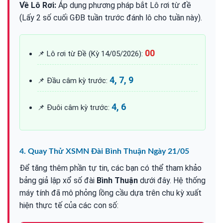
Về Lô Rơi:
Áp dụng phương pháp bắt Lô rơi từ đề
(Lấy 2 số cuối GĐB tuần trước đánh lô cho tuần này).
00
📌 Lô rơi từ Đề (Kỳ 14/05/2026):
4, 7, 9
📌 Đầu câm kỳ trước:
4, 6
📌 Đuôi câm kỳ trước:
4. Quay Thử XSMN Đài Bình Thuận Ngày 21/05
Để tăng thêm phần tự tin, các bạn có thể tham khảo
bảng giả lập xổ số đài
Bình Thuận
dưới đây. Hệ thống
máy tính đã mô phỏng lồng cầu dựa trên chu kỳ xuất
hiện thực tế của các con số: