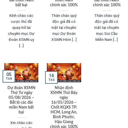
đài miền Nam
miền Nam
đài miền Nam
bất bại
chính xác 100%
chính xác 100%
Kính chào các
Thân chào quý
Thân chào quý
cược thủ đã
độc giả đã có
độc giả đã có
quay trở lại
mặt tại chuyên
mặt tại chuyên
chuyên mục Dự
mục Dự Đoán
mục Soi Cầu
Đoán XSMN uy
XSMN Hôm [...]
Miền Nam [...]
[...]
05
16
Th8
Th5
Dự đoán XSMN
Nhận định
Thứ Tư ngày
XSMN Thứ Bảy
05/08/2026 –
ngày
Bắt lô các đài
16/05/2026 –
miền Nam bất
Chốt KQXS TP.
bại
HCM, Long An,
Bình Phước,
Hậu Giang
Xin chào các
chính xác 100%