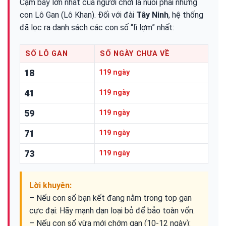
Cạm bẫy lớn nhất của người chơi là nuôi phải những
con Lô Gan (Lô Khan). Đối với đài
Tây Ninh
, hệ thống
đã lọc ra danh sách các con số “lì lợm” nhất:
SỐ LÔ GAN
SỐ NGÀY CHƯA VỀ
18
119 ngày
41
119 ngày
59
119 ngày
71
119 ngày
73
119 ngày
Lời khuyên:
– Nếu con số bạn kết đang nằm trong top gan
cực đại: Hãy mạnh dạn loại bỏ để bảo toàn vốn.
– Nếu con số vừa mới chớm gan (10-12 ngày):