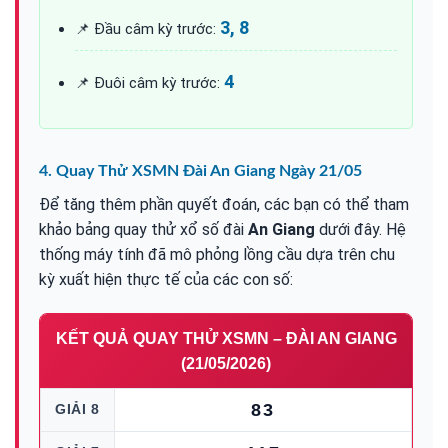
3, 8
📌 Đầu câm kỳ trước:
4
📌 Đuôi câm kỳ trước:
4. Quay Thử XSMN Đài An Giang Ngày 21/05
Để tăng thêm phần quyết đoán, các bạn có thể tham
khảo bảng quay thử xổ số đài
An Giang
dưới đây. Hệ
thống máy tính đã mô phỏng lồng cầu dựa trên chu
kỳ xuất hiện thực tế của các con số:
KẾT QUẢ QUAY THỬ XSMN – ĐÀI AN GIANG
(21/05/2026)
83
GIẢI 8