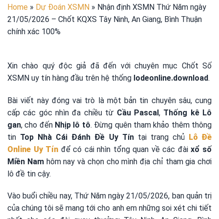
Home
»
Dự Đoán XSMN
»
Nhận định XSMN Thứ Năm ngày
21/05/2026 – Chốt KQXS Tây Ninh, An Giang, Bình Thuận
chính xác 100%
Xin chào quý độc giả đã đến với chuyên mục Chốt Số
XSMN uy tín hàng đầu trên hệ thống
lodeonline.download
.
Bài viết này đóng vai trò là một bản tin chuyên sâu, cung
cấp các góc nhìn đa chiều từ
Cầu Pascal
,
Thống kê Lô
gan
, cho đến
Nhịp lô tô
. Đừng quên tham khảo thêm thông
tin
Top Nhà Cái Đánh Đề Uy Tín
tại trang chủ
Lô Đề
Online Uy Tín
để có cái nhìn tổng quan về các đài
xổ số
Miền Nam
hôm nay và chọn cho mình địa chỉ tham gia chơi
lô đề tin cậy.
Vào buổi chiều nay, Thứ Năm ngày 21/05/2026, ban quản trị
của chúng tôi sẽ mang tới cho anh em những soi xét chi tiết