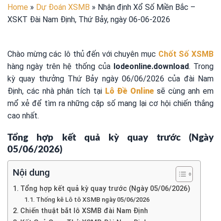
Home
»
Dự Đoán XSMB
»
Nhận định Xổ Số Miền Bắc –
XSKT Đài Nam Định, Thứ Bảy, ngày 06-06-2026
Chào mừng các lô thủ đến với chuyên mục
Chốt Số XSMB
hàng ngày trên hệ thống của
lodeonline.download
. Trong
kỳ quay thưởng Thứ Bảy ngày 06/06/2026 của đài Nam
Định, các nhà phân tích tại
Lô Đề Online
sẽ cùng anh em
mổ xẻ để tìm ra những cặp số mang lại cơ hội chiến thắng
cao nhất.
Tổng hợp kết quả kỳ quay trước (Ngày
05/06/2026)
Nội dung
Tổng hợp kết quả kỳ quay trước (Ngày 05/06/2026)
Thống kê Lô tô XSMB ngày 05/06/2026
Chiến thuật bắt lô XSMB đài Nam Định