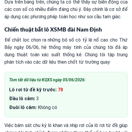
Dựa trên bảng trên, chúng ta có thể thấy sự biến động của
các con số có nhiều điểm đáng chú ý. Đây chính là cơ sở để
áp dụng các phương pháp toán học như soi cầu tam giác.
Chiến thuật bắt lô XSMB đài Nam Định
Để chắt lọc chọn ra những bộ số có tỷ lệ nổ cao cho Thứ
Bảy ngày 06/06, hệ thống máy tính của chúng tôi đã áp
dụng thuật toán xác suất thống kê. Chúng tôi tập trung
phân tích vào các dữ liệu then chốt từ trường quay:
Tóm tắt dữ liệu từ KQXS ngày 05/06/2026:
Lô rơi từ đề kỳ trước:
78
Đầu lô câm:
3
Đuôi lô câm:
Không có
Việc bám sát chu kỳ lô khan và nhịp rơi của lô rơi từ đề giúp