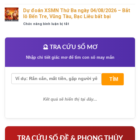
Năm,
Bình
Dự
ngày
ngày
Thuận
đoán
Dự đoán XSMN Thứ Ba ngày 04/08/2026 – Bắt
05/08/2026
06-
bất
XSMB
–
lô Bến Tre, Vũng Tàu, Bạc Liêu bất bại
08-
bại
–
Bắt
2026
Chức năng bình luận bị tắt
ở
XSKT
lô
Dự
Đài
các
đoán
Bắc
đài
XSMN
Ninh,
miền
Thứ
Thứ
🔮 TRA CỨU SỔ MƠ
Nam
Ba
Tư,
bất
ngày
ngày
Nhập chi tiết giấc mơ để tìm con số may mắn
bại
04/08/2026
05-
–
08-
Bắt
2026
lô
TÌM
Bến
Tre,
Vũng
Tàu,
Kết quả sẽ hiển thị tại đây...
Bạc
Liêu
bất
bại
TRA CỨU SỐ ĐỀ & PHONG THỦY