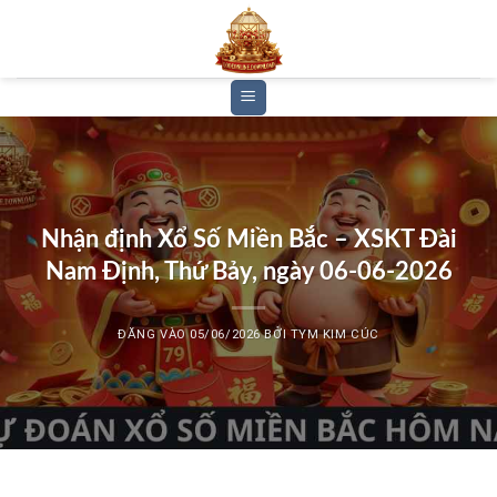
Bỏ
qua
nội
dung
Nhận định Xổ Số Miền Bắc – XSKT Đài
Nam Định, Thứ Bảy, ngày 06-06-2026
ĐĂNG VÀO
05/06/2026
BỞI
TYM KIM CÚC