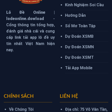
Kinh Nghiệm Soi Cầu
Lô Đề Online
|
Hướng Dẫn
lodeonline.dowload
-
Cổng thông tin tổng hợp,
Sổ Mơ Toàn Tập
đánh giá nhà cái và cung
Dự Đoán XSMB
cấp link tải app lô đề uy
tín nhất Việt Nam hiện
Dự Đoán XSMN
nay.
Dự Đoán XSMT
Tải App Mobile
CHÍNH SÁCH
LIÊN HỆ
Về Chúng Tôi
Địa chỉ:
75 Võ Văn Tần,