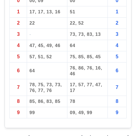
0
00, 09
00
0
1
17, 17, 13, 16
51
1
2
22
22, 52
2
3
-
73, 73, 83, 13
3
4
47, 45, 49, 46
64
4
5
57, 51, 52
75, 85, 85, 45
5
76, 86, 76, 16,
6
64
6
46
78, 75, 73, 73,
17, 57, 77, 47,
7
7
76, 77, 76
17
8
85, 86, 83, 85
78
8
9
99
09, 49, 99
9