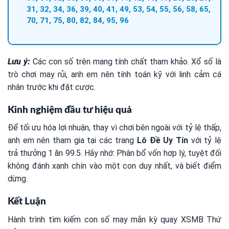
31, 32, 34, 36, 39, 40, 41, 49, 53, 54, 55, 56, 58, 65,
70, 71, 75, 80, 82, 84, 95, 96
Lưu ý:
Các con số trên mang tính chất tham khảo. Xổ số là
trò chơi may rủi, anh em nên tính toán kỹ với linh cảm cá
nhân trước khi đặt cược.
Kinh nghiệm đầu tư hiệu quả
Để tối ưu hóa lợi nhuận, thay vì chơi bên ngoài với tỷ lệ thấp,
anh em nên tham gia tại các trang
Lô Đề
Uy Tín
với tỷ lệ
trả thưởng 1 ăn 99.5. Hãy nhớ: Phân bổ vốn hợp lý, tuyệt đối
không đánh xanh chín vào một con duy nhất, và biết điểm
dừng.
Kết Luận
Hành trình tìm kiếm con số may mắn kỳ quay XSMB Thứ